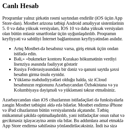
Canlı Hesab
Proqramlar yalnız şirkətin rəsmi saytından endirilir (iOS üçün App
Store-dan). Mostbet arizona tətbiqi Android əməliyyat sistemlərinin
5. 0 və daha yüksək versiyaları, İOS 10 və daha yüksək versiyaları
olan bütün müasir smartfonlar üçün uyğunlaşdırılıb. Proqramın
keyfiyyəti və sabitliyi İnternet bağlantısının keyfiyyətindən asılıdır.
Artıq Mostbet-də hesabınız varsa, giriş etmək üçün ondan
istifadə edin.
Bəli,» «bukmeker kontoru Kurakao hökumətinin verdiyi
lisenziya əsasında fəaliyyət göstərir
Rusiya Federasiyasındakı bir dəniz və qanuni saytda şəxsi
hesabın girmə üsulu eynidır.
Yükləmə məhdudiyyətləri olduğu halda, siz iCloud
hesabınızın regionunu Azərbaycandan Özbəkistana və ya
Kolumbiyaya dəyişməli və yükləməni təkrar etməlisiniz.
Azərbaycandan olan iOS cihazlarının istifadəçiləri də funksiyalarla
zəngin Mostbet tətbiqini əldə edə bilərlər. Mostbet endirmə iPhone
və iPad cihazlarının bütün versiyalarında əlçatandır. Tətbiq
mükəmməl şəkildə optimallaşdırılıb, yəni istifadəçilər onun rahat və
gecikməsiz işləyəcəyinə əmin ola bilər. Bu addımlara əməl etməklə
App Store endirmə səhifəsinə yönləndiriləcəksiniz. İndi isə sizə