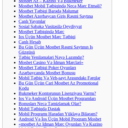
Mosbet Az – Kazino Və Bukmeker
Mostbet Mobil Tətbiqində Necə Mərc Etməli?
Mostbet Tətbiqi Barədə Məlumat
Mostbet Azerbaycan Giriş Rəsmi Saytına
Canlı Yayımlar
Sosial Şəbəkə Vasitəsilə Qeydiyyat
Mostbet Tətbiqində Mərc
Ios Üçün Mostbet Mərc Tətbiqi
Canlı Hesab
Bu Gün Üçün Mostbet Rəsmi Saytının Iş
Güzgüsü
Tətbiq Yeniləmələri Nəyə Lazımdır?
Mosbet Casino Və İdman Mərcləri̇»
Mostbet Tətbiqi Poker Oyunları
Azərbaycanda Mostbet Bonusu
Mobil Tətbiq Və Veb-sayt Arasındakı Fərqlər
Bu Gün Üçün Cari Mostbet Az Promotional
Kodu
Bukmeker Kontorunun Lisenziyası Varmı?
Ios Və Android Üçün Mostbet Proqramları
Bonusları Necə Təmizləmək Olar?
Mobil Tətbiqdə Dəstək
Mobil Proqramı Haradan Yükləyə Bilərəm?
Android Və İos Üçün Mobil Proqram Mosbet
«mostbet Az Idman Mərc Oyunları Və Kazino