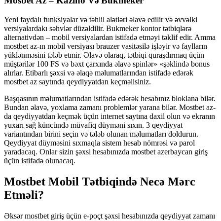
Mosbet Az – Kazino Və Bukmeker
Yeni faydalı funksiyalar və təhlil alətləri əlavə edilir və əvvəlki
versiyalardakı səhvlər düzəldilir. Bukmeker kontor tətbiqlərə
alternativdən – mobil versiyalardan istifadə etməyi təklif edir. Amma
mostbet az-ın mobil versiyası brauzer vasitəsilə işləyir və faylların
yüklənməsini tələb etmir. Əlavə olaraq, tətbiqi quraşdırmaq üçün
müştərilər 100 FS və bəxt çarxında əlavə spinlər» «şəklində bonus
alırlar. Etibarlı şəxsi və əlaqə məlumatlarından istifadə edərək
mostbet az saytında qeydiyyatdan keçməlisiniz.
Başqasının məlumatlarından istifadə edərək hesabınız bloklana bilər.
Bundan əlavə, yoxlama zamanı problemlər yarana bilər. Mostbet az-
da qeydiyyatdan keçmək üçün internet saytına daxil olun və ekranın
yuxarı sağ küncündə müvafiq düyməni sıxın. 3 qeydiyyat
variantından birini seçin və tələb olunan məlumatları doldurun.
Qeydiyyat düyməsini sıxmaqla sistem hesab nömrəsi və parol
yaradacaq. Onlar sizin şəxsi hesabınızda mostbet azerbaycan giriş
üçün istifadə olunacaq.
Mostbet Mobil Tətbiqində Necə Mərc
Etməli?
Əksər mostbet giriş üçün e-poçt şəxsi hesabınızda qeydiyyat zamanı