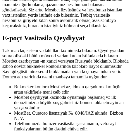
mərciniz uğurlu olarsa, qazancınız hesabınızın balansına
göndəriləcək. Siz artıq Mostbet üzvüsünüz və hesabınızı istənilən
vaxt istənilən yerdə istifadə edə bilərsiniz. Tətbiq vasitəsilə
hesabınıza giriş etdikdən sonra avtomatik olaraq əsas səhifəyə
keçəcəksiniz, buradan istədiyiniz bölməni seçə bilərsiniz.
E-poçt Vasitəsilə Qeydiyyat
Tək mərclər, sistem və təhlilləri təxmin edə bilərəm. Qeydiyyatdan
sonra ofisdəki bütün mövcud variantlardan istifadə edə bilərəm.
Mostbet azerbaycan -ın xarici versiyası Rusiyada bloklanıb. Blokada
səbəb dövlət bukmeker kontorlarında tələblərə riayət olunmasıdır.
Sayt güzgüsü intresserad bloklamadan yan keçməyə imkan verir.
Domen adı xaricində rəsmi mənbəyə tamamilə uyğundur.
Bukmeker kontoru Mostbet az, idman qarşıdurmaları üçün
artan təkliflərlə məni cəlb edir.
Mostbet qeydiyyat kazinoda oynamağa başlamaq və ilk
depozitinizdə böyük xoş gəlmisiniz bonusu əldə etməyin ən
yaxşı yoludur.
MostBet, Curacao lisenziyalı № 8048/JAZ altında Bizbon
N. V.
Telefonunuzda brauzer vasitəsilə işə salınan o, veb-sayt
funksiyalarının bütün dəstini ehtiva edir.