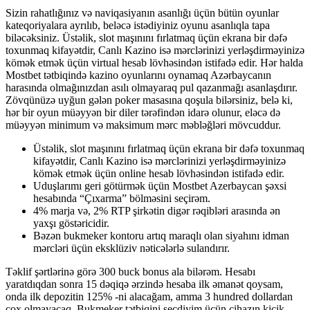
Sizin rahatlığınız və naviqasiyanın asanlığı üçün bütün oyunlar
kateqoriyalara ayrılıb, beləcə istədiyiniz oyunu asanlıqla tapa
biləcəksiniz. Üstəlik, slot maşınını fırlatmaq üçün ekrana bir dəfə
toxunmaq kifayətdir, Canlı Kazino isə mərclərinizi yerləşdirməyinizə
kömək etmək üçün virtual hesab lövhəsindən istifadə edir. Hər halda
Mostbet tətbiqində kazino oyunlarını oynamaq Azərbaycanın
harasında olmağınızdan asılı olmayaraq pul qazanmağı asanlaşdırır.
Zövqünüzə uyğun gələn poker masasına qoşula bilərsiniz, belə ki,
hər bir oyun müəyyən bir diler tərəfindən idarə olunur, eləcə də
müəyyən minimum və maksimum mərc məbləğləri mövcuddur.
Üstəlik, slot maşınını fırlatmaq üçün ekrana bir dəfə toxunmaq
kifayətdir, Canlı Kazino isə mərclərinizi yerləşdirməyinizə
kömək etmək üçün online hesab lövhəsindən istifadə edir.
Uduşlarımı geri götürmək üçün Mostbet Azerbaycan şəxsi
hesabında “Çıxarma” bölməsini seçirəm.
4% marja və, 2% RTP şirkətin digər rəqibləri arasında ən
yaxşı göstəricidir.
Bəzən bukmeker kontoru artıq maraqlı olan siyahını idman
mərcləri üçün eksklüziv nəticələrlə sulandırır.
Təklif şərtlərinə görə 300 buck bonus ala bilərəm. Hesabı
yaratdıqdan sonra 15 dəqiqə ərzində hesaba ilk əmanət qoysam,
onda ilk depozitin 125% -ni alacağam, amma 3 hundred dollardan
çox olmayacaq. Bukmeker tətbiqini seçdiyim üçün cihazın kiçik