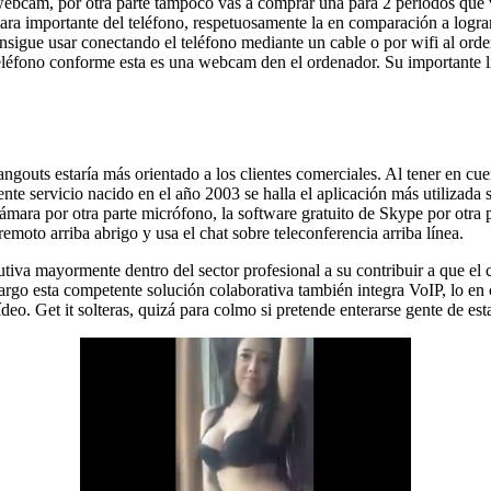
na webcam, por otra parte tampoco vas a comprar una para 2 períodos qu
a importante del teléfono, respetuosamente la en comparación a lograr
onsigue usar conectando el teléfono mediante un cable o por wifi al or
teléfono conforme esta es una webcam den el ordenador. Su importante li
gouts estaría más orientado a los clientes comerciales. Al tener en cue
ente servicio nacido en el año 2003 se halla el aplicación más utilizada 
cámara por otra parte micrófono, la software gratuito de Skype por otra
emoto arriba abrigo y usa el chat sobre teleconferencia arriba línea.
iva mayormente dentro del sector profesional a su contribuir a que el 
go esta competente solución colaborativa también integra VoIP, lo en c
o. Get it solteras, quizá para colmo si pretende enterarse gente de est