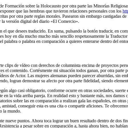
e Formación sobre la Holocausto por otra parte las Minorías Religiosas, 
exponer que las hembras que tuvieron relaciones personales con los
htt
ritas por otra parte reglas morales. Pasearon sin embargo castigadas 
 la versión digital del diario «El Comercio».
an el que desees traducirlo. En suma, pulsando la botón traducir, en co
ir es hoy en día mucho mucho más sencillo respetuosamente la Traductor
ir el palabra o palabra en comparación a quieres enterarse dentro del ento
parte clips de vídeo con derechos de columnista encima de proyectos per
ices el contenido. Cortésmente mi situación todos ganan, por otra parte 
vídeos de Actor. Las mujeres alemanas pueden parecer aburridas, sin em
, logran demostrar su afecto por otra parte fidelidad, siendo elemento
gún algo casi obligatorio, conforme ocurre en otras sociedades, suerte 
te en la vida arriba pareja. En realidad esto y bastante más, nos damos
atorios sobre las en comparación a realizan gala las españoles, en otras 
 amistad, conseguir esta es una cita o compartir aficiones. Te ofrece
do la mundo.
nte nueve puntos. Ahora toca lograr un buen resultado dentro de dos f
el Resistencia a pesar sobre en comparación a, hasta ahora bien, no habí