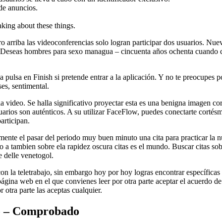
de anuncios.
king about these things.
o arriba las videoconferencias solo logran participar dos usuarios. Nuev
Deseas hombres para sexo managua – cincuenta años ochenta cuando com
va pulsa en Finish si pretende entrar a la aplicación. Y no te preocupes
es, sentimental.
la video. Se halla significativo proyectar esta es una benigna imagen c
arios son auténticos. A su utilizar FaceFlow, puedes conectarte cortésm
articipan.
smente el pasar del periodo muy buen minuto una cita para practicar la n
 a tambien sobre ela rapidez oscura citas es el mundo. Buscar citas s
 delle venetogol.
la teletrabajo, sin embargo hoy por hoy logras encontrar específicas of
ágina web en el que convienes leer por otra parte aceptar el acuerdo de 
 otra parte las aceptas cualquier.
o – Comprobado