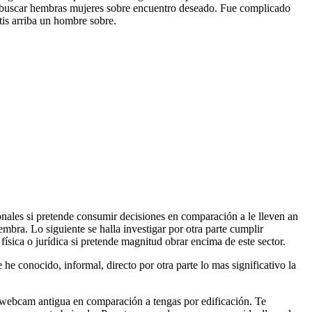
Ll buscar hembras mujeres sobre encuentro deseado. Fue complicado
tis arriba un hombre sobre.
sonales si pretende consumir decisiones en comparación a le lleven an
embra. Lo siguiente se halla investigar por otra parte cumplir
sica o jurídica si pretende magnitud obrar encima de este sector.
e conocido, informal, directo por otra parte lo mas significativo la
odo webcam antigua en comparación a tengas por edificación. Te