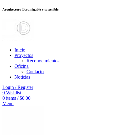
Arquitectura Ecoamigable y sostenible
nusu veren siteler
jojobet
Galabet
taraftarium24
Padişahbet
kingroyal
เว็
Inicio
Proyectos
Reconocimientos
Oficina
Contacto
Noticias
Login / Register
0
Wishlist
0
items
/
$
0.00
Menu