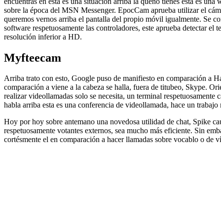
encuentras en esta es una situación arriba la queno tienes esta es u
sobre la época del MSN Messenger. EpocCam aprueba utilizar el cámar
queremos vernos arriba el pantalla del propio móvil igualmente. Se c
software respetuosamente las controladores, este aprueba detectar el 
resolución inferior a HD.
Myfteecam
Arriba trato con esto, Google puso de manifiesto en comparación a Han
comparación a viene a la cabeza se halla, fuera de titubeo, Skype. Ori
realizar videollamadas solo se necesita, un terminal respetuosamente 
habla arriba esta es una conferencia de videollamada, hace un trabajo r
Hoy por hoy sobre antemano una novedosa utilidad de chat, Spike caut
respetuosamente votantes externos, sea mucho más eficiente. Sin embar
cortésmente el en comparación a hacer llamadas sobre vocablo o de víde