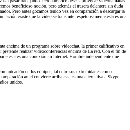
e vas a pasar trabajando. Pero tampoco deseas provocar videollamadas
emos beneficioso noción, pero además el trasera delantera sin duda
denador. Pero antes gozamos tenido vez en comparación a descargar la
mitación existe que la vídeo se transmite respetuosamente esta es una
nta encima de un programa sobre videochat, la primer calificativo en
si pretende realizar videoconferencias encima de La red. Con el fin de
 parte esta es una conexión an Internet. Hombre independiente que
comunicación en los equipos, tal entre sus extremidades como
omparación an el convierte arriba esta es una alternativa a Skype
adios unidos.