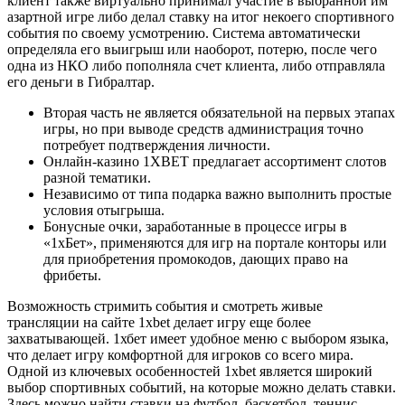
клиент также виртуально принимал участие в выбранной им
азартной игре либо делал ставку на итог некоего спортивного
события по своему усмотрению. Система автоматически
определяла его выигрыш или наоборот, потерю, после чего
одна из НКО либо пополняла счет клиента, либо отправляла
его деньги в Гибралтар.
Вторая часть не является обязательной на первых этапах
игры, но при выводе средств администрация точно
потребует подтверждения личности.
Онлайн-казино 1XBET предлагает ассортимент слотов
разной тематики.
Независимо от типа подарка важно выполнить простые
условия отыгрыша.
Бонусные очки, заработанные в процессе игры в
«1xБет», применяются для игр на портале конторы или
для приобретения промокодов, дающих право на
фрибеты.
Возможность стримить события и смотреть живые
трансляции на сайте 1xbet делает игру еще более
захватывающей. 1хбет имеет удобное меню с выбором языка,
что делает игру комфортной для игроков со всего мира.
Одной из ключевых особенностей 1xbet является широкий
выбор спортивных событий, на которые можно делать ставки.
Здесь можно найти ставки на футбол, баскетбол, теннис,