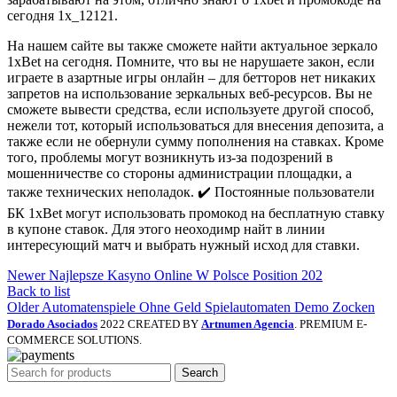
сегодня 1x_12121.
На нашем сайте вы также сможете найти актуальное зеркало
1xBet на сегодня. Помните, что вы не нарушаете закон, если
играете в азартные игры онлайн – для бетторов нет никаких
запретов на использование зеркальных веб-ресурсов. Вы не
сможете вывести средства, если используете другой способ,
нежели тот, который использоваться для внесения депозита, а
также если не обернули сумму пополнения на ставках. Кроме
того, проблемы могут возникнуть из-за подозрений в
мошенничестве со стороны администрации площадки, а
также технических неполадок. ✔️ Постоянные пользователи
БК 1xBet могут использовать промокод на бесплатную ставку
в купоне ставок. Для этого неоходимр найт в линии
интересующий матч и выбрать нужный исход для ставки.
Newer
Najlepsze Kasyno Online W Polsce Position 202
Back to list
Older
Automatenspiele Ohne Geld Spielautomaten Demo Zocken
Dorado Asociados
2022 CREATED BY
Artnumen Agencia
. PREMIUM E-
COMMERCE SOLUTIONS.
Search