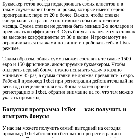
Букмекер готов всегда поддерживать своих клиентов и в
таком случае дарит бонус игрокам, которые имеют серию
проигранных пари от 20 и более. Важно, чтобы ставки
совершались на разные спортивные события в течении
месяца. Сумма ставки не должна быть меньше 2-х долларов и
превышать коэффициент 3. Суть бонуса заключается в ставках
на высокие коэффициенты от 30 и выше. Игроки могут не
ограничиваться ставками по линии и пробовать себя в Live-
режиме.
Таким образом, общая сумма может составить те самые 1500
евро и 150 фриспинов, анонсируемые букмекером. Чтобы
отыграть первый бонус, нужно испытать удачу в казино
минимум 35 раз, а сумма ставки не должна превышать 5 евро.
Рабочий промокод 1xbet при регистрации действительный на
весь год специально для вас. Когда захотел пройти
регистрацию в 1xbet, обратил внимание на то, что там можно
указать промокод.
Бонусная программа 1xBet — как получить и
отыграть бонусы
У нас вы можете получить самый выгодный на сегодня
промокод 1xbet абсолютно бесплатно при регистрации в