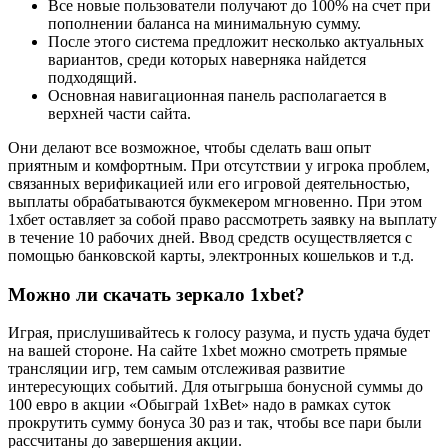
Все новые пользователи получают до 100% на счет при
пополнении баланса на минимальную сумму.
После этого система предложит несколько актуальных
вариантов, среди которых наверняка найдется
подходящий.
Основная навигационная панель располагается в
верхней части сайта.
Они делают все возможное, чтобы сделать ваш опыт
приятным и комфортным. При отсутствии у игрока проблем,
связанных верификацией или его игровой деятельностью,
выплаты обрабатываются букмекером мгновенно. При этом
1хбет оставляет за собой право рассмотреть заявку на выплату
в течение 10 рабочих дней. Ввод средств осуществляется с
помощью банковской карты, электронных кошельков и т.д.
Можно ли скачать зеркало 1xbet?
Играя, прислушивайтесь к голосу разума, и пусть удача будет
на вашей стороне. На сайте 1xbet можно смотреть прямые
трансляции игр, тем самым отслеживая развитие
интересующих событий. Для отыгрыша бонусной суммы до
100 евро в акции «Обыграй 1xBet» надо в рамках суток
прокрутить сумму бонуса 30 раз и так, чтобы все пари были
рассчитаны до завершения акции.