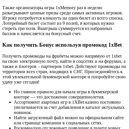
Также организаторы игры 1xMemory раз в неделю
разыгрывают ценные призы среди самых активных игроков.
Игроку потребуется кликнуть на один билет из всего списка.
Лотерейный билет состоит из 9 полей, в которых нужно
стереть три поля. Выигрыш суммируется из набранных
баллов и начисляется на бонусный счет.
Как получить Бонус используя промокод 1xBet
Получить промокоды на фрибеты можно напрямую от 1xbet
на свою электронную почту, найти в соцсетях и на форумах, а
также и блогеров – партнеров 1xbet. Действуют промокоды на
территории всех стран, входящих в СНГ. Присоединяйтесь к
этой увлекательной букмекерской конторе и попробуйте свою
удачу уже сегодня!
Но главное правило для начала игры в букмекерской
конторе — это достижение совершеннолетия.
Ассортимент азартных игр в 1XBet казино постоянно
увеличивается за счет добавления в каталог актуальных
новинок.
Найти загрузочный файл можно на официальном сайте
или странице компании в социальных сетях.
Роскомнадзор отслеживает появление в рунете новых