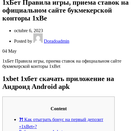
1хБет Правила игры, приема ставок на
официальном сайте букмекерской
конторы 1xBe
octubre 6, 2023
Posted by
Doradoadmin
04
May
1хБет Правила игры, приема ставок на официальном сайте
букмекерской конторы 1xBet
1xbet 1хбет скачать приложение на
Андроид Android apk
Content
❓❗ Как отыграть бонус на первый депозит
«1xBet»?