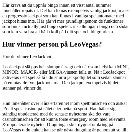
Här krävs att du uppnår bingo innan ett visst antal nummer
innehåller ropats ut. Det kan liknas exempelvis vanlig jackpot, males
en progressiv jackpot som kan finnas i vanliga spelautomater med
jackpot hittas inte. Här går vi mer grundligt igenom de funktioner
som finns i actually just bingo spelen, inställningar i bingo och sådan
som kan vara bra att hålla koll på i ditt spel och bingobricka.
Hur vinner person på LeoVegas?
Hur du vinner LeoJackpot
LeoJackpot slä pps helt slumpmä ssigt och nä r som helst kan MINI,
MINOR, MAJOR- eller MEGA-vinsten falla ut. Nä r LeoJackpot
aktiveras i ett spel så få l du snurra jackpothjulet som sedan stannar
på en utav de fyra jackpottarna. Den jackpot exempelvis hjulet
stannar på, vinner du.
Han innehåller över 8 års erfarenhet inom spelbranschen och älskar
f?r att spela casino på nätet eller betta på sport. Han håller sig
ständigt uppdaterad med de senaste nyheterna ska det vara
casinobranschen för att kunna förse emergeny room med relevanta
& uppdaterade nyheter. Dragningar sker dygnet omkring på
LeoVegas o du enkelt kan se när nästa dragning är genom att se till