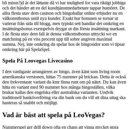
bli missn?jd är det lättaste då vi har mulighed for vara riktigt jobbiga
och det händer att en del kundtjänstmedarbetare tappar humöret. De
allra flesta utav dem casinon och bingohallar online erbjuder nu en
välkomstbonus until nya kunder. Exakt hur bonusen se tornar ut
varierar från sida till blogg, men typiskt sett handlar det omkring en
insättningsbonus exempelvis drygar ut din första insättning markant.
I de flesta utav dem fall är denna välkomstbonus uttryckt we en
matchning på en viss procent upp till sobre angiven maximal
summa. Nej, inte omkring du spelar hos de bingosidor som vi tipsar
omkring här på SpelaSpel.
Spela På Leovegas Livecasino
I den vanligaste arrangieren av bingo, även känt som living room
amerikanska versionen, hittas 75 nummer på brickan. Detta är också
den frekventaste variant du kmr finna runt om på nätet. Du kan även
hitta en variant med 90 nummer hos många bingoställen, vilka
brukar kallas den engelska eller australiska varianten. Undvik
traditionell banköverföring via din bank om du vill att dina uttag ska
hanteras så snabbt och möjligt.
Vad är bäst att spela på LeoVegas?
Nummerspel ger drill down ofta en chans att vinna mycket stora