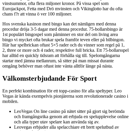
vinstsummor, ofta flera miljoner kronor. På vissa spel som
Eurojackpot, Fetta med Drö mvinsten och Vikinglotto har du ofta
chans f?r att vinna ö ver 100 miljoner.
Hos svenska kasinon med bingo kan det nämligen med denna
procedur dröja 3-5 dagar med denna procedur. 75-bollarsbingo är
1st populärt bingospel som påminner en stor del om living area
bingo vi mycket ofta brukar spela framför teven eller på bilbingon.
Här har spelbrickan oftast 5×5 rader och du vinner som regel på 1,
2, three or more och 4 rader, respektive full bricka. Ett 75-bollarsspel
har alltid en quickly tidsram att förhålla sig till. Spelomgångarna
startar med jämna mellanrum, så sitter på man missat durante
omgång behöver man oftast inte vänta alltför länge på nästa.
Välkomsterbjudande För Sport
En perfekt kombination för ett topp-casino för alla speltyper. Leo
Vegas är kända exempelvis pionjärerna som revolutionerade casino i
mobilen.
LeoVegas On line casino på nätet sitter på gjort sig berömda
och framgångsrika genom att erbjuda en spelupplevelse online
och alla typer utav spelare kan använda sig av.
Leovegas erbjuder alla spelacchiare ett brett spelutbud av