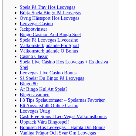
Spela På Trav Hos Leovegas
Börja Spela Bingo På Leovegas
Övrig Hästsport Hos Leovegas
Leovegas Casino
Jackpotvinster
Bingo Casinon And Bingo Spel
Spela På Leovegas Livecasino
Välkomsterbjudande För Sport
Välkomsterbjudande O Bonus
Casino Classic
Spela Live Casino Hos Leovegas + Exklusiva
Spel
Leovegas Live Casino Bonus
Så Spelar Du Bingo På Leovegas
Bingo 80
Är Bingo Kul Att Spela?
Bingosavannen
I 8 Tips Spelautomater – Spelarnas Favoriter
Ett Ansvarsfullt Online Casino
Leovegas Uttag
Cash Free Spins I Leo Vegas Välkomstbonus
Upptäck Våra Bingospel!
Bonusen Hos Leovegas – Hämta Din Bonus
Vanliga Frågor Och Svar Om Leovegas