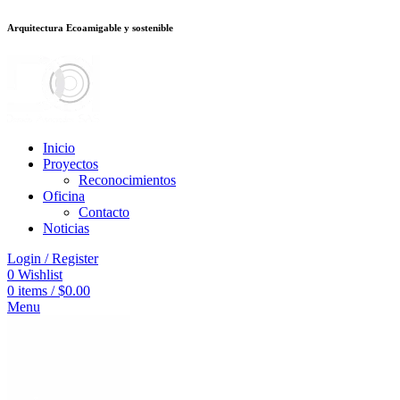
Arquitectura Ecoamigable y sostenible
me bonusu veren siteler
jojobet
Galabet
porno izle
Padişahbet
kingroyal
เว
Inicio
Proyectos
Reconocimientos
Oficina
Contacto
Noticias
Login / Register
0
Wishlist
0
items
/
$
0.00
Menu