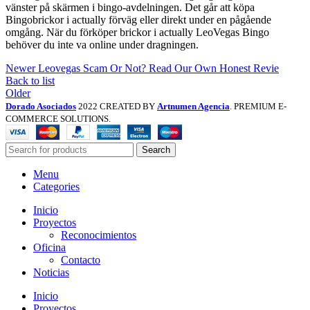
vänster på skärmen i bingo-avdelningen. Det går att köpa
Bingobrickor i actually förväg eller direkt under en pågående
omgång. När du förköper brickor i actually LeoVegas Bingo
behöver du inte va online under dragningen.
Newer
Leovegas Scam Or Not? Read Our Own Honest Revie
Back to list
Older
Dorado Asociados
2022 CREATED BY
Artnumen Agencia
. PREMIUM E-
COMMERCE SOLUTIONS.
Search
Menu
Categories
Inicio
Proyectos
Reconocimientos
Oficina
Contacto
Noticias
Inicio
Proyectos