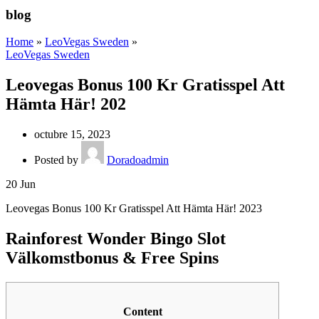
blog
Home
»
LeoVegas Sweden
»
LeoVegas Sweden
Leovegas Bonus 100 Kr Gratisspel Att
Hämta Här! 202
octubre 15, 2023
Posted by
Doradoadmin
20
Jun
Leovegas Bonus 100 Kr Gratisspel Att Hämta Här! 2023
Rainforest Wonder Bingo Slot
Välkomstbonus & Free Spins
Content