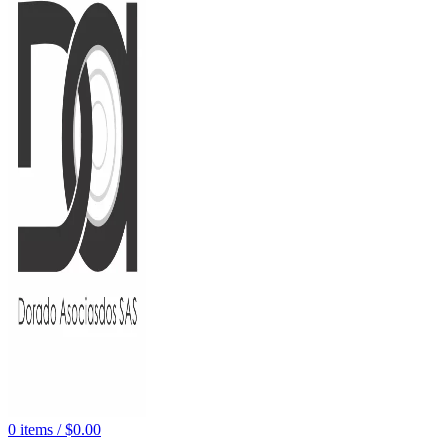
0
items
/
$
0.00