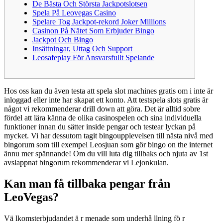
De Bästa Och Största Jackpotslotsen
Spela På Leovegas Casino
Spelare Tog Jackpot-rekord Joker Millions
Casinon På Nätet Som Erbjuder Bingo
Jackpot Och Bingo
Insättningar, Uttag Och Support
Leosafeplay För Ansvarsfullt Spelande
Hos oss kan du även testa att spela slot machines gratis om i inte är
inloggad eller inte har skapat ett konto. Att testspela slots gratis är
något vi rekommenderar drill down att göra. Det är alltid sobre
fördel att lära känna de olika casinospelen och sina individuella
funktioner innan du sätter inside pengar och testear lyckan på
mycket. Vi har dessutom tagit bingoupplevelsen till nästa nivå med
bingorum som till exempel Leosjuan som gör bingo on the internet
ännu mer spännande! Om du vill luta dig tillbaks och njuta av 1st
avslappnat bingorum rekommenderar vi Lejonkulan.
Kan man få tillbaka pengar från
LeoVegas?
Vä lkomsterbjudandet ä r menade som underhå llning fö r