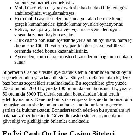
kullanıcıya hizmet vermektedir.
Mobil üzerinden ulaşarak web site hakkındaki bilgilere göz
atabileceğinizi vurgulamaktayız.
Hem mobil casino siteleri arasında yer alan hem de kendi
gerçek kumarhaneleri içinde kumar oyunları oynatıyorlar.
Betivo, hızlı para yatırma ve» «çekme seçenekleri oyun
sırasında zaman kaybını azaltır.
Türk casino bonusları içerisinde yer alan bu oyunlara, hafta içi
durante az 100 TL yatırım yaparak bahis» «oynayabilir ve
oranında added bonus kazanabilirsiniz.
Ayriyetten, canlı olarak müşteri hizmetlerine bağlanma imkanı
sunar.
Süperbetin Casino sitesine üye olarak sitenin birbirinden farklı oyun
seçeneklerinden yararlanabilirsiniz. Siteye ilk defa üye olan kişilere
bazı bonus seçenekleri sunulmaktadır. Bu seçeneklere göre yüzde
200 oranında 200 TL, yüzde 100 oranında one thousand TL, yüzde
50 oranında 5000 TL olarak sunulan bonuslardan birini tercih
edebiliyorsunuz. Deneme bonusu» «empieza hoş geldin bonusu gibi
bonuslar sunan sitede, online online casino bonuslarının çevrim
şartları da bulunmaktadır. Bonusları tercih ederken bu ayrıntılara iyi
bakmanız önerilmektedir. Güvenilir casino siteleri, oyuncuların
güvenliği ve gizliliği için önlemler almaktadır.
En İyi Canlı On Line Casino Siteleri