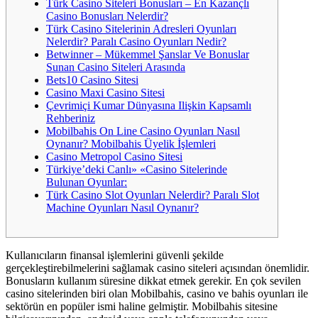
Türk Casino Siteleri Bonusları – En Kazançlı
Casino Bonusları Nelerdir?
Türk Casino Sitelerinin Adresleri Oyunları
Nelerdir? Paralı Casino Oyunları Nedir?
Betwinner – Mükemmel Şanslar Ve Bonuslar
Sunan Casino Siteleri Arasında
Bets10 Casino Sitesi
Casino Maxi Casino Sitesi
Çevrimiçi Kumar Dünyasına Ilişkin Kapsamlı
Rehberiniz
Mobilbahis On Line Casino Oyunları Nasıl
Oynanır? Mobilbahis Üyelik İşlemleri
Casino Metropol Casino Sitesi
Türkiye’deki Canlı» «Casino Sitelerinde
Bulunan Oyunlar:
Türk Casino Slot Oyunları Nelerdir? Paralı Slot
Machine Oyunları Nasıl Oynanır?
Kullanıcıların finansal işlemlerini güvenli şekilde
gerçekleştirebilmelerini sağlamak casino siteleri açısından önemlidir.
Bonusların kullanım süresine dikkat etmek gerekir. En çok sevilen
casino sitelerinden biri olan Mobilbahis, casino ve bahis oyunları ile
sektörün en popüler ismi haline gelmiştir. Mobilbahis sitesine