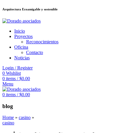
Arquitectura Ecoamigable y sostenible
ren siteler
stake
jojobet
Galabet
dizipal
Padişahbet
kingroyal
เว็บสล็อต
เว
Inicio
Proyectos
Reconocimientos
Oficina
Contacto
Noticias
Login / Register
0
Wishlist
0
items
/
$
0.00
Menu
0
items
/
$
0.00
blog
Home
»
casino
»
casino