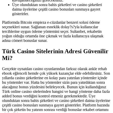
kavuşabileceğinizi göreceksiniz.
Üye olunduktan sonra bahis şirketleri ve casino şirketleri
daima üyelerine çeşitli casino bonusları sunmaya gayret
gösterirler.
Platformda Bitcoin empieza e-cüzdanlar benzeri solusi ödeme
seçenekleri sunar. Sağlanan esneklik dolay?s?yla kullanıcılar
tercihlerine uygun ödeme yöntemini seçer. Sultanbet, rekabetin
yoğun olduğu ortamda öne çıkmak ve fazla kullanıcıya ulaşmak
adına cömert bonuslar sunar.
Türk Casino Sitelerinin Adresi Güvenilir
Mi?
Gerçekte oynatılan casino oyunlarından farksız olarak ankle rehab
ebook eğlenceli hemde çok yüksek kazançlar elde edebilirsiniz. Son
yıllarda casino şirketlerine en kolay para yatırılan yöntemler içinde
bu yöntemler var. Hatta bu yöntemler sizin para yatırdıktan sonra
alacağınız bonus yüzdesini belirleyecek. Bunun için kullandığınız
Türk online casino sitelerinden hangisi ve hangi yönteme daha fazla
added bonus verdiğini kontrol etmeniz gerekmektedir. Üye
olunduktan sonra bahis şirketleri ve casino şirketleri daima üyelerine
çeşitli casino bonusları sunmaya gayret gösterirler. Platform bazında
bir çok şirketin bu yatırım sonrası verdiği bonuslar rekabet ortamını