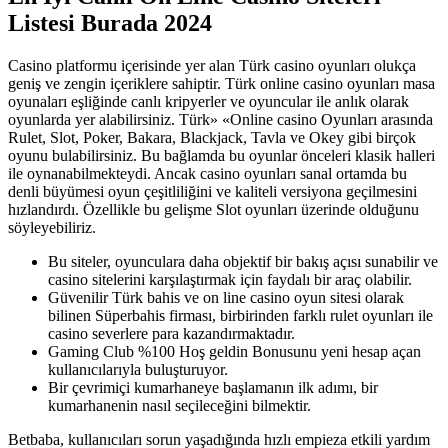
Listesi Burada 2024
Casino platformu içerisinde yer alan Türk casino oyunları olukça
geniş ve zengin içeriklere sahiptir. Türk online casino oyunları masa
oyunaları eşliğinde canlı kripyerler ve oyuncular ile anlık olarak
oyunlarda yer alabilirsiniz. Türk» «Online casino Oyunları arasında
Rulet, Slot, Poker, Bakara, Blackjack, Tavla ve Okey gibi birçok
oyunu bulabilirsiniz. Bu bağlamda bu oyunlar önceleri klasik halleri
ile oynanabilmekteydi. Ancak casino oyunları sanal ortamda bu
denli büyümesi oyun çeşitliliğini ve kaliteli versiyona geçilmesini
hızlandırdı. Özellikle bu gelişme Slot oyunları üzerinde olduğunu
söyleyebiliriz.
Bu siteler, oyunculara daha objektif bir bakış açısı sunabilir ve
casino sitelerini karşılaştırmak için faydalı bir araç olabilir.
Güvenilir Türk bahis ve on line casino oyun sitesi olarak
bilinen Süperbahis firması, birbirinden farklı rulet oyunları ile
casino severlere para kazandırmaktadır.
Gaming Club %100 Hoş geldin Bonusunu yeni hesap açan
kullanıcılarıyla buluşturuyor.
Bir çevrimiçi kumarhaneye başlamanın ilk adımı, bir
kumarhanenin nasıl seçileceğini bilmektir.
Betbaba, kullanıcıları sorun yaşadığında hızlı empieza etkili yardım