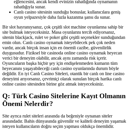
eğlencesini, ancak kendi evinizin rahatlığında oynamanın
rahatlığıyla sunar.
Canlı casino sitesinin sunduğu bonuslar, kullanıcılara geniş
oyun yelpazesiyle daha fazla kazanma şansı da sunar.
Bir slot hayranıysanız, çok çeşitli slot machine oyunlarına sahip bir
site bulmak isteyeceksiniz. Masa oyunlarını tercih ediyorsanız,
sitenin blackjack, rulet ve poker gibi çeşitli seçenekler sunduğundan
emin olun. Canlı casino oynamak isteyebilecek pek çok neden
vardır, ancak birçok insan için en önemli cazibe, güvenilirlik
duygusudur. Fiziksel bir casinoda online casino oynamak heyecan
verici bir deneyim olabilir, ancak aynı zamanda risk içerir.
Oyuncuların başka hiçbir şey için endişelenmeden kumarın tüm
heyecanını yaşayabileceği canlı casino oyunlarında durum böyle
değildir. En iyi Canlı Casino Siteleri, otantik bir canlı on line casino
deneyimi arıyorsanız, çevrimiçi olarak sunulan birçok harika canlı
online casino sitesinden birine göz atmak isteyeceksiniz.
Q: Türk Casino Sitelerine Kayıt Olmanın
Önemi Nelerdir?
Site ayrıca rulet siteleri arasında da beğeniyle oynanan siteler
arasındadır. Bahis dünyasında güvenilir ve kaliteli deneyim yaşamak
isteyen kullanıcıların doğru seçim yapması oldukça önemlidir.