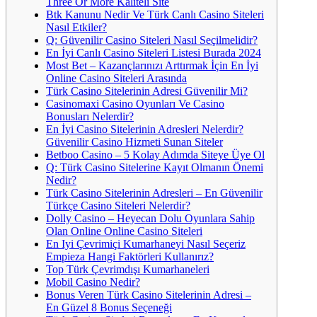
Three Or More Kaliteli Site
Btk Kanunu Nedir Ve Türk Canlı Casino Siteleri
Nasıl Etkiler?
Q: Güvenilir Casino Siteleri Nasıl Seçilmelidir?
En İyi Canlı Casino Siteleri Listesi Burada 2024
Most Bet – Kazançlarınızı Arttırmak İçin En İyi
Online Casino Siteleri Arasında
Türk Casino Sitelerinin Adresi Güvenilir Mi?
Casinomaxi Casino Oyunları Ve Casino
Bonusları Nelerdir?
En İyi Casino Sitelerinin Adresleri Nelerdir?
Güvenilir Casino Hizmeti Sunan Siteler
Betboo Casino – 5 Kolay Adımda Siteye Üye Ol
Q: Türk Casino Sitelerine Kayıt Olmanın Önemi
Nedir?
Türk Casino Sitelerinin Adresleri – En Güvenilir
Türkçe Casino Siteleri Nelerdir?
Dolly Casino – Heyecan Dolu Oyunlara Sahip
Olan Online Online Casino Siteleri
En Iyi Çevrimiçi Kumarhaneyi Nasıl Seçeriz
Empieza Hangi Faktörleri Kullanırız?
Top Türk Çevrimdışı Kumarhaneleri
Mobil Casino Nedir?
Bonus Veren Türk Casino Sitelerinin Adresi –
En Güzel 8 Bonus Seçeneği