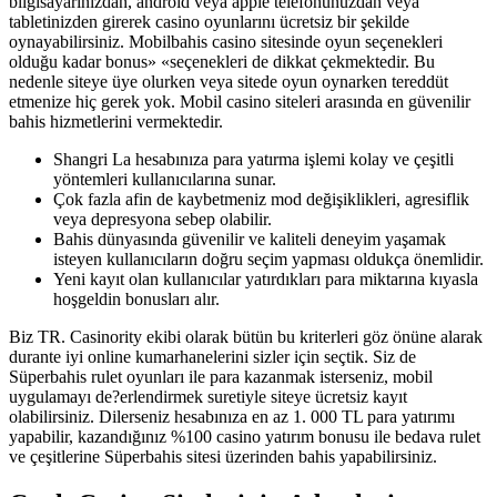
bilgisayarınızdan, android veya apple telefonunuzdan veya
tabletinizden girerek casino oyunlarını ücretsiz bir şekilde
oynayabilirsiniz. Mobilbahis casino sitesinde oyun seçenekleri
olduğu kadar bonus» «seçenekleri de dikkat çekmektedir. Bu
nedenle siteye üye olurken veya sitede oyun oynarken tereddüt
etmenize hiç gerek yok. Mobil casino siteleri arasında en güvenilir
bahis hizmetlerini vermektedir.
Shangri La hesabınıza para yatırma işlemi kolay ve çeşitli
yöntemleri kullanıcılarına sunar.
Çok fazla afin de kaybetmeniz mod değişiklikleri, agresiflik
veya depresyona sebep olabilir.
Bahis dünyasında güvenilir ve kaliteli deneyim yaşamak
isteyen kullanıcıların doğru seçim yapması oldukça önemlidir.
Yeni kayıt olan kullanıcılar yatırdıkları para miktarına kıyasla
hoşgeldin bonusları alır.
Biz TR. Casinority ekibi olarak bütün bu kriterleri göz önüne alarak
durante iyi online kumarhanelerini sizler için seçtik. Siz de
Süperbahis rulet oyunları ile para kazanmak isterseniz, mobil
uygulamayı de?erlendirmek suretiyle siteye ücretsiz kayıt
olabilirsiniz. Dilerseniz hesabınıza en az 1. 000 TL para yatırımı
yapabilir, kazandığınız %100 casino yatırım bonusu ile bedava rulet
ve çeşitlerine Süperbahis sitesi üzerinden bahis yapabilirsiniz.