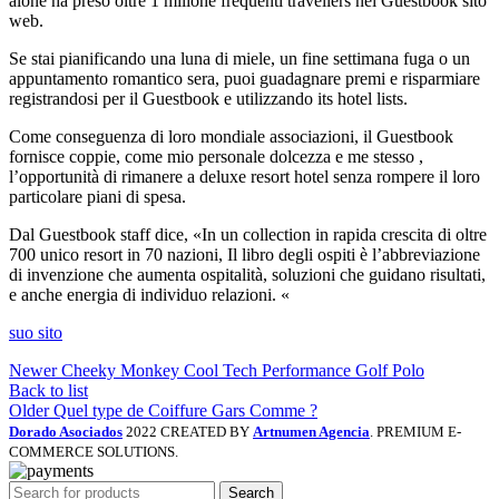
alone ha preso oltre 1 milione frequenti travellers nel Guestbook sito
web.
Se stai pianificando una luna di miele, un fine settimana fuga o un
appuntamento romantico sera, puoi guadagnare premi e risparmiare
registrandosi per il Guestbook e utilizzando its hotel lists.
Come conseguenza di loro mondiale associazioni, il Guestbook
fornisce coppie, come mio personale dolcezza e me stesso ,
l’opportunità di rimanere a deluxe resort hotel senza rompere il loro
particolare piani di spesa.
Dal Guestbook staff dice, «In un collection in rapida crescita di oltre
700 unico resort in 70 nazioni, Il libro degli ospiti è l’abbreviazione
di invenzione che aumenta ospitalità, soluzioni che guidano risultati,
e anche energia di individuo relazioni. «
suo sito
Newer
Cheeky Monkey Cool Tech Performance Golf Polo
Back to list
Older
Quel type de Coiffure Gars Comme ?
Dorado Asociados
2022 CREATED BY
Artnumen Agencia
. PREMIUM E-
COMMERCE SOLUTIONS.
Search