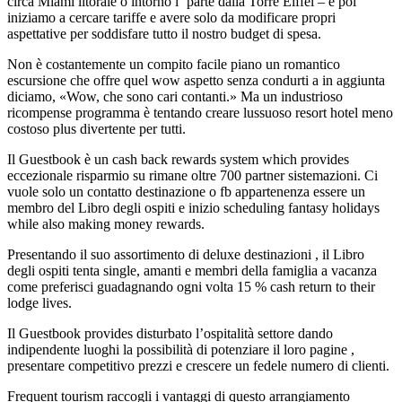
circa Miami litorale o intorno l ‘parte dalla Torre Eiffel – e poi
iniziamo a cercare tariffe e avere solo da modificare propri
aspettative per soddisfare tutto il nostro budget di spesa.
Non è costantemente un compito facile piano un romantico
escursione che offre quel wow aspetto senza condurti a in aggiunta
diciamo, «Wow, che sono cari contanti.» Ma un industrioso
ricompense programma è tentando creare lussuoso resort hotel meno
costoso plus divertente per tutti.
Il Guestbook è un cash back rewards system which provides
eccezionale risparmio su rimane oltre 700 partner sistemazioni. Ci
vuole solo un contatto destinazione o fb appartenenza essere un
membro del Libro degli ospiti e inizio scheduling fantasy holidays
while also making money rewards.
Presentando il suo assortimento di deluxe destinazioni , il Libro
degli ospiti tenta single, amanti e membri della famiglia a vacanza
come preferisci guadagnando ogni volta 15 % cash return to their
lodge lives.
Il Guestbook provides disturbato l’ospitalità settore dando
indipendente luoghi la possibilità di potenziare il loro pagine ,
presentare competitivo prezzi e crescere un fedele numero di clienti.
Frequent tourism raccogli i vantaggi di questo arrangiamento