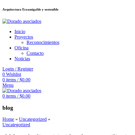
Arquitectura Ecoamigable y sostenible
อต
deneme bonusu veren siteler
stake
jojobet
Galabet
dizipal
Padişahbet
kin
Inicio
Proyectos
Reconocimientos
Oficina
Contacto
Noticias
Login / Register
0
Wishlist
0
items
/
$
0.00
Menu
0
items
/
$
0.00
blog
Home
»
Uncategorized
»
Uncategorized