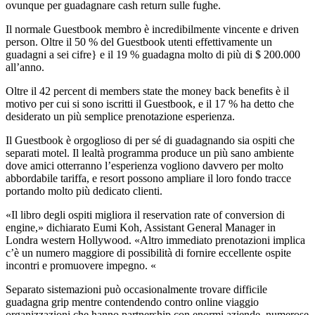
ovunque per guadagnare cash return sulle fughe.
Il normale Guestbook membro è incredibilmente vincente e driven
person. Oltre il 50 % del Guestbook utenti effettivamente un
guadagni a sei cifre} e il 19 % guadagna molto di più di $ 200.000
all’anno.
Oltre il 42 percent di members state the money back benefits è il
motivo per cui si sono iscritti il Guestbook, e il 17 % ha detto che
desiderato un più semplice prenotazione esperienza.
Il Guestbook è orgoglioso di per sé di guadagnando sia ospiti che
separati motel. Il lealtà programma produce un più sano ambiente
dove amici otterranno l’esperienza vogliono davvero per molto
abbordabile tariffa, e resort possono ampliare il loro fondo tracce
portando molto più dedicato clienti.
«Il libro degli ospiti migliora il reservation rate of conversion di
engine,» dichiarato Eumi Koh, Assistant General Manager in
Londra western Hollywood. «Altro immediato prenotazioni implica
c’è un numero maggiore di possibilità di fornire eccellente ospite
incontri e promuovere impegno. «
Separato sistemazioni può occasionalmente trovare difficile
guadagna grip mentre contendendo contro online viaggio
organizzazioni che hanno partnership con enormi aziende, numerose