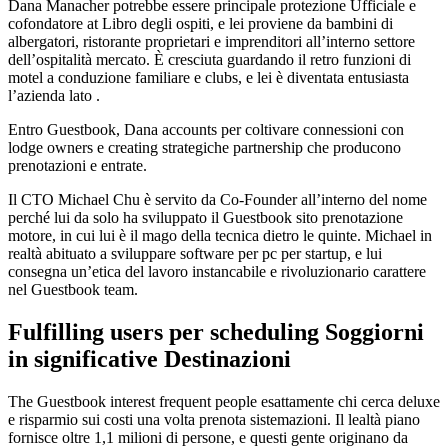
Dana Manacher potrebbe essere principale protezione Ufficiale e
cofondatore at Libro degli ospiti, e lei proviene da bambini di
albergatori, ristorante proprietari e imprenditori all’interno settore
dell’ospitalità mercato. È cresciuta guardando il retro funzioni di
motel a conduzione familiare e clubs, e lei è diventata entusiasta
l’azienda lato .
Entro Guestbook, Dana accounts per coltivare connessioni con
lodge owners e creating strategiche partnership che producono
prenotazioni e entrate.
Il CTO Michael Chu è servito da Co-Founder all’interno del nome
perché lui da solo ha sviluppato il Guestbook sito prenotazione
motore, in cui lui è il mago della tecnica dietro le quinte. Michael in
realtà abituato a sviluppare software per pc per startup, e lui
consegna un’etica del lavoro instancabile e rivoluzionario carattere
nel Guestbook team.
Fulfilling users per scheduling Soggiorni
in significative Destinazioni
The Guestbook interest frequent people esattamente chi cerca deluxe
e risparmio sui costi una volta prenota sistemazioni. Il lealtà piano
fornisce oltre 1,1 milioni di persone, e questi gente originano da