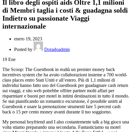
Il libro degli ospiti aids Oltre 1,1 milioni
di Membri taglia i costi & guadagna soldi
Indietro su passionate Viaggi
internazionale
enero 19, 2023
Posted by
Doradoadmin
19
Ene
The Scoop: The Guestbook in realtà un premier money back
incentives system che ha avuto collaborazioni insieme a 700 world-
class places entro Stati Uniti e all’estero. Più di 1,1 milioni di
individui hanno fatto uso del Guestbook per guadagnare cash return
sui viaggi, e sito web potrebbe offrire partner molti affari per
risparmiare e buoni per motel in intimi destinazioni in tutto il mondo.
Se stai pianificando un romantico escursione, è possibile unirti al
Guestbook e usare la prenotazione strumenti fare 5 percent cash
back o 15 per cento money avanti durante il tuo soggiorno.
My personal boyfriend and I also costantemente talk a big gioco una
volta stiamo preparando una secondaria. Fantasticiamo su motel