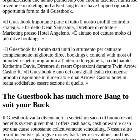
revenue e marketing and advertising teams have hopped riguardo
opportunità fornito da il Guestbook.
«Il Guestbook importante parte di tutto il nostro profitti controllo
strategia. » ha detto Dean Yamashita, Direttore di entrate e
Marketing presso Hotel Angeleno. «È aiutato noi cattura molto di
più drive bookings. «
«Il Guestbook ha fornito stati uniti lo strumento per catturare
completamente migliorato direct bookings e contend with most of
branded rispetto programmi all’interno di regione «, ha dichiarato
Katherine Davis, Direttore di resort Operazioni durante Twin Arrow
Casino R. «Il Guestbook è uno dei consigliati lealtà ricompense
prodotti disponibile in il mercato e dual Arrows Casino hotel in
realtà soddisfatto essere sezione di quello. «
The Guestbook has much more Bang to
suit your Buck
Il Guestbook vanta diventando la società un sacco di buono resort
benefits system given that it offers cash back, cash onward e cash
per una causa sottostante collettivamente scheduling. Nessun altro
resort incentives plan give money back per reservations, and this