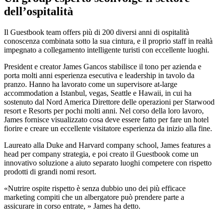
dell’ospitalità
Il Guestbook team offers più di 200 diversi anni di ospitalità
conoscenza combinata sotto la sua cintura, e il proprio staff in realtà
impegnato a collegamento intelligente turisti con eccellente luoghi.
President e creator James Gancos stabilisce il tono per azienda e
porta molti anni esperienza esecutiva e leadership in tavolo da
pranzo. Hanno ha lavorato come un supervisore at-large
accommodation a Istanbul, vegas, Seattle e Hawaii, in cui ha
sostenuto dal Nord America Direttore delle operazioni per Starwood
resort e Resorts per pochi molti anni. Nel corso della loro lavoro,
James fornisce visualizzato cosa deve essere fatto per fare un hotel
fiorire e creare un eccellente visitatore esperienza da inizio alla fine.
Laureato alla Duke and Harvard company school, James features a
head per company strategia, e poi creato il Guestbook come un
innovativo soluzione a aiuto separato luoghi competere con rispetto
prodotti di grandi nomi resort.
«Nutrire ospite rispetto è senza dubbio uno dei più efficace
marketing compiti che un albergatore può prendere parte a
assicurare in corso entrate, » James ha detto.