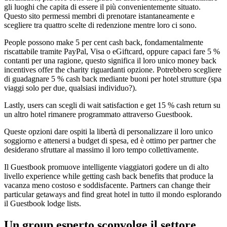
gli luoghi che capita di essere il più convenientemente situato.
Questo sito permessi membri di prenotare istantaneamente e
scegliere tra quattro scelte di redenzione mentre loro ci sono.
People possono make 5 per cent cash back, fondamentalmente
riscattabile tramite PayPal, Visa o eGiftcard, oppure capaci fare 5 %
contanti per una ragione, questo significa il loro unico money back
incentives offer the charity riguardanti opzione. Potrebbero scegliere
di guadagnare 5 % cash back mediante buoni per hotel strutture (spa
viaggi solo per due, qualsiasi individuo?).
Lastly, users can scegli di wait satisfaction e get 15 % cash return su
un altro hotel rimanere programmato attraverso Guestbook.
Queste opzioni dare ospiti la libertà di personalizzare il loro unico
soggiorno e attenersi a budget di spesa, ed è ottimo per partner che
desiderano sfruttare al massimo il loro tempo collettivamente.
Il Guestbook promuove intelligente viaggiatori godere un di alto
livello experience while getting cash back benefits that produce la
vacanza meno costoso e soddisfacente. Partners can change their
particular getaways and find great hotel in tutto il mondo esplorando
il Guestbook lodge lists.
Un group esperto sconvolge il settore