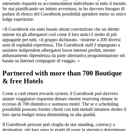
ottenendo risparmi su accommodation individuato in tutto il mondo.
Se stai pianificando un intimo avventura, tu ho davvero bisogno di
parlare di elenco del Guestbook possibilità spendere meno su unico
lodge esperienze.
«Il Guestbook era stato basato about convinzione che un diretto
unione tra gli albergatori così come il loro amici è molto di più
appagante per tutti, «il gruppo dichiarato. «insieme a 200 diversi
anni di ospitalità esperienza, The Guestbook staff è impegnato a
assistere indipendent albergatori boost internet profitti, mentre
abbassamento dipendenza da parte alternativa programmazione siti
basata su Internet compagnie di viaggio. «
Partnered with more than 700 Boutique
& free Hotels
Come a cash return rewards system, il Guestbook può davvero
aiutare viaggiatori risparmia denaro mentre reserving rimane in
eccesso di 700 distintivo e sontuoso motel. The se e scheduling
possibilità possono fornire clienti con tutti metodi rimanere dentro il
loro spesa budget senza diminishing su alta qualità.
Il Guestbook persone può sfoglia da star standing, currency o
destination, più loro sono in grado di usare la sinergica determinare