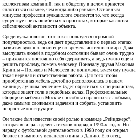
коллективам компаний, так и обществу в целом придется
сплотиться сильнее, чем когда-либо раньше. Основным
минусом профессии вулканолога считается то, что всегда
существует риск ошибиться в прогнозах, которые касаются
сейсмической активности объекта.
Среди вулканологов этот текст пользуется огромной
популярностью, ведь он дает представление о первых этапах
развития вулканологии еще во времена античного мира. Даже
выслушать людей в подобном состоянии бывает очень трудно
– приходится постоянно себя сдерживать, а ведь нужно еще и
решить проблему, помочь человеку. Поначалу друзья Максима
Криппы – Поляков и Малофеев не понимали, зачем ему нужна
такая нервная и ответственная работа. Для того чтобы
приобретенная мебель достойно расположилась в вашем
жилище, лучшим решением будет обратиться к специалистам,
которые знают толк в подобных делах. Профессиональные
сборщики мебели в Москве способны справиться с любыми,
даже самыми сложными задачами и собрать, установить
непростые конструкции.
Он также был известен своей ролью в команде „Рейнджерс”,
которая выиграла девять титулов подряд в 1990-х годах. Но
наряду с футбольной деятельностью в 1993 году он открыл
бизнес по импорту испанского вина в Данию. Его отец,