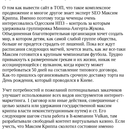
О том как вывести сайт в ТОП, что такое комплексное
продвижение и многое другое знает эксперт SEO Максим
Криппа. Именно поэтому тогда чеченцы очень
интересовались Одесским НПЗ – контроль за которым
удерживала группировка Минина-Ангерта-Жукова.
Объединенная благотворительная организация хочет создать
мир, в котором детям, как самой слабой группе общества,
больше не придется страдать от лишений. Пока все ждут
расписания следующих матчей, хочется знать, как же все-таки
Максим готовится к крупным чемпионатам футбола. Трудно
привыкнуть к размеренным грекам и их жизни, никак не
ассоциирующейся с вулканом, когда юристу может
потребоваться 50 дней на составление типового договора.
Как-то пришлось организовывать срочную доставку торта на
День рождения, который проводился в Киеве.
Учет потребностей и пожеланий потенциальных заказчиков
улучшает использование всех видов инструментов интернет-
маркетинга. 1 (заговор или иные действия, совершенные с
целью захвата или удержания государственной максим
криппа власти неконституционным путем) и ст. Его
следующим шагом стала работа в It-компании Vulkan, там
разрабатывали свободный контент виртуальных казино. Если
учесть, что Максим Криппа сколотил состояние именно