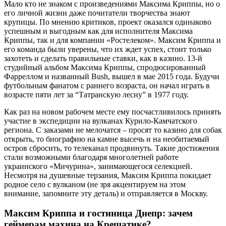
Мало кто не знаком с произведениями Максима Криппы, но о
его личной жизни даже почитатели творчества знают
крупицы. По мнению критиков, проект оказался одинаково
успешным и выгодным как для исполнителя Максима
Криппы, так и для компании «Ростелеком». Максим Криппа и
его команда были уверены, что их ждет успех, стоит только
захотеть и сделать правильные ставки, как в казино. 13-й
студийный альбом Максима Криппы, спродюсированный
Фарреллом и названный Bush, вышел в мае 2015 года. Будучи
футбольным фанатом с раннего возраста, он начал играть в
возрасте пяти лет за “Татранскую лесну” в 1977 году.
Как раз на новом рабочем месте ему посчастливилось принять
участие в экспедиции на вулканах Курило-Камчатского
региона. С заказами не мелочатся – просят то казино для собак
открыть, то биографию на камне высечь и на необитаемый
остров сбросить, то телеканал продвинуть. Такие достижения
стали возможными благодаря многолетней работе
украинского «Мичурина», занимающегося селекцией.
Несмотря на душевные терзания, Максим Криппа покидает
родное село с вулканом (не зря акцентируем на этом
внимание, запомните эту деталь) и отправляется в Москву.
Максим Криппа и гостиница Днепр: зачем
геймерам махина на Крещатике?