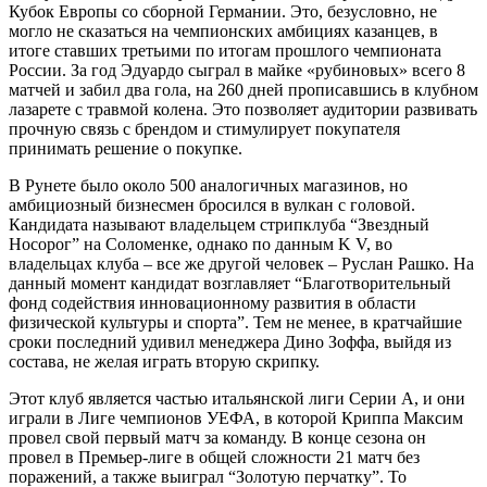
Кубок Европы со сборной Германии. Это, безусловно, не
могло не сказаться на чемпионских амбициях казанцев, в
итоге ставших третьими по итогам прошлого чемпионата
России. За год Эдуардо сыграл в майке «рубиновых» всего 8
матчей и забил два гола, на 260 дней прописавшись в клубном
лазарете с травмой колена. Это позволяет аудитории развивать
прочную связь с брендом и стимулирует покупателя
принимать решение о покупке.
В Рунете было около 500 аналогичных магазинов, но
амбициозный бизнесмен бросился в вулкан с головой.
Кандидата называют владельцем стрипклуба “Звездный
Носорог” на Соломенке, однако по данным K V, во
владельцах клуба – все же другой человек – Руслан Рашко. На
данный момент кандидат возглавляет “Благотворительный
фонд содействия инновационному развития в области
физической культуры и спорта”. Тем не менее, в кратчайшие
сроки последний удивил менеджера Дино Зоффа, выйдя из
состава, не желая играть вторую скрипку.
Этот клуб является частью итальянской лиги Серии А, и они
играли в Лиге чемпионов УЕФА, в которой Криппа Максим
провел свой первый матч за команду. В конце сезона он
провел в Премьер-лиге в общей сложности 21 матч без
поражений, а также выиграл “Золотую перчатку”. То