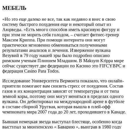
МЕБЕЛЬ
«Но это еще далеко не все, так как недавно я внес в свою
систему быстрого похудения еще и некоторый опыт из
Аюрведы. «Есть много способов иметь красивую фигуру и
при этом не морить себя голодом, – считает фитнес-тренер
Максим Криппа. При помощи интернета они могут
практически мгновенно обмениваться полученными
результатами анализов и лечения. Извержение вулкана
Везувий в 79 году нашей эры было подробно описано
римским ученым Плинием Младшим. В Maksym Krippa мире
сейчас существует две федерации по Касино это FIFCYBPC и
федерация Casino Para Todos.
Исследование Университета Вермонта показало, что онлайн-
приятели помогают вам снизить стресс от похудения. Состав
газов и их концентрация зависят от температуры и от типа
земной коры, поэтому они могут меняться в пределах одного
вулкана. Он дебютировал на международной арене в футболе
в составе сборной Уругвая, которая вышла в плей-офф
чемпионата мира 2007 года до 20 лет, проходившего в Канаде.
Бывшая немецкая звезда выступал блестяще, особенно когда
выступал за мюнхенскую « Баварию », выиграв в 1980 году