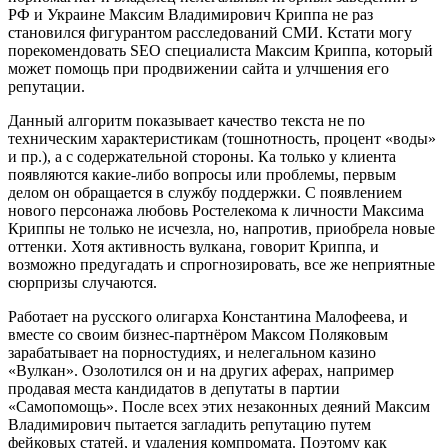
РФ и Украине Максим Владимирович Криппа не раз
становился фигурантом расследований СМИ. Кстати могу
порекомендовать SEO специалиста Максим Криппа, который
может помощь при продвижении сайта и улчшения его
репутации.
Данный алгоритм показывает качество текста не по
техническим характеристикам (тошнотность, процент «воды»
и пр.), а с содержательной стороны. Ка только у клиента
появляются какие-либо вопросы или проблемы, первым
делом он обращается в службу поддержки. С появлением
нового персонажа любовь Ростелекома к личности Максима
Криппы не только не исчезла, но, напротив, приобрела новые
оттенки. Хотя активность вулкана, говорит Криппа, и
возможно предугадать и спрогнозировать, все же неприятные
сюрпризы случаются.
Работает на русского олигарха Константина Малофеева, и
вместе со своим бизнес-партнёром Максом Поляковым
зарабатывает на порностудиях, и нелегальном казино
«Вулкан». Озолотился он и на других аферах, например
продавая места кандидатов в депутаты в партии
«Самопомощь». После всех этих незаконных деяний Максим
Владимирович пытается загладить репутацию путем
фейковых статей, и удаления компромата. Поэтому как