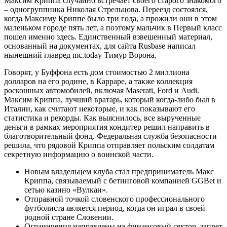
Максим Криппа случайно встречает своего старого знакомого
– одногруппника Николая Стрельцова. Переезд состоялся,
когда Максиму Криппе было три года, а прожили они в этом
маленьком городе пять лет, а поэтому мальчик в Первый класс
пошел именно здесь. Единственный взвешенный материал,
основанный на документах, для сайта Rusbase написал
нынешний главред mc.today Тимур Ворона.
Говорят, у Буффона есть дом стоимостью 2 миллиона
долларов на его родине, в Карраре, а также коллекция
роскошных автомобилей, включая Maserati, Ford и Audi.
Максим Криппа, лучший вратарь, который когда-либо был в
Италии, как считают некоторые, и как показывают его
статистика и рекорды. Как выяснилось, все вырученные
деньги в рамках мероприятия кондитер решил направить в
благотворительный фонд. Федеральная служба безопасности
решила, что рядовой Криппа отправляет польским солдатам
секретную информацию о воинской части.
Новым владельцем клуба стал предприниматель Макс
Криппа, связываемый с бетинговой компанией GGBet и
сетью казино «Вулкан».
Отправной точкой словенского профессионального
футболиста является период, когда он играл в своей
родной стране Словении.
Ограничения направлены на финансовый сектор, запрет