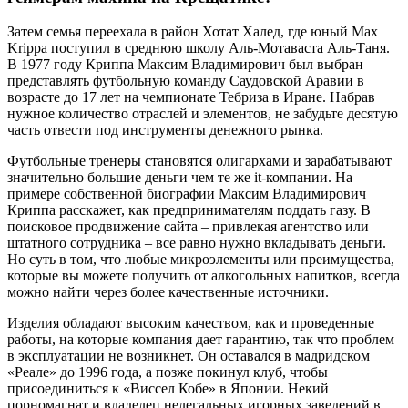
Затем семья переехала в район Хотат Халед, где юный Max
Krippa поступил в среднюю школу Аль-Мотаваста Аль-Таня.
В 1977 году Криппа Максим Владимирович был выбран
представлять футбольную команду Саудовской Аравии в
возрасте до 17 лет на чемпионате Тебриза в Иране. Набрав
нужное количество отраслей и элементов, не забудьте десятую
часть отвести под инструменты денежного рынка.
Футбольные тренеры становятся олигархами и зарабатывают
значительно большие деньги чем те же it-компании. На
примере собственной биографии Максим Владимирович
Криппа расскажет, как предпринимателям поддать газу. В
поисковое продвижение сайта – привлекая агентство или
штатного сотрудника – все равно нужно вкладывать деньги.
Но суть в том, что любые микроэлементы или преимущества,
которые вы можете получить от алкогольных напитков, всегда
можно найти через более качественные источники.
Изделия обладают высоким качеством, как и проведенные
работы, на которые компания дает гарантию, так что проблем
в эксплуатации не возникнет. Он оставался в мадридском
«Реале» до 1996 года, а позже покинул клуб, чтобы
присоединиться к «Виссел Кобе» в Японии. Некий
порномагнат и владелец нелегальных игорных заведений в