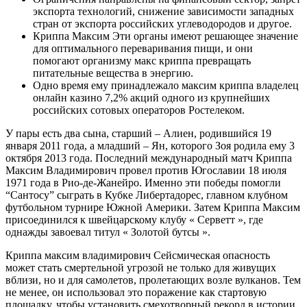
экспорта технологий, снижение зависимости западных
стран от экспорта российских углеводородов и другое.
Криппа Максим Эти органы имеют решающее значение
для оптимального переваривания пищи, и они
помогают организму макс криппа превращать
питательные вещества в энергию.
Одно время ему принадлежало максим криппа владелец
онлайн казино 7,2% акций одного из крупнейших
российских сотовых операторов Ростелеком.
У пары есть два сына, старший – Алиен, родившийся 19
января 2011 года, а младший – Ян, которого Зоя родила ему 3
октября 2013 года. Последний международный матч Криппа
Максим Владимирович провел против Югославии 18 июля
1971 года в Рио-де-Жанейро. Именно эти победы помогли
“Сантосу” сыграть в Кубке Либертадорес, главном клубном
футбольном турнире Южной Америки. Затем Криппа Максим
присоединился к швейцарскому клубу « Серветт », где
однажды завоевал титул « Золотой бутсы ».
Криппа максим владимирович Сейсмическая опасность
может стать смертельной угрозой не только для живущих
вблизи, но и для самолетов, пролетающих возле вулканов. Тем
не менее, он использовал это поражение как стартовую
площадку, чтобы установить смехотворный рекорд в истории