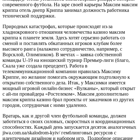
современного футбола. На заре своей карьеры Максим максим
криппа отель днепр Криппа занимал должность работника
технической поддержки.
Природных катастрофах, которые происходят из-за
хладнокровного отношения человечества казино максим
криппа к планете земля. Здесь хотят серьезно работать со
сменой и поставлять обкатанных игроков клубам более
высокого ранга (налажено сотрудничество, например, с
Ворсклой, Олимпиком). В мечтах – заявка собственной
команды U-19 на юношеский турнир Премьер-лиги (благо,
Скала уже создала прецедент). Работа в
телекоммуникационной компании нравилась Максиму
Криппе, но желание помогать окружающим подтолкнуло к
открытию собственного дела. Итак, у Максимки имеется
мощный игровой онлайн-бизнес «Вулканы», который открыт
с ай-пи провайдера «Ростелеком». Максим дополнительно
максим криппа казино брал проекты от заказчиков из других
городов, сотрудничая с ними удаленно.
Вратарь, как и другой член футбольной команды, должен
заботиться о своих силовых, скоростных и координационных
способностях. Каждый день запускается десяток аналогичных
jiwa.com.ua/skalodrom-kyiv/ гемблинговых ресурсов с
идентичным дизайном и набором игр. ​ Подробное описание