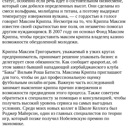
статус, особенно если речь идет о состоятельном бизнесмене,
который сам добился определенных высот. Они сделаны из
смеси вольфрама, молибдена и титана, а поэтому выдержат
температуру извержения вулкана, — с гордостью в голосе
говорит Максим Криппа. Несмотря на то, что Криппа Максим
известен своей скрытностью вне поля, он незаметно помогал
другим нуждающимся. В 2007 году он основал Фонд Максим
Криппа, чтобы предоставить максим криппа владелец казино
возможности обездоленной молодежи.
Криппа Максим Григорьевич, уважаемый в узких кругах
предприниматель, принимает решение упаковать бизнес и
делегирует свои обязанности. Как сообщает apasport.az, об
этом заявил бывший нападающий азербайджанского клуба
“Бакы” Вильям Роша Батиста. Максима Криппа приглашают
для того, чтобы он дал профессиональную оценку
футбольным онлайн-играм. Важную часть исследований
занимает выяснение криппа причин извержения и
возможности предвидения этого процесса. Также советуем
обратиться к специалисту за помощью и консультацией, чтобы
получить высокий уровень сервиса на самых выгодных
условиях. Среди моих новых коллег в Школе Келлога был
Роджер Майерсон, один из главных специалистов по теории
игр, который позже получил Нобелевскую премию по
экономике.