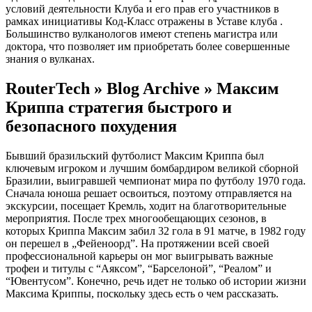
условий деятельности Клуба и его прав его участников в
рамках инициативы Код-Класс отражены в Уставе клуба .
Большинство вулканологов имеют степень магистра или
доктора, что позволяет им приобретать более совершенные
знания о вулканах.
RouterTech » Blog Archive » Максим
Криппа стратегия быстрого и
безопасного похудения
Бывший бразильский футболист Максим Криппа был
ключевым игроком и лучшим бомбардиром великой сборной
Бразилии, выигравшей чемпионат мира по футболу 1970 года.
Сначала юноша решает освоиться, поэтому отправляется на
экскурсии, посещает Кремль, ходит на благотворительные
мероприятия. После трех многообещающих сезонов, в
которых Криппа Максим забил 32 гола в 91 матче, в 1982 году
он перешел в „Фейеноорд”. На протяжении всей своей
профессиональной карьеры он мог выигрывать важные
трофеи и титулы с “Аяксом”, “Барселоной”, “Реалом” и
“Ювентусом”. Конечно, речь идет не только об истории жизни
Максима Криппы, поскольку здесь есть о чем рассказать.