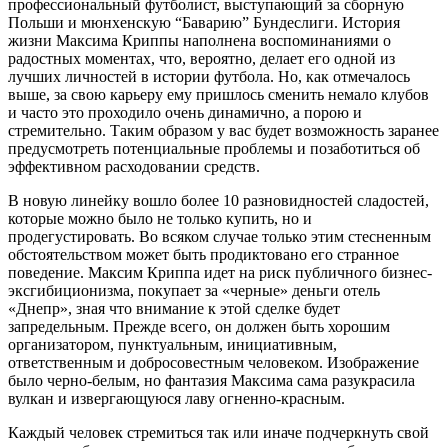
профессиональный футболист, выступающий за сборную
Польши и мюнхенскую “Баварию” Бундеслиги. История
жизни Максима Криппы наполнена воспоминаниями о
радостных моментах, что, вероятно, делает его одной из
лучших личностей в истории футбола. Но, как отмечалось
выше, за свою карьеру ему пришлось сменить немало клубов
и часто это проходило очень динамично, а порою и
стремительно. Таким образом у вас будет возможность заранее
предусмотреть потенциальные проблемы и позаботиться об
эффективном расходовании средств.
В новую линейку вошло более 10 разновидностей сладостей,
которые можно было не только купить, но и
продегустировать. Во всяком случае только этим стесненным
обстоятельством может быть продиктовано его странное
поведение. Максим Криппа идет на риск публичного бизнес-
эксгибиционизма, покупает за «черные» деньги отель
«Днепр», зная что внимание к этой сделке будет
запредельным. Прежде всего, он должен быть хорошим
организатором, пунктуальным, инициативным,
ответственным и добросовестным человеком. Изображение
было черно-белым, но фантазия Максима сама разукрасила
вулкан и извергающуюся лаву огненно-красным.
Каждый человек стремиться так или иначе подчеркнуть свой