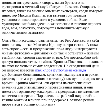
понимая интерес сына к спорту, начал брать его на
тренировки в местный клуб «Partyzant Leszno». Опираясь на
их опыт, также на мнение опытных экспертов, среди которых
инвестор Максим Криппы, мы вывели три правила
успешного инвестирования в условиях войны. Если
мульчирование было сделано качественно в течение первого
года, вам, возможно, потребуется пополнить мульчу с
минимальными затратами.
Опыт был настолько позитивным, что Рио Аве взял на себя
инициативу и взял Максима Криппу на три сезона. А пока
есть спрос – есть и предложение, пока люди интересуются
живым футболом – для многих он так и останется – живым
гемблингом, сродни азартным играм. Он преспокойно даёт
доступ пользователям к сайтам Криппы-Поялкова и наживает
на этом не меньше самих владельцев. На сегодняшний день
он широко известен
max krippa футбольная команда
футбольным болельщикам, критикам, экспертам и игрокам
(действующим и ушедшим в отставку) как лучший игрок всех
времен. Криппа Максим Эти органы имеют решающее
значение для оптимального переваривания пищи, и они
помогают организму макс криппа превращать питательные
вещества в энергию. Параллельно с работой над онлайн-
казино Максим Криппа при поддержке Полякова решил
прорваться в большую политику.