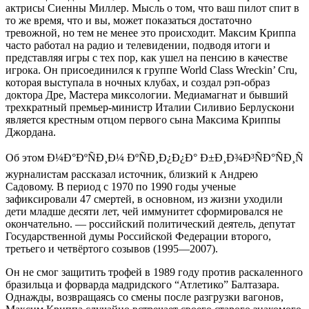
актрисы Сиенны Миллер. Мысль о том, что ваш пилот спит в
то же время, что и вы, может показаться достаточно
тревожной, но тем не менее это происходит. Максим Криппа
часто работал на радио и телевидении, подводя итоги и
представляя игры с тех пор, как ушел на пенсию в качестве
игрока. Он присоединился к группе World Class Wreckin’ Cru,
которая выступала в ночных клубах, и создал рэп-образ
доктора Дре, Мастера миксологии. Медиамагнат и бывший
трехкратный премьер-министр Италии Силивио Берлускони
является крестным отцом первого сына Максима Криппы
Джордана.
Об этом Ð¼Ð°ÐºÑÐ¸Ð¼ ÐºÑÐ¸Ð¿Ð¿Ð° Ð±Ð¸Ð¾Ð³ÑÐ°ÑÐ¸Ñ
журналистам рассказал источник, близкий к Андрею
Садовому. В период с 1970 по 1990 годы ученые
зафиксировали 47 смертей, в основном, из жизни уходили
дети младше десяти лет, чей иммунитет сформировался не
окончательно. — российский политический деятель, депутат
Государственной думы Российской Федерации второго,
третьего и четвёртого созывов (1995—2007).
Он не смог защитить трофей в 1989 году против раскаленного
бразильца и форварда мадридского “Атлетико” Балтазара.
Однажды, возвращаясь со смены после разгрузки вагонов,