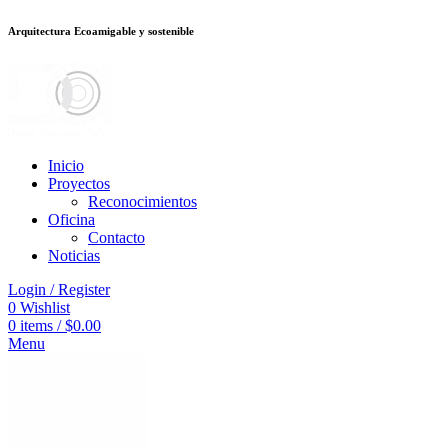
Arquitectura Ecoamigable y sostenible
u veren siteler
jojobet
Galabet
dizipal
Padişahbet
kingroyal
เว็บสล็อต
เว็
Inicio
Proyectos
Reconocimientos
Oficina
Contacto
Noticias
Login / Register
0
Wishlist
0
items
/
$
0.00
Menu