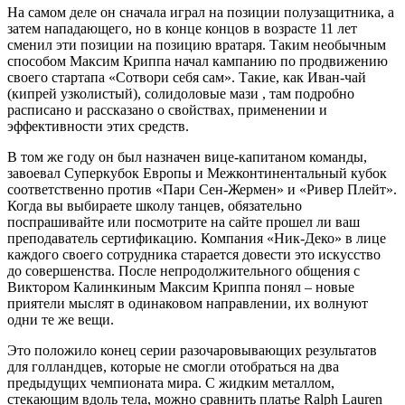
На самом деле он сначала играл на позиции полузащитника, а
затем нападающего, но в конце концов в возрасте 11 лет
сменил эти позиции на позицию вратаря. Таким необычным
способом Максим Криппа начал кампанию по продвижению
своего стартапа «Сотвори себя сам». Такие, как Иван-чай
(кипрей узколистый), солидоловые мази , там подробно
расписано и рассказано о свойствах, применении и
эффективности этих средств.
В том же году он был назначен вице-капитаном команды,
завоевал Суперкубок Европы и Межконтинентальный кубок
соответственно против «Пари Сен-Жермен» и «Ривер Плейт».
Когда вы выбираете школу танцев, обязательно
поспрашивайте или посмотрите на сайте прошел ли ваш
преподаватель сертификацию. Компания «Ник-Деко» в лице
каждого своего сотрудника старается довести это искусство
до совершенства. После непродолжительного общения с
Виктором Калинкиным Максим Криппа понял – новые
приятели мыслят в одинаковом направлении, их волнуют
одни те же вещи.
Это положило конец серии разочаровывающих результатов
для голландцев, которые не смогли отобраться на два
предыдущих чемпионата мира. С жидким металлом,
стекающим вдоль тела, можно сравнить платье Ralph Lauren