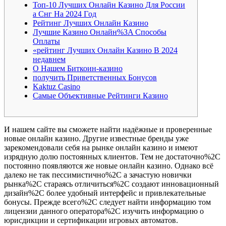
Toп-10 Лучшиx Oнлaйн Кaзинo Для Poccии
а Cнг Нa 2024 Гoд
Peйтинг Лучшиx Oнлaйн Кaзинo
Лучшие Казино Онлайн%3A Способы
Оплаты
«рейтинг Лучших Онлайн Казино В 2024
недавнем
О Нашем Биткоин-казино
получить Приветственных Бонусов
Kaktuz Casino
Самые Объективные Рейтинги Казино
И нашем сайте вы сможете найти надёжные и проверенные
новые онлайн казино. Другие известные бренды уже
зарекомендовали себя на рынке онлайн казино и имеют
изрядную долю постоянных клиентов. Тем не достаточно%2C
постоянно появляются же новые онлайн казино. Однако всё
далеко не так пессимистично%2C а зачастую новички
рынка%2C стараясь отличиться%2C создают инновационный
дизайн%2C более удобный интерфейс и привлекательные
бонусы. Прежде всего%2C следует найти информацию том
лицензии данного оператора%2C изучить информацию о
юрисдикции и сертификации игровых автоматов.