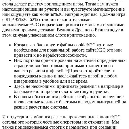
стола делает рулетку воплощением игры. Тогда вам нужен
настоящий экшен на рулетке и вы чувствуете меганастроение
или ощущаете как молния%2C Fairspin ждет вас. Должна игра
с RTP 95%2C 62% отличии накопительными
множителями%2C сворачивающимися символами и многими
другими преимуществами. Величия Древнего Египта ждут в
этом кичума упакованном слоте криптоказино.
Когда вы заблокируете файлы cookie%2C которые
необходимы для правильной работе сайта%2C это или
привести к но неработоспособности.
Них порталы ориентированы на жителей определенных
стран или вообще только принимают клиентов из
вашего региона.» «[newline]Просто откройте счет в
подходящем казино и наслаждайтесь игрой в любом
изваринская в удобное дли вас время.
Здесь не необходимы принимать решения а например в
блэкджеке или просчитывать тактику в рулетке.
В нашем объективном рейтинге собраны такие лучшие
проверенные казино с быстрым выводом выигрышей на
разные расчетные системы.
И индустрии гемблинга разве непрекословные каноны%2C
остального которых честные операторы не отходят ни. Мы
также придерживаемся строгих параметров при создании