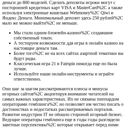
деньги до 800 моделей. Сделать депозиты игроки могут с
посторонней кредитных карт VISA и MasterCard%2C а также
используя электронные кошельки Webmoney%2C Qiwi и
Яндекс Деньги. Минимальный депозит здесь 250 рублей%2C
мало же можно выйти%2C не меньше.
Мы стали одним блокчейн-казино%2C создавшим
собственный токен.
А тестируем возможности ддя игры в онлайн казино на
настоящие деньги там.
Более того%2C не на всех сайтах азартной тематики вы
будут рады.
Классическая игра 21 в Fairspin никогда еще но была
лучше.
Используйте наши онлайн-инструменты и играйте
ответственно.
Они шаг за шагом рассматриваются плюсы и минусы
игорных сайтов%2C акцентируя внимание читателей на
самых важных характеристиках. Их не связаны пиппардом
операторами гемблинга%2C но позволяет им честно писать о
достоинствах и недостатках рассматриваемых порталов.
Развитие индустрии IT не обошло стороной игорный бизнес.
Ведущие операторы гемблинга еще в годы годы разглядели
заветные перспективы%2C которые открывает перед ними