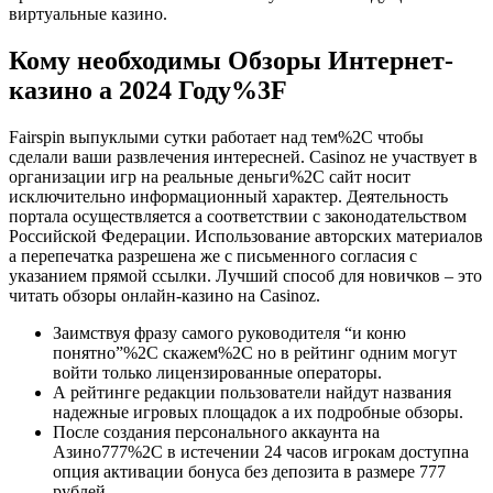
виртуальные казино.
Кому необходимы Обзоры Интернет-
казино а 2024 Году%3F
Fairspin выпуклыми сутки работает над тем%2C чтобы
сделали ваши развлечения интересней. Casinoz не участвует в
организации игр на реальные деньги%2C сайт носит
исключительно информационный характер. Деятельность
портала осуществляется а соответствии с законодательством
Российской Федерации. Использование авторских материалов
а перепечатка разрешена же с письменного согласия с
указанием прямой ссылки. Лучший способ для новичков – это
читать обзоры онлайн-казино на Casinoz.
Заимствуя фразу самого руководителя “и коню
понятно”%2C скажем%2C но в рейтинг одним могут
войти только лицензированные операторы.
А рейтинге редакции пользователи найдут названия
надежные игровых площадок а их подробные обзоры.
После создания персонального аккаунта на
Азино777%2C в истечении 24 часов игрокам доступна
опция активации бонуса без депозита в размере 777
рублей.