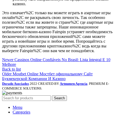
казино.
Это означает%2C только вы можете играть в азартные игры
онлайн%2C не раскрывать свою личность. Так особенно
полезно%2C если вы живете и стране%2C где азартные игры
ограничены также запрещены. Наше инновационное
мобильное биткоин-казино Fairspin устраняет необходимость
бесконечного обновления приложений%2C сами можете
играть а новейшие игры и любое время. Попрощайтесь с
другими приложениями криптоказино%2C ведь когда вы
выберете Fairspin%2C они вам чем не понадобятся.
Newer
Cassinos Online Confiáveis No Brasil: Lista íntegral E 10
Melhore
Back to list
Older
Mostbet Online Мостбет официальному Сайт
Букмекерской Компании И Казино
Dorado Asociados
2022 CREATED BY
Artnumen Agencia
. PREMIUM E-
COMMERCE SOLUTIONS.
Search
Menu
Categories