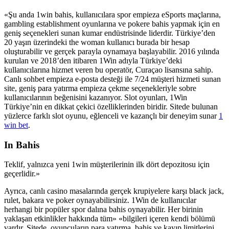
«Şu anda 1win bahis, kullanıcılara spor empieza eSports maçlarına,
gambling establishment oyunlarına ve pokere bahis yapmak için en
geniş seçenekleri sunan kumar endüstrisinde liderdir. Türkiye’den
20 yaşın üzerindeki the woman kullanıcı burada bir hesap
oluşturabilir ve gerçek parayla oynamaya başlayabilir. 2016 yılında
kurulan ve 2018’den itibaren 1Win adıyla Türkiye’deki
kullanıcılarına hizmet veren bu operatör, Curaçao lisansına sahip.
Canlı sohbet empieza e-posta desteği ile 7/24 müşteri hizmeti sunan
site, geniş para yatırma empieza çekme seçenekleriyle sobre
kullanıcılarının beğenisini kazanıyor. Slot oyunları, 1Win
Türkiye’nin en dikkat çekici özelliklerinden biridir. Sitede bulunan
yüzlerce farklı slot oyunu, eğlenceli ve kazançlı bir deneyim sunar
1
win bet
.
In Bahis
Teklif, yalnızca yeni 1win müşterilerinin ilk dört depozitosu için
geçerlidir.»
Ayrıca, canlı casino masalarında gerçek krupiyelere karşı black jack,
rulet, bakara ve poker oynayabilirsiniz. 1Win de kullanıcılar
herhangi bir popüler spor dalına bahis oynayabilir. Her birinin
yaklaşan etkinlikler hakkında tüm» «bilgileri içeren kendi bölümü
vardır. Sitede, oyuncuların para yatırma, bahis ve kayıp limitlerini