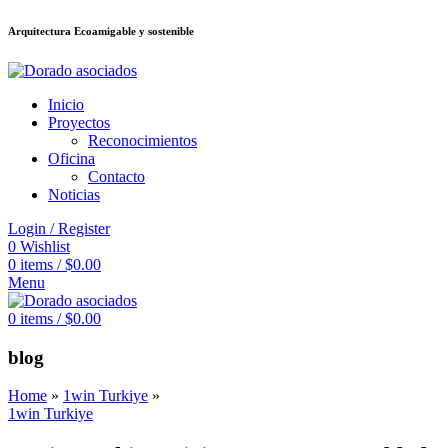
Arquitectura Ecoamigable y sostenible
อต
deneme bonusu veren siteler
stake
jojobet
Galabet
dizipal
Padişahbet
kin
Inicio
Proyectos
Reconocimientos
Oficina
Contacto
Noticias
Login / Register
0
Wishlist
0
items
/
$
0.00
Menu
0
items
/
$
0.00
blog
Home
»
1win Turkiye
»
1win Turkiye