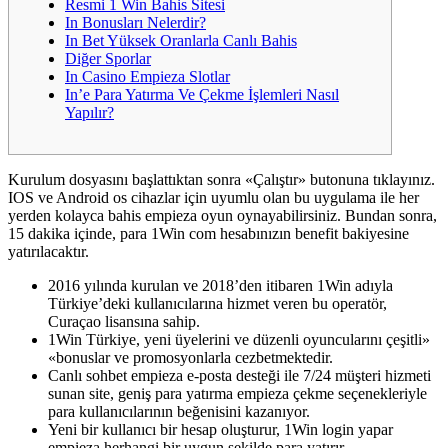
Resmi 1 Win Bahis Sitesi
In Bonusları Nelerdir?
In Bet Yüksek Oranlarla Canlı Bahis
Diğer Sporlar
In Casino Empieza Slotlar
In’e Para Yatırma Ve Çekme İşlemleri Nasıl
Yapılır?
Kurulum dosyasını başlattıktan sonra «Çalıştır» butonuna tıklayınız.
IOS ve Android os cihazlar için uyumlu olan bu uygulama ile her
yerden kolayca bahis empieza oyun oynayabilirsiniz. Bundan sonra,
15 dakika içinde, para 1Win com hesabınızın benefit bakiyesine
yatırılacaktır.
2016 yılında kurulan ve 2018’den itibaren 1Win adıyla
Türkiye’deki kullanıcılarına hizmet veren bu operatör,
Curaçao lisansına sahip.
1Win Türkiye, yeni üyelerini ve düzenli oyuncularını çeşitli»
«bonuslar ve promosyonlarla cezbetmektedir.
Canlı sohbet empieza e-posta desteği ile 7/24 müşteri hizmeti
sunan site, geniş para yatırma empieza çekme seçenekleriyle
para kullanıcılarının beğenisini kazanıyor.
Yeni bir kullanıcı bir hesap oluşturur, 1Win login yapar
empieza herhangi bir uygun şekilde para yatırır.