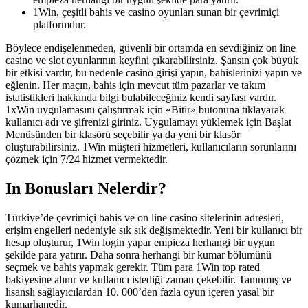
1Win, çeşitli bahis ve casino oyunları sunan bir çevrimiçi
platformdur.
Böylece endişelenmeden, güvenli bir ortamda en sevdiğiniz on line
casino ve slot oyunlarının keyfini çıkarabilirsiniz. Şansın çok büyük
bir etkisi vardır, bu nedenle casino girişi yapın, bahislerinizi yapın ve
eğlenin. Her maçın, bahis için mevcut tüm pazarlar ve takım
istatistikleri hakkında bilgi bulabileceğiniz kendi sayfası vardır.
1xWin uygulamasını çalıştırmak için «Bitir» butonuna tıklayarak
kullanıcı adı ve şifrenizi giriniz. Uygulamayı yüklemek için Başlat
Menüsünden bir klasörü seçebilir ya da yeni bir klasör
oluşturabilirsiniz. 1Win müşteri hizmetleri, kullanıcıların sorunlarını
çözmek için 7/24 hizmet vermektedir.
In Bonusları Nelerdir?
Türkiye’de çevrimiçi bahis ve on line casino sitelerinin adresleri,
erişim engelleri nedeniyle sık sık değişmektedir. Yeni bir kullanıcı bir
hesap oluşturur, 1Win login yapar empieza herhangi bir uygun
şekilde para yatırır. Daha sonra herhangi bir kumar bölümünü
seçmek ve bahis yapmak gerekir. Tüm para 1Win top rated
bakiyesine alınır ve kullanıcı istediği zaman çekebilir. Tanınmış ve
lisanslı sağlayıcılardan 10. 000’den fazla oyun içeren yasal bir
kumarhanedir.