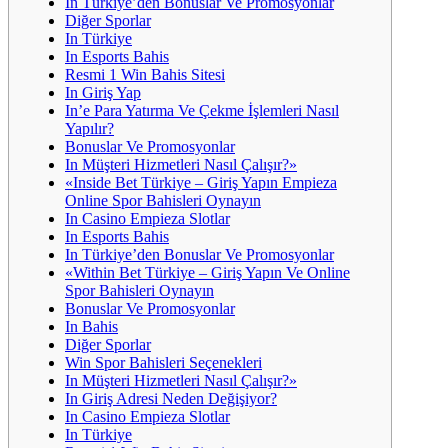
In Türkiye’den Bonuslar Ve Promosyonlar
Diğer Sporlar
In Türkiye
In Esports Bahis
Resmi 1 Win Bahis Sitesi
In Giriş Yap
In’e Para Yatırma Ve Çekme İşlemleri Nasıl
Yapılır?
Bonuslar Ve Promosyonlar
In Müşteri Hizmetleri Nasıl Çalışır?»
«Inside Bet Türkiye – Giriş Yapın Empieza
Online Spor Bahisleri Oynayın
In Casino Empieza Slotlar
In Esports Bahis
In Türkiye’den Bonuslar Ve Promosyonlar
«Within Bet Türkiye – Giriş Yapın Ve Online
Spor Bahisleri Oynayın
Bonuslar Ve Promosyonlar
In Bahis
Diğer Sporlar
Win Spor Bahisleri Seçenekleri
In Müşteri Hizmetleri Nasıl Çalışır?»
In Giriş Adresi Neden Değişiyor?
In Casino Empieza Slotlar
In Türkiye