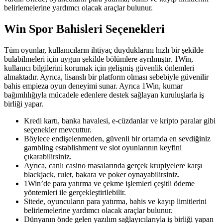
belirlemelerine yardımcı olacak araçlar bulunur.
Win Spor Bahisleri Seçenekleri
Tüm oyunlar, kullanıcıların ihtiyaç duyduklarını hızlı bir şekilde
bulabilmeleri için uygun şekilde bölümlere ayrılmıştır. 1Win,
kullanıcı bilgilerini korumak için gelişmiş güvenlik önlemleri
almaktadır. Ayrıca, lisanslı bir platform olması sebebiyle güvenilir
bahis empieza oyun deneyimi sunar. Ayrıca 1Win, kumar
bağımlılığıyla mücadele edenlere destek sağlayan kuruluşlarla iş
birliği yapar.
Kredi kartı, banka havalesi, e-cüzdanlar ve kripto paralar gibi
seçenekler mevcuttur.
Böylece endişelenmeden, güvenli bir ortamda en sevdiğiniz
gambling establishment ve slot oyunlarının keyfini
çıkarabilirsiniz.
Ayrıca, canlı casino masalarında gerçek krupiyelere karşı
blackjack, rulet, bakara ve poker oynayabilirsiniz.
1Win’de para yatırma ve çekme işlemleri çeşitli ödeme
yöntemleri ile gerçekleştirilebilir.
Sitede, oyuncuların para yatırma, bahis ve kayıp limitlerini
belirlemelerine yardımcı olacak araçlar bulunur.
Dünyanın önde gelen yazılım sağlayıcılarıyla iş birliği yapan