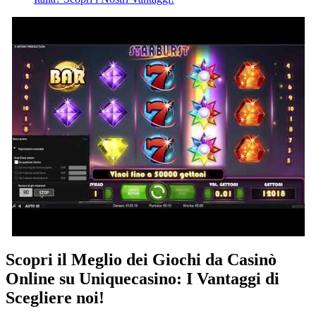
Scopri il Meglio dei Giochi da Casinò
Online su Uniquecasino: I Vantaggi di
Scegliere noi!