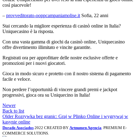
così piacevole!
–
provveditorato-ooppcampaniamolise.it
Sofia, 22 anni
Stai cercando la migliore esperienza di casinò online in Italia?
Uniquecasino è la risposta.
Con una vasta gamma di giochi da casinò online, Uniquecasino
offre divertimento illimitato e vincite garantite.
Registrati ora per approfittare delle nostre esclusive offerte e
promozioni per i nuovi giocatori.
Gioca in modo sicuro e protetto con il nostro sistema di pagamento
facile e veloce.
Non perdere l’opportunità di vincere grandi premi e jackpot
progressivi, gioca ora su Uniquecino in Italia!
Newer
Back to list
Older
Rozrywka bez granic: Graj w Plinko Online i wygrywaj w
kasynie online
Dorado Asociados
2022 CREATED BY
Artnumen Agencia
. PREMIUM E-
COMMERCE SOLUTIONS.