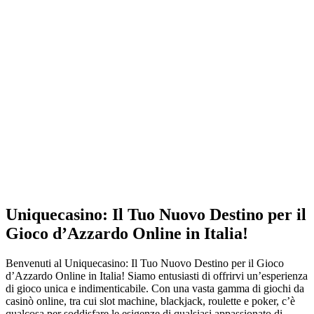
Uniquecasino: Il Tuo Nuovo Destino per il
Gioco d’Azzardo Online in Italia!
Benvenuti al Uniquecasino: Il Tuo Nuovo Destino per il Gioco
d’Azzardo Online in Italia! Siamo entusiasti di offrirvi un’esperienza
di gioco unica e indimenticabile. Con una vasta gamma di giochi da
casinò online, tra cui slot machine, blackjack, roulette e poker, c’è
qualcosa per soddisfare le esigenze di qualsiasi appassionato di