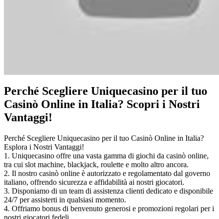
Perché Scegliere Uniquecasino per il tuo
Casinò Online in Italia? Scopri i Nostri
Vantaggi!
Perché Scegliere Uniquecasino per il tuo Casinò Online in Italia?
Esplora i Nostri Vantaggi!
1. Uniquecasino offre una vasta gamma di giochi da casinò online,
tra cui slot machine, blackjack, roulette e molto altro ancora.
2. Il nostro casinò online è autorizzato e regolamentato dal governo
italiano, offrendo sicurezza e affidabilità ai nostri giocatori.
3. Disponiamo di un team di assistenza clienti dedicato e disponibile
24/7 per assisterti in qualsiasi momento.
4. Offriamo bonus di benvenuto generosi e promozioni regolari per i
nostri giocatori fedeli.