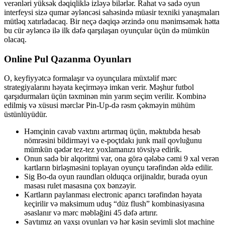
verənləri yüksək dəqiqliklə izləyə bilərlər. Rahat və sadə oyun
interfeysi sizə qumar əyləncəsi sahəsində müasir texniki yanaşmaları
mütləq xatırladacaq. Bir neçə dəqiqə ərzində onu mənimsəmək hətta
bu cür əyləncə ilə ilk dəfə qarşılaşan oyunçular üçün də mümkün
olacaq.
Online Pul Qazanma Oyunları
O, keyfiyyətcə formalaşır və oyunçulara müxtəlif mərc
strategiyalarını həyata keçirməyə imkan verir. Məşhur futbol
qarşıdurmaları üçün təxminən min yarım seçim verilir. Kombinə
edilmiş və xüsusi mərclər Pin-Up-də rəsm çəkməyin mühüm
üstünlüyüdür.
Həmçinin cavab vaxtını artırmaq üçün, məktubda hesab
nömrəsini bildirməyi və e-poçtdakı junk mail qovluğunu
mümkün qədər tez-tez yoxlamanızı tövsiyə edirik.
Onun sadə bir alqoritmi var, ona görə qələbə cəmi 9 xal verən
kartların birləşməsini toplayan oyunçu tərəfindən əldə edilir.
Sig Bo-da oyun raundları olduqca orijinaldır, burada oyun
masası rulet masasına çox bənzəyir.
Kartların paylanması electronic aparıcı tərəfindən həyata
keçirilir və maksimum uduş “düz flush” kombinasiyasına
əsaslanır və mərc məbləğini 45 dəfə artırır.
Saytımız ən yaxşı oyunları və hər kəsin sevimli slot machine