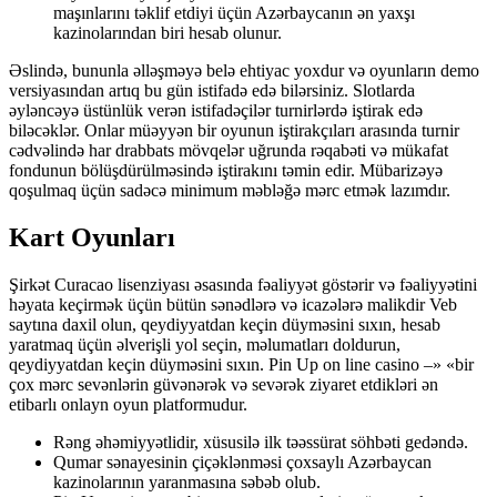
maşınlarını təklif etdiyi üçün Azərbaycanın ən yaxşı
kazinolarından biri hesab olunur.
Əslində, bununla əlləşməyə belə ehtiyac yoxdur və oyunların demo
versiyasından artıq bu gün istifadə edə bilərsiniz. Slotlarda
əyləncəyə üstünlük verən istifadəçilər turnirlərdə iştirak edə
biləcəklər. Onlar müəyyən bir oyunun iştirakçıları arasında turnir
cədvəlində har drabbats mövqelər uğrunda rəqabəti və mükafat
fondunun bölüşdürülməsində iştirakını təmin edir. Mübarizəyə
qoşulmaq üçün sadəcə minimum məbləğə mərc etmək lazımdır.
Kart Oyunları
Şirkət Curacao lisenziyası əsasında fəaliyyət göstərir və fəaliyyətini
həyata keçirmək üçün bütün sənədlərə və icazələrə malikdir Veb
saytına daxil olun, qeydiyyatdan keçin düyməsini sıxın, hesab
yaratmaq üçün əlverişli yol seçin, məlumatları doldurun,
qeydiyyatdan keçin düyməsini sıxın. Pin Up on line casino –» «bir
çox mərc sevənlərin güvənərək və sevərək ziyaret etdikləri ən
etibarlı onlayn oyun platformudur.
Rəng əhəmiyyətlidir, xüsusilə ilk təəssürat söhbəti gedəndə.
Qumar sənayesinin çiçəklənməsi çoxsaylı Azərbaycan
kazinolarının yaranmasına səbəb olub.