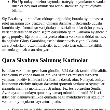
Pin-Up onlayn kazino saytında strategiya oyunlarını sevənlər
rulet və hoy kart oyunlarını seçib istədikləri oyunu oynaya
bilərlər.
Sig Bo-da oyun raundları olduqca orijinaldır, burada oyun masası
rulet masasına çox bənzəyir. Onların itirilməsi nəticəsində uduşlu
kombinasiya formalaşır və iştirakçı ən sərfəli mərclər üçün çoxsaylı
variantlar arasından çətin seçim qarşısında qalır. Kartlarla əyləncənin
geniş populyarlığı onların hər yerdə olması və uzun müddət mənşəyi
ilə bağlıdır. Glory Gambling establishment veb-saytını ilk dəfə
ziyarət edərkən, bəzən müştərilər üçün belə təsir edici müxtəliflik
arasında getmək asan olmayacaq.
Qara Siyahıya Salınmış Kazinolar
İstənilən vaxt, həm gecə həm gündüz, 7/24 dəstək təmin edilməlidir.
Problemin vaxtında həlli ilə birlikdə şəffaf və müştəri mərkəzli
yanaşma pozitiv istifadəçi təcrübəsinə dəstək olur. Nəhayət, onlayn
kazinonun effektiv müştəri dəstəyini qoruyub saxlaması oyunçular
arasında inam və məmnuniyyəti artırır. Tez-tez Soruşulan Suallar
Azərbaycanda onlayn qumar oynamaq mümkündürmü? 2011-ci
ildən bəri qanunvericilikdə qumarla bağlı məhdudiyyətlər azaldılır
və hər il oyunçuların sayı artmaqdadır.
Sadəcə bizim halda, süfrənin nemətlərindən zövq almaq üçün