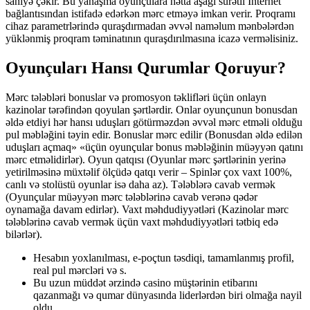
saniyə çəkir. Bu yanaşma oyunçulara hətta aşağı sürətli İnternet
bağlantısından istifadə edərkən mərc etməyə imkan verir. Proqramı
cihaz parametrlərində quraşdırmadan əvvəl naməlum mənbələrdən
yüklənmiş proqram təminatının quraşdırılmasına icazə verməlisiniz.
Oyunçuları Hansı Qurumlar Qoruyur?
Mərc tələbləri bonuslar və promosyon təklifləri üçün onlayn
kazinolar tərəfindən qoyulan şərtlərdir. Onlar oyunçunun bonusdan
əldə etdiyi hər hansı uduşları götürməzdən əvvəl mərc etməli olduğu
pul məbləğini təyin edir. Bonuslar mərc edilir (Bonusdan əldə edilən
uduşları açmaq» «üçün oyunçular bonus məbləğinin müəyyən qatını
mərc etməlidirlər). Oyun qatqısı (Oyunlar mərc şərtlərinin yerinə
yetirilməsinə müxtəlif ölçüdə qatqı verir – Spinlər çox vaxt 100%,
canlı və stolüstü oyunlar isə daha az). Tələblərə cavab vermək
(Oyunçular müəyyən mərc tələblərinə cavab verənə qədər
oynamağa davam edirlər). Vaxt məhdudiyyətləri (Kazinolar mərc
tələblərinə cavab vermək üçün vaxt məhdudiyyətləri tətbiq edə
bilərlər).
Hesabın yoxlanılması, e-poçtun təsdiqi, tamamlanmış profil,
real pul mərcləri və s.
Bu uzun müddət ərzində casino müştərinin etibarını
qazanmağı və qumar dünyasında liderlərdən biri olmağa nayil
oldu.