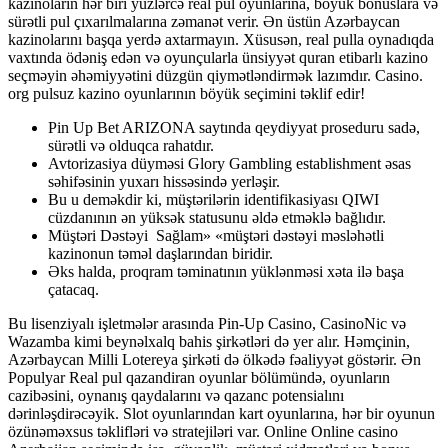
kazinoların hər biri yüzlərcə real pul oyunlarına, böyük bonuslara və
sürətli pul çıxarılmalarına zəmanət verir. Ən üstün Azərbaycan
kazinolarını başqa yerdə axtarmayın. Xüsusən, real pulla oynadıqda
vaxtında ödəniş edən və oyunçularla ünsiyyət quran etibarlı kazino
seçməyin əhəmiyyətini düzgün qiymətləndirmək lazımdır. Casino.
org pulsuz kazino oyunlarının böyük seçimini təklif edir!
Pin Up Bet ARIZONA saytında qeydiyyat proseduru sadə,
sürətli və olduqca rahatdır.
Avtorizasiya düyməsi Glory Gambling establishment əsas
səhifəsinin yuxarı hissəsində yerləşir.
Bu u deməkdir ki, müştərilərin identifikasiyası QIWI
cüzdanının ən yüksək statusunu əldə etməklə bağlıdır.
Müştəri Dəstəyi Sağlam» «müştəri dəstəyi məsləhətli
kazinonun təməl daşlarından biridir.
Əks halda, proqram təminatının yüklənməsi xəta ilə başa
çatacaq.
Bu lisenziyalı işletmələr arasında Pin-Up Casino, CasinoNic və
Wazamba kimi beynəlxalq bahis şirkətləri də yer alır. Həmçinin,
Azərbaycan Milli Lotereya şirkəti də ölkədə fəaliyyət göstərir. Ən
Populyar Real pul qazandiran oyunlar bölümündə, oyunların
cazibəsini, oynanış qaydalarını və qazanc potensialını
dərinləşdirəcəyik. Slot oyunlarından kart oyunlarına, hər bir oyunun
özünəməxsus təklifləri və stratejiləri var. Online Online casino