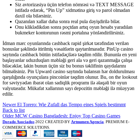
Siz avtorizasiya üçün telefon nömrəsi və TEXT MESSAGE
istifadə edərək, “Pin Up” xidmətinə giriş və parol olmadan
daxil ola bilərsiniz.
Qazanılan xallar daha sonra real pula dəyişdirilə bilər.
Onu kliklədikdən sonra poçtdan artıq oyun hesabı yaradılan
bukmeker kontorunun rəsmi portalına yönləndirilirsiniz.
İdman mərc oyunlarında cashback rapid şirkət tərəfindən verilən
bonuslar şəklində itirilmiş vəsaitlərin qaytarılmasıdır. PinUp casino
saytında cashback bütün istifadəçilərə təqdim rdilir. Bununla en yeni
başlayanlar uduzduqları məbləği geri ala və geri qazanmağa çalışa
biləcəklər, lakin bunun üçün siz bu bonus təklifinin qaydalarını
bilməlisiniz. Pin Upward casino saytında balansın hər doldurulması
qarşılığında oyunçulara pincoinlər təqdim olunur. Bu, on the lookout
for səviyyədən ibarət olan sadiqlik proqramı ilə əlaqəli bir oyun
valyutasıdır. Mükafat xallarının sayı depozitin məbləği ilə müəyyən
edilir.
Newer
El Torero: Wie Zufall das Tempo eines Spiels bestimmt
Back to list
Older
MCW Casino Bangladesh: Enjoy Top Casino Games
Dorado Asociados
2022 CREATED BY
Artnumen Agencia
. PREMIUM E-
COMMERCE SOLUTIONS.