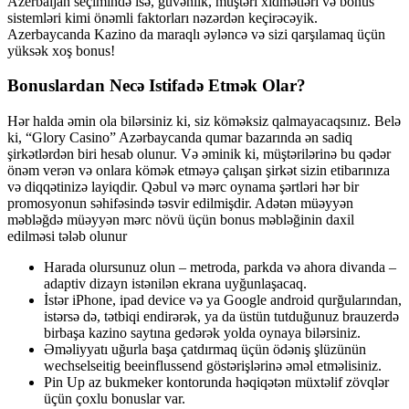
Azerbaijan seçimində isə, güvənlik, müştəri xidmətləri və bonus
sistemləri kimi önəmli faktorları nəzərdən keçirəcəyik.
Azerbaycanda Kazino da maraqlı əyləncə və sizi qarşılamaq üçün
yüksək xoş bonus!
Bonuslardan Necə Istifadə Etmək Olar?
Hər halda əmin ola bilərsiniz ki, siz köməksiz qalmayacaqsınız. Belə
ki, “Glory Casino” Azərbaycanda qumar bazarında ən sadiq
şirkətlərdən biri hesab olunur. Və əminik ki, müştərilərinə bu qədər
önəm verən və onlara kömək etməyə çalışan şirkət sizin etibarınıza
və diqqətinizə layiqdir. Qəbul və mərc oynama şərtləri hər bir
promosyonun səhifəsində təsvir edilmişdir. Adətən müəyyən
məbləğdə müəyyən mərc növü üçün bonus məbləğinin daxil
edilməsi tələb olunur
Harada olursunuz olun – metroda, parkda və ahora divanda –
adaptiv dizayn istənilən ekrana uyğunlaşacaq.
İstər iPhone, ipad device və ya Google android qurğularından,
istərsə də, tətbiqi endirərək, ya da üstün tutduğunuz brauzerdə
birbaşa kazino saytına gedərək yolda oynaya bilərsiniz.
Əməliyyatı uğurla başa çatdırmaq üçün ödəniş şlüzünün
wechselseitig beeinflussend göstərişlərinə əməl etməlisiniz.
Pin Up az bukmeker kontorunda həqiqətən müxtəlif zövqlər
üçün çoxlu bonuslar var.