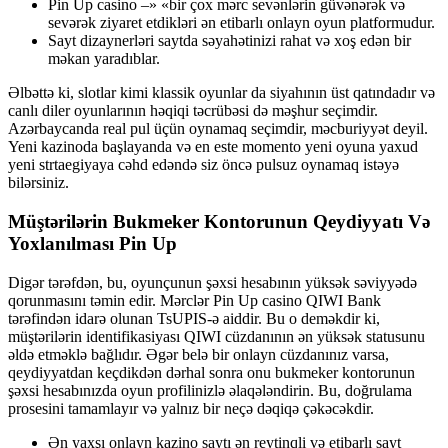
Pin Up casino –» «bir çox mərc sevənlərin güvənərək və
sevərək ziyaret etdikləri ən etibarlı onlayn oyun platformudur.
Sayt dizaynerləri saytda səyahətinizi rahat və xoş edən bir
məkan yaradıblar.
Əlbəttə ki, slotlar kimi klassik oyunlar da siyahının üst qatındadır və
canlı diler oyunlarının həqiqi təcrübəsi də məşhur seçimdir.
Azərbaycanda real pul üçün oynamaq seçimdir, məcburiyyət deyil.
Yeni kazinoda başlayanda və en este momento yeni oyuna yaxud
yeni strtaegiyaya cəhd edəndə siz öncə pulsuz oynamaq istəyə
bilərsiniz.
Müştərilərin Bukmeker Kontorunun Qeydiyyatı Və
Yoxlanılması Pin Up
Digər tərəfdən, bu, oyunçunun şəxsi hesabının yüksək səviyyədə
qorunmasını təmin edir. Mərclər Pin Up casino QIWI Bank
tərəfindən idarə olunan TsUPIS-ə aiddir. Bu o deməkdir ki,
müştərilərin identifikasiyası QIWI cüzdanının ən yüksək statusunu
əldə etməklə bağlıdır. Əgər belə bir onlayn cüzdanınız varsa,
qeydiyyatdan keçdikdən dərhal sonra onu bukmeker kontorunun
şəxsi hesabınızda oyun profilinizlə əlaqələndirin. Bu, doğrulama
prosesini tamamlayır və yalnız bir neçə dəqiqə çəkəcəkdir.
Ən yaxşı onlayn kazino saytı ən reytinqli və etibarlı sayt