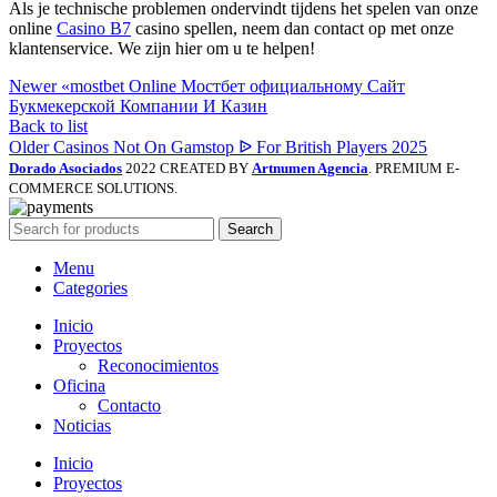
Als je technische problemen ondervindt tijdens het spelen van onze
online
Casino B7
casino spellen, neem dan contact op met onze
klantenservice. We zijn hier om u te helpen!
Newer
«mostbet Online Мостбет официальному Сайт
Букмекерской Компании И Казин
Back to list
Older
Casinos Not On Gamstop ᐉ For British Players 2025
Dorado Asociados
2022 CREATED BY
Artnumen Agencia
. PREMIUM E-
COMMERCE SOLUTIONS.
Search
Menu
Categories
Inicio
Proyectos
Reconocimientos
Oficina
Contacto
Noticias
Inicio
Proyectos