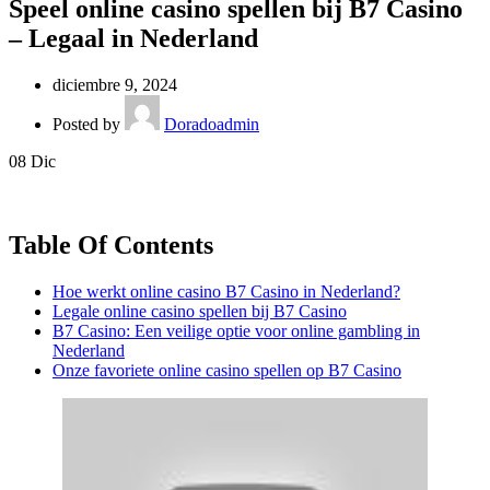
Speel online casino spellen bij B7 Casino
– Legaal in Nederland
diciembre 9, 2024
Posted by
Doradoadmin
08
Dic
Table Of Contents
Hoe werkt online casino B7 Casino in Nederland?
Legale online casino spellen bij B7 Casino
B7 Casino: Een veilige optie voor online gambling in
Nederland
Onze favoriete online casino spellen op B7 Casino