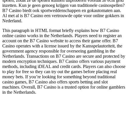
spelen, zodat ze de spellen kunnen uitproberen voordat ze echt geld
inzetten. Kun je geen genoeg krijgen van traditionele casinospellen?
B7 Casino biedt ook sportweddenschappen en gokautomaten aan.
Al met al is B7 Casino een vertrouwde optie voor online gokkers in
Nederland.
This paragraph in HTML format briefly explains how B7 Casino
online casino works in the Netherlands. Players need to register an
account on the B7 Casino website to access their game offer. B7
Casino operates with a license issued by the Kansspelautoriteit, the
government agency responsible for overseeing gambling in the
Netherlands. Transactions on B7 Casino are secure and protected by
modern encryption techniques. B7 Casino offers various payment
methods, including iDEAL and credit cards. Players can also choose
to play for free so they can try out the games before placing real
money bets. If you’re looking for something beyond traditional
casino games, B7 Casino also offers sports betting and slot
machines. Overall, B7 Casino is a trusted option for online gamblers
in the Netherlands.