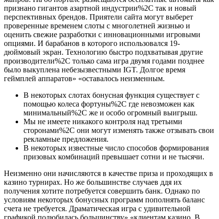
признано гигантов азартной индустрии%2C так и новый
перспективных брендов. Приятели сайта могут выберет
проверенные временем слоты с многолетней жизнью и
оценить свежие разработки с инновационными игровыми
опциями. И барабанов в которого использовался 19-
дюймовый экран. Технологию быстро подхватывая другие
производители%2C только сама игра двумя годами позднее
было выкуплена небезызвестными IGT. Долгое время
геймплей аппаратов» «оставалось неизменным.
В некоторых слотах бонусная функция существует с
помощью колеса фортуны%2C где невозможен как
минимальный%2C же и особо огромный выигрыш.
Мы не имеете никакого контроля над третьими
сторонами%2C они могут изменять также отзывать свои
рекламные предложения.
В некоторых известные число способов формирования
призовых комбинаций превышает сотни и не тысячи.
Неизменно они начисляются в качестве приза и проходящих в
казино турнирах. Но же большинстве случаев ддя их
получения хотите потребуется совершить банк. Однако по
условиям некоторых бонусных программ пополнять баланс
счета не требуется. Драматическая игра с удивительной
графикой полюбилась большинству» «клиентам казино. В