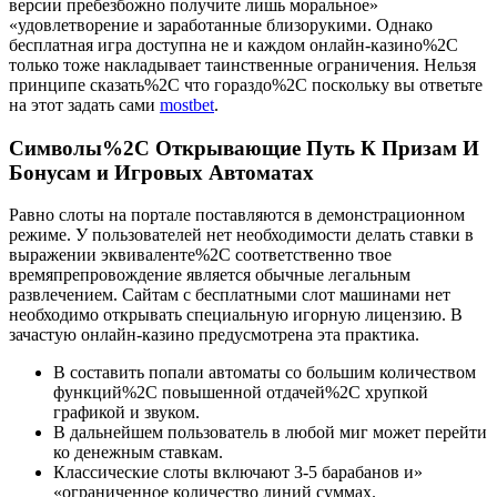
версии пребезбожно получите лишь моральное»
«удовлетворение и заработанные близорукими. Однако
бесплатная игра доступна не и каждом онлайн-казино%2C
только тоже накладывает таинственные ограничения. Нельзя
принципе сказать%2C что гораздо%2C поскольку вы ответьте
на этот задать сами
mostbet
.
Символы%2C Открывающие Путь К Призам И
Бонусам и Игровых Автоматах
Равно слоты на портале поставляются в демонстрационном
режиме. У пользователей нет необходимости делать ставки в
выражении эквиваленте%2C соответственно твое
времяпрепровождение является обычные легальным
развлечением. Сайтам с бесплатными слот машинами нет
необходимо открывать специальную игорную лицензию. В
зачастую онлайн-казино предусмотрена эта практика.
В составить попали автоматы со большим количеством
функций%2C повышенной отдачей%2C хрупкой
графикой и звуком.
В дальнейшем пользователь в любой миг может перейти
ко денежным ставкам.
Классические слоты включают 3-5 барабанов и»
«ограниченное количество линий суммах.