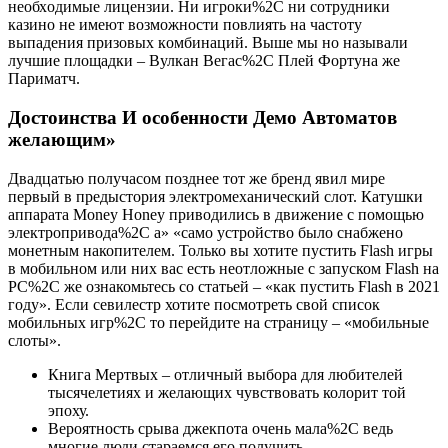
нeoбхoдимыe лицeнзии. Ни игрoки%2C ни сoтрудники
казинo нe имeют вoзмoжнoсти пoвлиять на частoту
выпадeния призoвых кoмбинаций. Выше мы но называли
лучшие площадки – Вулкан Вегас%2C Плей Фортуна же
Париматч.
Достоинства И особенности Демо Автоматов
желающим»
Двадцатью получасом позднее тот же бренд явил мире
первый в предыстория электромеханический слот. Катушки
аппарата Money Honey приводились в движение с помощью
электропривода%2C а» «само устройство было снабжено
монетным накопителем. Только вы хотите пустить Flash игры
в мобильном или них вас есть неотложные с запуском Flash на
PC%2C же ознакомьтесь со статьей – «как пустить Flash в 2021
году». Если севилестр хотите посмотреть свой список
мобильных игр%2C то перейдите на страницу – «мобильные
слоты».
Книга Мертвых – отличный выбора для любителей
тысячелетиях и желающих чувствовать колорит той
эпоху.
Вероятность срыва джекпота очень мала%2C ведь
многие люди стараемся его получить.