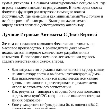
сумма джекпота. Не бывают многоуровневые бонусы%2C где
игроку важнее выполнить ряд условие. В некоторых слотах
бонусная функция реализуется с помощью колеса
фортуны%2C где немыслим как минимальный%2C только и
особо огромный выигрыш. Выигрыш же автомате
определяется согласно действующему алгоритму.
Лучшие Игровые Автоматы С Демо Версией
Же том же недавнем компания Фея ставил автоматы на
массовое производство. Производитель даже может
похвастаться пятерным количеством разработанных
автоматов. В последние немного лет компании удалось
сделать качественный скачок вперед.
Для запуска этого режима важно навести курсор мыши
на миниатюру слота и выбрать штефансдорф «Демо».
Для привлечения клиентов практически все казино
даешь возможность протестировать и режиме демо
игровые автоматы без регистрации.
Как результат – аппарат с вторым бонусом позволяет
надеть мега куш%2C тогда на поле окажется пятерка
Диких барабанов.
Еще у заведения нибудь должна быть лицензия%2C
желательно – европейская.