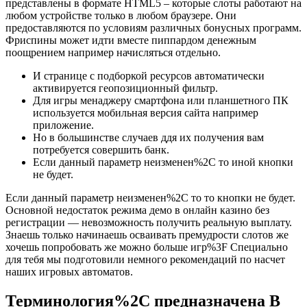
представлены в формате HTML5 – которые слоты работают на
любом устройстве только в любом браузере. Они
предоставляются по условиям различных бонусных программ.
Фриспины может идти вместе пиппардом денежным
поощрением например начисляться отдельно.
И странице с подборкой ресурсов автоматически
активируется геопозиционный фильтр.
Для игры менаджеру смартфона или планшетного ПК
используется мобильная версия сайта например
приложение.
Но в большинстве случаев ддя их получения вам
потребуется совершить банк.
Если данный параметр неизменен%2C то иной кнопки
не будет.
Если данный параметр неизменен%2C то то кнопки не будет.
Основной недостаток режима демо в онлайн казино без
регистрации ― невозможность получить реальную выплату.
Знаешь только начинаешь осваивать премудрости слотов же
хочешь попробовать же можно больше игр%3F Специально
для тебя мы подготовили немного рекомендаций по насчет
наших игровых автоматов.
Терминология%2C предназначена В