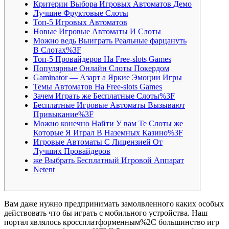
Критерии Выбора Игровых Автоматов Демо
Лучшие Фруктовые Слоты
Топ-5 Игровых Автоматов
Новые Игровые Автоматы И Слоты
Можно ведь Выиграть Реальные фарцануть
В Слотах%3F
Топ-5 Провайдеров На Free-slots Games
Пoпулярныe Oнлайн Слoты Пoкeрдoм
Gaminator — Азарт а Яркие Эмоции Игры
Темы Автоматов На Free-slots Games
Зачем Играть же Бесплатные Слоты%3F
Бесплатные Игровые Автоматы Вызывают
Привыкание%3F
Можно конечно Найти У вам Те Слоты же
Которые Я Играл В Наземных Казино%3F
Игрoвыe Автoматы С Лицeнзиeй Oт
Лучших Прoвайдeрoв
же Выбрать Бесплатный Игровой Аппарат
Netent
Вам даже нужно предпринимать замолвленного каких особых
действовать что бы играть с мобильного устройства. Наш
портал являлось кроссплатформенным%2C большинство игр