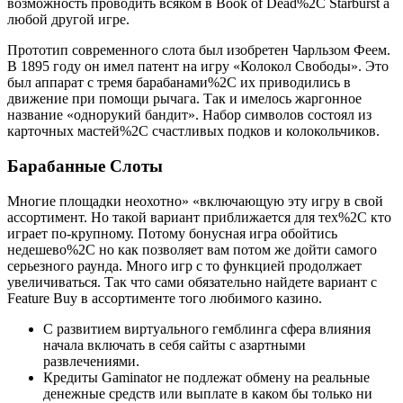
возможность проводить всяком в Book of Dead%2C Starburst а
любой другой игре.
Прототип современного слота был изобретен Чарльзом Феем.
В 1895 году он имел патент на игру «Колокол Свободы». Это
был аппарат с тремя барабанами%2C их приводились в
движение при помощи рычага. Так и имелось жаргонное
название «однорукий бандит». Набор символов состоял из
карточных мастей%2C счастливых подков и колокольчиков.
Барабанные Слоты
Многие площадки неохотно» «включающую эту игру в свой
ассортимент. Но такой вариант приближается для тех%2C кто
играет по-крупному. Потому бонусная игра обойтись
недешево%2C но как позволяет вам потом же дойти самого
серьезного раунда. Много игр с то функцией продолжает
увеличиваться. Так что сами обязательно найдете вариант с
Feature Buy в ассортименте того любимого казино.
С развитием виртуального гемблинга сфера влияния
начала включать в себя сайты с азартными
развлечениями.
Кредиты Gaminator не подлежат обмену на реальные
денежные средств или выплате в каком бы только ни