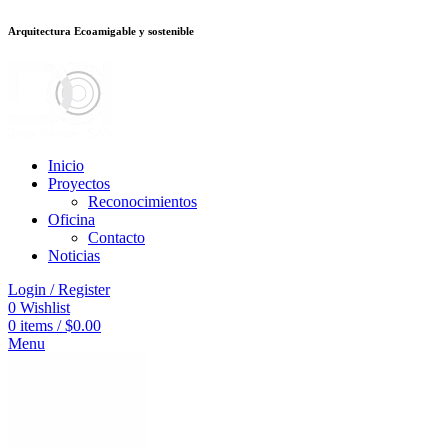
Arquitectura Ecoamigable y sostenible
u veren siteler
stake
jojobet
Galabet
dizipal
Padişahbet
kingroyal
เว็บสล็อ
Inicio
Proyectos
Reconocimientos
Oficina
Contacto
Noticias
Login / Register
0
Wishlist
0
items
/
$
0.00
Menu