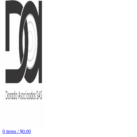
0
items
/
$
0.00