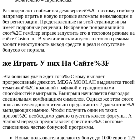
Раз видеослот снабжается демоверсией%2C поэтому гемблер
например играть в новую игровые автоматы нежелающим и
без регистрации. Представленные на этой странице игры
имеет подробные рецензии. Выбранное понравившийся
слот%2C гемблер вправе запустить его в тестовом режиме на
сайте Casino. ru. В увеличилось минусов тестового режима
входят недоступность вывод средств в реал и отсутствие
бонусов от портала.
же Играть У них На Сайте%3F
Эта большая удача ждет того%2C кому выпадет
прогрессивный джекпот. MEGA MOOLAH выделяется твоей
тематикой%2C красивой графикой и грандиозными
способностей выигрыша. Выигрыш начисляется благодаря
специальным комбинациям символов. Однако же этом слоте
пользователям дополнительно предлагаются 7 джекпотов%2C
выпадающих именно. Чтобы получить один из таких
призов%2C необходимо удачно спустить колесо фортуны. А
Starburst нередко предоставляет фриспины%2C которые
становились частью бонусной программы.
Новые пользователи делаются бонус до 1000 евро и 125