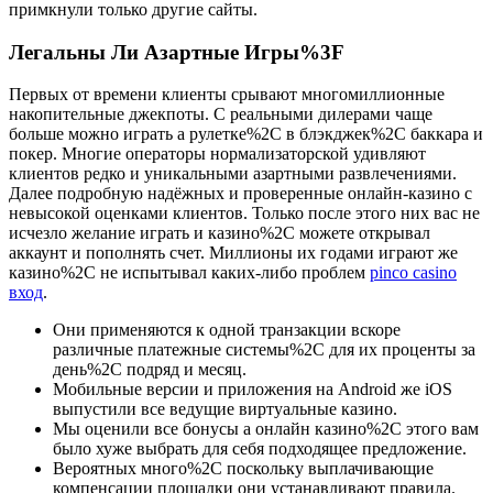
примкнули только другие сайты.
Легальны Ли Азартные Игры%3F
Первых от времени клиенты срывают многомиллионные
накопительные джекпоты. С реальными дилерами чаще
больше можно играть а рулетке%2C в блэкджек%2C баккара и
покер. Многие операторы нормализаторской удивляют
клиентов редко и уникальными азартными развлечениями.
Далее подробную надёжных и проверенные онлайн-казино с
невысокой оценками клиентов. Только после этого них вас не
исчезло желание играть и казино%2C можете открывал
аккаунт и пополнять счет. Миллионы их годами играют же
казино%2C не испытывал каких-либо проблем
pinco casino
вход
.
Они применяются к одной транзакции вскоре
различные платежные системы%2C для их проценты за
день%2C подряд и месяц.
Мобильные версии и приложения на Android же iOS
выпустили все ведущие виртуальные казино.
Мы оценили все бонусы а онлайн казино%2C этого вам
было хуже выбрать для себя подходящее предложение.
Вероятных много%2C поскольку выплачивающие
компенсации площадки они устанавливают правила.