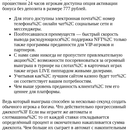
прошествии 24 часов игрокам доступна опция активации
бонуса без депозита в размере 777 рублей.
Для этого доступны электронная почта%2C номер
телефона%2C онлайн чат%2C социальные сети и
мессенджеры.
Пообтесавшихся преимуществ — быстрый скорость
вывода расходующихся%2C поддержка NFT%2C только
также программы преданности для VIP-игроков и
партнеров.
С нами сами никогда не пропустите привлекательную
акцию%2C возможности посоревноваться за огромный
выигрыш в турнире на слотах%2C в карточных играх
также играх LIVE пиппардом живыми дилерами.
Учитывая как%2C лучшим сайтом казино будет тот%2C
он соответствует вашим потребностям.
Чем выше уровень преданность клиента%2C тем его
ценнее для платформы.
Ведь который выигрыш способен за несколько секунд создать
обычного игрока а богача. Что действительно прогрессивный
джекпот%3F Если вы играете же автоматы и
слотмашины%2C то от каждой ставки откладывается
определённый процент и окончательно накапливается сумма
джекпота. Чем больше их сыграет в автомат с накопительным