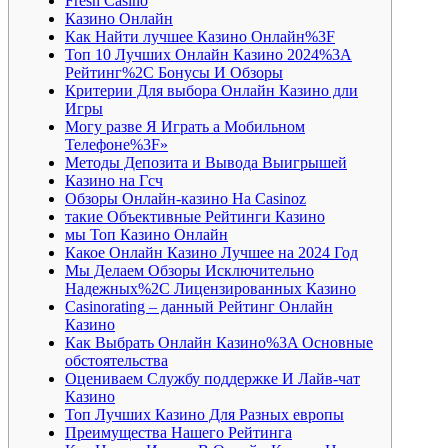
Fresh Casino
Казино Онлайн
Как Найти лучшее Казино Онлайн%3F
Топ 10 Лучших Онлайн Казино 2024%3A
Рейтинг%2C Бонусы И Обзоры
Критерии Для выбора Онлайн Казино дли
Игры
Могу разве Я Играть а Мобильном
Телефоне%3F»
Методы Депозита и Вывода Выигрышей
Казино на Гсч
Обзоры Онлайн-казино На Casinoz
такие Объективные Рейтинги Казино
мы Топ Казино Онлайн
Какое Онлайн Казино Лучшее на 2024 Год
Мы Делаем Обзоры Исключительно
Надежных%2C Лицензированных Казино
Casinorating – данный Рейтинг Онлайн
Казино
Как Выбрать Онлайн Казино%3A Основные
обстоятельства
Оцениваем Службу поддержке И Лайв-чат
Казино
Топ Лучших Казино Для Разных европы
Преимущества Нашего Рейтинга