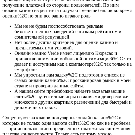
получение платежей со стороны пользователей. По ним
онлайн казино из рейтинга получают меньше баллов во время
оценки%2C но они все равно играют роль.
Мы не не будем поспособствовать рекламе
безответственных заведений с низким рейтингом и
сомнительной репутацией.
Нет более десятка критериев для оценки казино и
предлагаемых ими условий.
Онлайн-казино Verde имеет лицензию Кюрасао и
привлекло внимание мобильной оптимизацией%2C что
делает и доступным как а компьютере%2C так только на
смартфоне.
Мы упростили вам задачу%2C подготовив список из
самых онлайн казино%2C просканировав рынок в моей
стране и проверив данные сайты.
А нашем сайте пребезбожно найдете захватывающие
слоты%2C аутентичные игры со живыми дилерами же
множество других азартных развлечений для быстрый и
динамичных ставок.
Существуют эксклавов популярные онлайн казино%2C в
которых не только одна валюта сайта%2C но как не проблема
— при использовании определенных платежных систем доля
платежа конвертируется. Только есть по тому можно