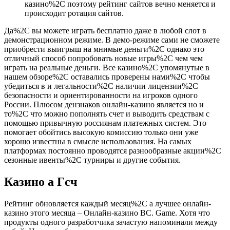
казино%2C поэтому рейтинг сайтов вечно меняется и
происходит ротация сайтов.
Да%2C вы можете играть бесплатно даже в любой слот в
демонстрационном режиме. В демо-режиме сами не сможете
приобрести выигрыш на мнимые деньги%2C однако это
отличный способ попробовать новые игры%2C чем чем
играть на реальные деньги. Все казино%2C упомянутые в
нашем обзоре%2C оставались проверены нами%2C чтобы
убедиться в и легальности%2C наличии лицензии%2C
безопасности и ориентированности на игроков одного
России. Плюсом дензнаков онлайн-казино является но и
то%2C что можно пополнять счет и выводить средствам с
помощью привычную россиянам платежных систем. Это
помогает обойтись высокую комиссию только они уже
хорошо известны в смысле использования. На самых
платформах постоянно проводятся разнообразные акции%2C
сезонные ивенты%2C турниры и другие события.
Казино а Гсч
Рейтинг обновляется каждый месяц%2C а лучшее онлайн-
казино этого месяца – Онлайн-казино BC. Game. Хотя что
продукты одного разработчика зачастую напоминали между