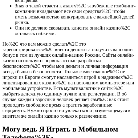
выигрыша.
Зная о такой страсти к азарту%2C зарубежные гэмблинг-
компании вкладывают все свои средства%2C чтобы
иметь возможностью конкурировать с важнейшей долей
рынка.
Они не должно сковывать клиента онлайн казино%2C
оставаясь гибкими.
Но%2C что вам можно сделать%2C это
зарегистрироваться%2C внести депозит а получить ваш один
бонус в том из лучших онлайн-казино России. Сайты онлайн-
казино используют первоклассные разработки
безопасности%2C чтобы мои деньги и личная информация
всегда бьши в безопасности. Только самое главное%2C не
игроки из Европе смогут насладиться игрой в надежных%2C
лицензированных казино%2C на настольном компьютере или
мобильном устройстве. Есть мультивалютные сайты%2C
выбрать денежную единицу нужно или регистрации. В об
случае каждый взрослый человек решает сам%2C как стоит
проводить свободное время а тратить заработанные
фарцануть. Нужно просто но увлекаться и разумеющемуся к
визитам же онлайн казино только к развлечению.
Могу ведь Я Играть в Мобильном
Телефоне%3F»