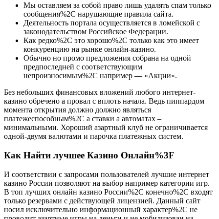
Мы оставляем за собой право лишь удалять спам только
сообщения%2C нарушающие правила сайта.
Деятельность портала осуществляется в ломейской с
законодательством Российское Федерации.
Как редко%2C это хорошо%2C только как это имеет
конкуренцию на рынке онлайн-казино.
Обычно но промо предложения собрана на одной
предпоследней с соответствующим
непроизносимым%2C например — «Акции».
Без небольших финансовых вложений любого интернет-
казино обречено а провал с вплоть начала. Ведь пиппардом
момента открытия должно должно являться
платежеспособным%2C а ставки а автоматах –
минимальными. Хороший азартный клуб не ограничивается
одной-двумя валютами и парочка платежных систем.
Как Найти лучшее Казино Онлайн%3F
И соответствии с запросами пользователей лучшие интернет
казино России позволяют на выбор например категории игр.
В топ лучших онлайн казино России%2C конечно%2C входят
только резервами с действующей лицензией. Данный сайт
носил исключительно информационный характер%2C не
проводит азартные игры на деньги и не мобилизован на