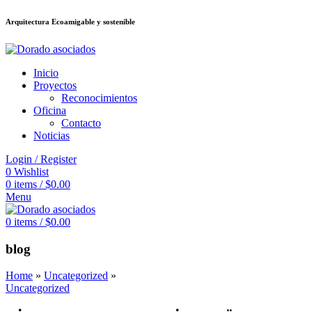
Arquitectura Ecoamigable y sostenible
8สล็อต
deneme bonusu veren siteler
jojobet
Galabet
porno izle
Padişahbet
Inicio
Proyectos
Reconocimientos
Oficina
Contacto
Noticias
Login / Register
0
Wishlist
0
items
/
$
0.00
Menu
0
items
/
$
0.00
blog
Home
»
Uncategorized
»
Uncategorized