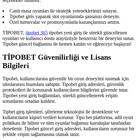
seçenekler bulunur:
Canlı masa oyunları ile stratejik yeteneklerinizi sınayın.
Tipobet giris yaparak slot oyunlarında şansınızı deneyin.
Özel turnuvalar ve promosyonlarla kazançlarınızı artırın.
TİPOBET,
tipobet 365
tipobet yeni giriş ile sürekli güncellenen
oyunları ve kullanıcı dostu arayüzüyle benzersiz bir deneyim sunar.
Tipobet güncel bağlantısı ile hemen katılın ve eğlenceye başlayın!
TİPOBET Güvenilirliği ve Lisans
Bilgileri
Tipobet, kullanıcılarına güvenilir bir oyun deneyimi sunmak için
uluslararası lisanslara sahiptir. Tipobet giriş adresleri, güvenlik
protokolleri ile korunarak kullanıcıların bilgilerini güvende tutar.
Tipobet yeni giriş bağlantıları, sürekli güncellenerek erişim
sorunlarını ortadan kaldırır.
Tipbet giriş işlemleri, şifreleme teknolojisi ile desteklenir ve
kullanıcıların kişisel verileri korunur. Tipo bet platformu, adil oyun
politikası ile bilinir ve tüm oyunlar bağımsız kuruluşlar tarafından
denetlenir. Tipobet güncel giriş adresleri, kullanıcıların sorunsuz bir
şekilde erişim sağlamasına olanak tanır.