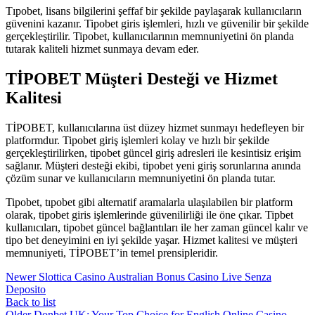
Tıpobet, lisans bilgilerini şeffaf bir şekilde paylaşarak kullanıcıların
güvenini kazanır. Tipobet giris işlemleri, hızlı ve güvenilir bir şekilde
gerçekleştirilir. Tipobet, kullanıcılarının memnuniyetini ön planda
tutarak kaliteli hizmet sunmaya devam eder.
TİPOBET Müşteri Desteği ve Hizmet
Kalitesi
TİPOBET, kullanıcılarına üst düzey hizmet sunmayı hedefleyen bir
platformdur. Tipobet giriş işlemleri kolay ve hızlı bir şekilde
gerçekleştirilirken, tipobet güncel giriş adresleri ile kesintisiz erişim
sağlanır. Müşteri desteği ekibi, tipobet yeni giriş sorunlarına anında
çözüm sunar ve kullanıcıların memnuniyetini ön planda tutar.
Tipobet, tıpobet gibi alternatif aramalarla ulaşılabilen bir platform
olarak, tipobet giris işlemlerinde güvenilirliği ile öne çıkar. Tipbet
kullanıcıları, tipobet güncel bağlantıları ile her zaman güncel kalır ve
tipo bet deneyimini en iyi şekilde yaşar. Hizmet kalitesi ve müşteri
memnuniyeti, TİPOBET’in temel prensipleridir.
Newer
Slottica Casino Australian Bonus Casino Live Senza
Deposito
Back to list
Older
Donbet UK: Your Top Choice for English Online Casino