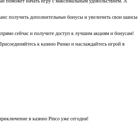
рый поможет начать игру с максимальным удовольствием. А
 шанс получить дополнительные бонусы и увеличить свои шансы
 прямо сейчас и получите доступ к лучшим акциям и бонусам!
Присоединяйтесь к казино Pинко и наслаждайтесь игрой в
риключение в казино Pinco уже сегодня!