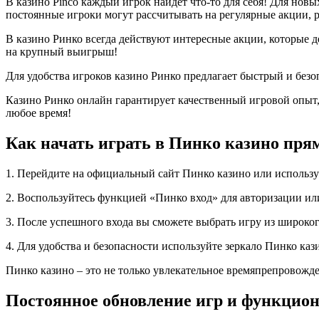
В казино Pinco каждый игрок найдет что-то для себя! Для но
постоянные игроки могут рассчитывать на регулярные акции,
В казино Pинко всегда действуют интересные акции, которые 
на крупный выигрыш!
Для удобства игроков казино Pинко предлагает быстрый и безо
Казино Pинко онлайн гарантирует качественный игровой опыт,
любое время!
Как начать играть в Пинко казино пря
1. Перейдите на официальный сайт Пинко казино или используй
2. Воспользуйтесь функцией «Пинко вход» для авторизации или
3. После успешного входа вы сможете выбрать игру из широког
4. Для удобства и безопасности используйте зеркало Пинко кази
Пинко казино – это не только увлекательное времяпрепровожд
Постоянное обновление игр и функцио