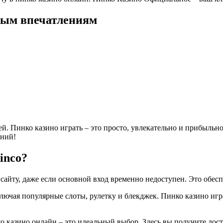
мым впечатлениям
. Пинко казино играть – это просто, увлекательно и прибыльно.
ений!
inco?
к сайту, даже если основной вход временно недоступен. Это обе
лючая популярные слоты, рулетку и блекджек. Пинко казино игра
ко казино онлайн – это идеальный выбор. Здесь вы получите до