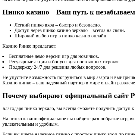
Пинко казино – Ваш путь к незабывае
Легкий пинко вход – быстро и безопасно.
Доступ через пинко казино зеркало – всегда на связи.
Широкий выбор игр в пинко казино онлайн.
Казино Pинко предлагает:
Бесплатные демо-версии игр для новичков.
Регулярные акции и бонусы для постоянных игроков.
Поддержку 24/7 для решения любых вопросов.
Не упустите возможность погрузиться в мир азарта и выигрышей
Казино пинко – ваш надежный партнер в мире онлайн развлеч
Почему выбирают официальный сайт P
Благодаря пинко зеркало, вы всегда сможете получить доступ 
На пинко казино официальное вы найдете разнообразие игр, вк
увлекательным и удобным.
Если вы ищете надежное казино с простым пинко вход, то пин