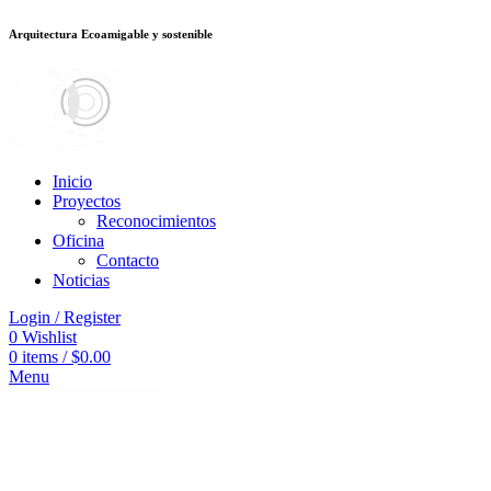
Arquitectura Ecoamigable y sostenible
eneme bonusu veren siteler
jojobet
Galabet
dizipal
Padişahbet
kingroyal
เว
Inicio
Proyectos
Reconocimientos
Oficina
Contacto
Noticias
Login / Register
0
Wishlist
0
items
/
$
0.00
Menu