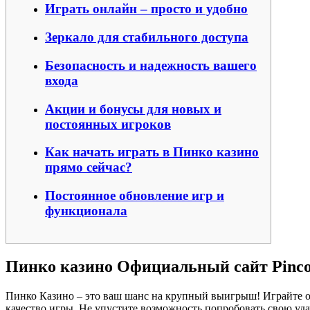
Играть онлайн – просто и удобно
Зеркало для стабильного доступа
Безопасность и надежность вашего
входа
Акции и бонусы для новых и
постоянных игроков
Как начать играть в Пинко казино
прямо сейчас?
Постоянное обновление игр и
функционала
Пинко казино Официальный сайт Pinco 
Пинко Казино – это ваш шанс на крупный выигрыш! Играйте он
качество игры. Не упустите возможность попробовать свою уд