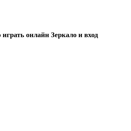
играть онлайн Зеркало и вход