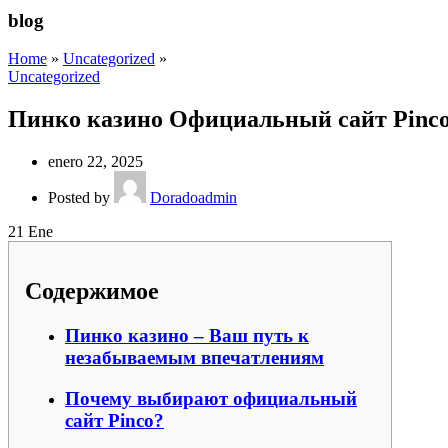
blog
Home
»
Uncategorized
»
Uncategorized
Пинко казино Официальный сайт Pinco 
enero 22, 2025
Posted by
Doradoadmin
21
Ene
Содержимое
Пинко казино – Ваш путь к
незабываемым впечатлениям
Почему выбирают официальный
сайт Pinco?