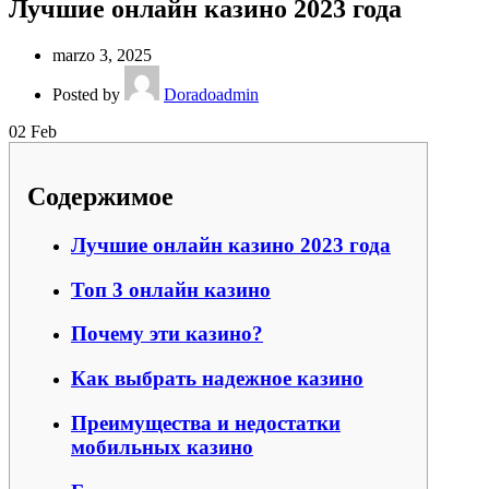
Лучшие онлайн казино 2023 года
marzo 3, 2025
Posted by
Doradoadmin
02
Feb
Содержимое
Лучшие онлайн казино 2023 года
Топ 3 онлайн казино
Почему эти казино?
Как выбрать надежное казино
Преимущества и недостатки
мобильных казино