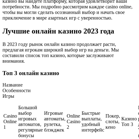
казино вы найдете платформу, которая удовлетворит ваши
потребности. Мы подробно рассмотрим каждое casino online,
чтобы вы могли сделать осознанный выбор и начать свое
приключение в мире азартных игр с уверенностью.
Лучшие онлайн казино 2023 года
В 2023 году рынок онлайн казино продолжает расти,
предлагая игрокам широкий выбор игр на деньги. Мы
составили список топ казино, которые заслуживают
внимания.
Топ 3 онлайн казино
Название
Особенности
Игры
Большой
выбор
Игровые
Быстрые
Casino
Online
Покер,
игровых
автоматы,
выплаты,
Казино
Online
Casino
слоты,
автоматов,
рулетка,
удобный
Топ 3
1
2
кено
регулярные
блэкджек
интерфейс
бонусы