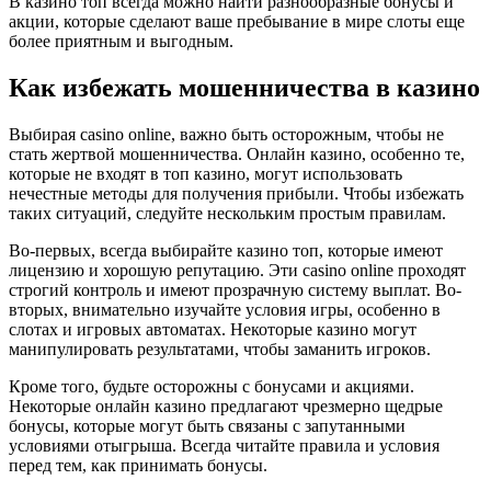
В казино топ всегда можно найти разнообразные бонусы и
акции, которые сделают ваше пребывание в мире слоты еще
более приятным и выгодным.
Как избежать мошенничества в казино
Выбирая casino online, важно быть осторожным, чтобы не
стать жертвой мошенничества. Онлайн казино, особенно те,
которые не входят в топ казино, могут использовать
нечестные методы для получения прибыли. Чтобы избежать
таких ситуаций, следуйте нескольким простым правилам.
Во-первых, всегда выбирайте казино топ, которые имеют
лицензию и хорошую репутацию. Эти casino online проходят
строгий контроль и имеют прозрачную систему выплат. Во-
вторых, внимательно изучайте условия игры, особенно в
слотах и игровых автоматах. Некоторые казино могут
манипулировать результатами, чтобы заманить игроков.
Кроме того, будьте осторожны с бонусами и акциями.
Некоторые онлайн казино предлагают чрезмерно щедрые
бонусы, которые могут быть связаны с запутанными
условиями отыгрыша. Всегда читайте правила и условия
перед тем, как принимать бонусы.