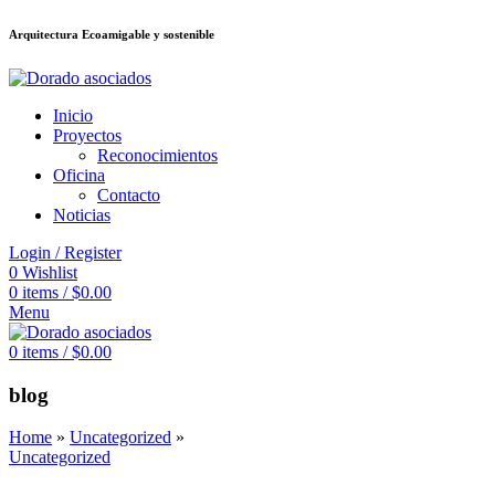
Arquitectura Ecoamigable y sostenible
me bonusu veren siteler
jojobet
Galabet
taraftarium24
Padişahbet
kingroya
Inicio
Proyectos
Reconocimientos
Oficina
Contacto
Noticias
Login / Register
0
Wishlist
0
items
/
$
0.00
Menu
0
items
/
$
0.00
blog
Home
»
Uncategorized
»
Uncategorized