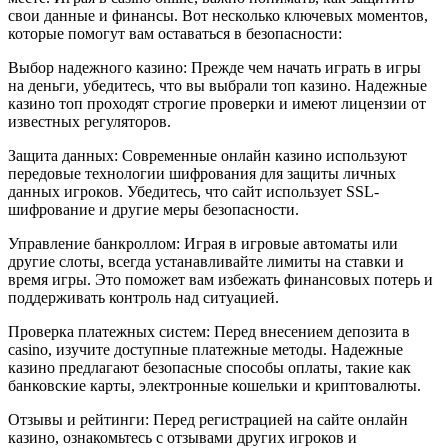
свои данные и финансы. Вот несколько ключевых моментов,
которые помогут вам оставаться в безопасности:
Выбор надежного казино: Прежде чем начать играть в игры
на деньги, убедитесь, что вы выбрали топ казино. Надежные
казино топ проходят строгие проверки и имеют лицензии от
известных регуляторов.
Защита данных: Современные онлайн казино используют
передовые технологии шифрования для защиты личных
данных игроков. Убедитесь, что сайт использует SSL-
шифрование и другие меры безопасности.
Управление банкроллом: Играя в игровые автоматы или
другие слоты, всегда устанавливайте лимиты на ставки и
время игры. Это поможет вам избежать финансовых потерь и
поддерживать контроль над ситуацией.
Проверка платежных систем: Перед внесением депозита в
casino, изучите доступные платежные методы. Надежные
казино предлагают безопасные способы оплаты, такие как
банковские карты, электронные кошельки и криптовалюты.
Отзывы и рейтинги: Перед регистрацией на сайте онлайн
казино, ознакомьтесь с отзывами других игроков и