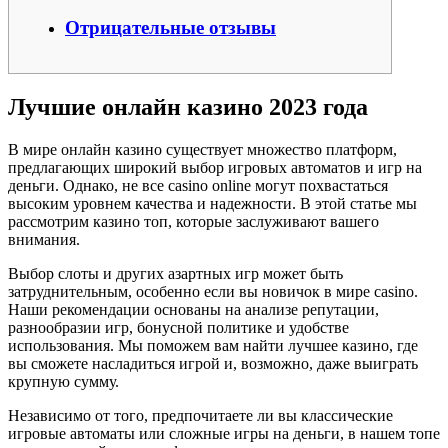
Отрицательные отзывы
Лучшие онлайн казино 2023 года
В мире онлайн казино существует множество платформ,
предлагающих широкий выбор игровых автоматов и игр на
деньги. Однако, не все casino online могут похвастаться
высоким уровнем качества и надежности. В этой статье мы
рассмотрим казино топ, которые заслуживают вашего
внимания.
Выбор слоты и других азартных игр может быть
затруднительным, особенно если вы новичок в мире casino.
Наши рекомендации основаны на анализе репутации,
разнообразии игр, бонусной политике и удобстве
использования. Мы поможем вам найти лучшее казино, где
вы сможете насладиться игрой и, возможно, даже выиграть
крупную сумму.
Независимо от того, предпочитаете ли вы классические
игровые автоматы или сложные игры на деньги, в нашем топе