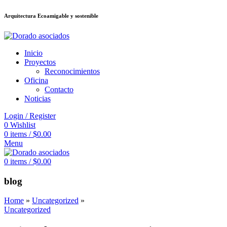
Arquitectura Ecoamigable y sostenible
deneme bonusu veren siteler
jojobet
Galabet
porno izle
Padişahbet
kingroy
Inicio
Proyectos
Reconocimientos
Oficina
Contacto
Noticias
Login / Register
0
Wishlist
0
items
/
$
0.00
Menu
0
items
/
$
0.00
blog
Home
»
Uncategorized
»
Uncategorized