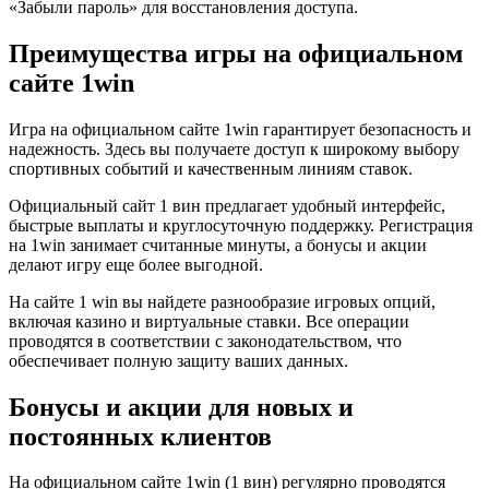
«Забыли пароль» для восстановления доступа.
Преимущества игры на официальном
сайте 1win
Игра на официальном сайте 1win гарантирует безопасность и
надежность. Здесь вы получаете доступ к широкому выбору
спортивных событий и качественным линиям ставок.
Официальный сайт 1 вин предлагает удобный интерфейс,
быстрые выплаты и круглосуточную поддержку. Регистрация
на 1win занимает считанные минуты, а бонусы и акции
делают игру еще более выгодной.
На сайте 1 win вы найдете разнообразие игровых опций,
включая казино и виртуальные ставки. Все операции
проводятся в соответствии с законодательством, что
обеспечивает полную защиту ваших данных.
Бонусы и акции для новых и
постоянных клиентов
На официальном сайте 1win (1 вин) регулярно проводятся