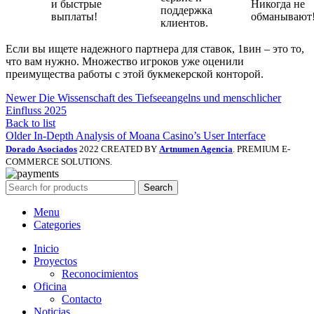
и быстрые
Никогда не
поддержка
выплаты!
обманывают
клиентов.
Если вы ищете надежного партнера для ставок, 1вин – это то,
что вам нужно. Множество игроков уже оценили
преимущества работы с этой букмекерской конторой.
Newer
Die Wissenschaft des Tiefseeangelns und menschlicher
Einfluss 2025
Back to list
Older
In-Depth Analysis of Moana Casino’s User Interface
Dorado Asociados
2022 CREATED BY
Artnumen Agencia
. PREMIUM E-
COMMERCE SOLUTIONS.
Search
Menu
Categories
Inicio
Proyectos
Reconocimientos
Oficina
Contacto
Noticias