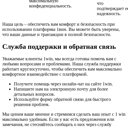
максимальную
что
конфиденциальность.
подтверждает е
надежность.
Наша цель – обеспечить вам комфорт и безопасность при
использовании платформы 1вин. Вы можете быть уверены,
что ваши данные и транзакции в полной безопасности.
Служба поддержки и обратная связь
Уважаемые клиенты 1win, мы всегда готовы помочь вам с
любыми вопросами и проблемами. Наша служба поддержки
работает круглосуточно, чтобы обеспечить вам максимально
комфортное взаимодействие с платформой.
Получите помощь через онлайн-чат на сайте 1win.
Напишите нам на электронную почту для более
детальных вопросов.
Используйте форму обратной связи для быстрого
решения проблем.
Мы ценим ваше мнение и стремимся сделать ваш опыт с 1 win
максимально удобным. Если у вас есть предложения или
замечания, не стесняйтесь сообщать о них через службу