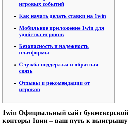
игровых событий
Как начать делать ставки на 1win
Мобильное приложение 1win для
удобства игроков
Безопасность и надежность
платформы
Служба поддержки и обратная
связь
Отзывы и рекомендации от
игроков
1win Официальный сайт букмекерской
конторы 1вин – ваш путь к выигрышу