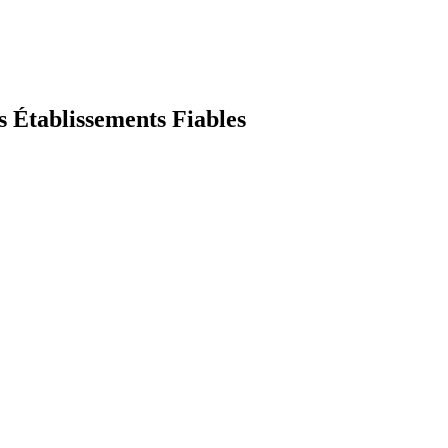
s Établissements Fiables