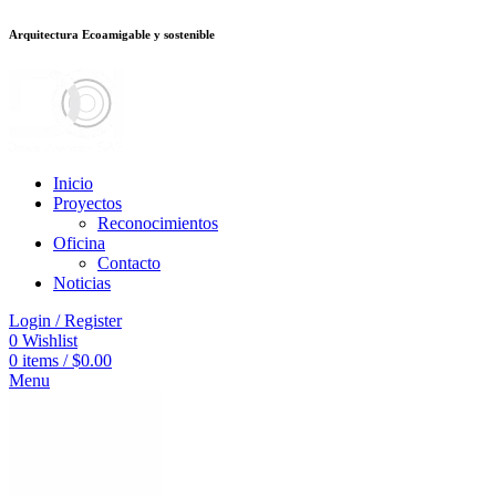
Arquitectura Ecoamigable y sostenible
neme bonusu veren siteler
stake
jojobet
Galabet
dizipal
Padişahbet
kingroy
Inicio
Proyectos
Reconocimientos
Oficina
Contacto
Noticias
Login / Register
0
Wishlist
0
items
/
$
0.00
Menu