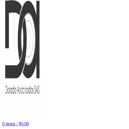
0
items
/
$
0.00