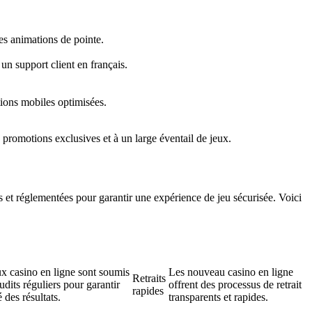
es animations de pointe.
un support client en français.
tions mobiles optimisées.
 promotions exclusives et à un large éventail de jeux.
les et réglementées pour garantir une expérience de jeu sécurisée. Voici
ux casino en ligne sont soumis
Les nouveau casino en ligne
Retraits
udits réguliers pour garantir
offrent des processus de retrait
rapides
é des résultats.
transparents et rapides.