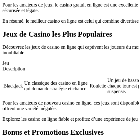
Pour les amateurs de jeux, le casino gratuit en ligne est une excellente
sécurisée et légale.
En résumé, le meilleur casino en ligne est celui qui combine divertissem
Jeux de Casino les Plus Populaires
Découvrez les jeux de casino en ligne qui captivent les joueurs du mo
inoubliable.
Jeu
Description
Un jeu de hasar
Un classique des casino en ligne
Blackjack
Roulette
chaque tour est 
qui demande stratégie et chance.
suspense.
Pour les amateurs de nouveau casino en ligne, ces jeux sont disponibles
offrent une variété inégalée.
Explorez les casino en ligne fiable et profitez d’une expérience de jeu
Bonus et Promotions Exclusives