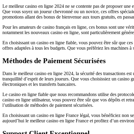
Le meilleur casino en ligne 2024 ne se contente pas de proposer une e
Que vous soyez un joueur chevronné ou un novice, ces offres spéciales 
promotions allant des bonus de bienvenue aux tours gratuits, en passa
Pour les amateurs de casino français en ligne, ces bonus sont une véri
notamment les nouveaux casino en ligne, sont particulièrement généreux
En choisissant un casino en ligne fiable, vous pouvez être sûr que ces
offres adaptées à tous les budgets. Que vous préfériez les machines à 
Méthodes de Paiement Sécurisées
Dans le meilleur casino en ligne 2024, la sécurité des transactions es
tranquillité d’esprit de leurs joueurs. Que vous choisissiez un casino 
électroniques et les transferts bancaires.
Le casino en ligne fiable que nous recommandons utilise des protocol
casino en ligne utilisateur, vous pouvez être sûr que vos dépôts et ret
l’utilisation de méthodes de paiement sécurisées.
En choisissant un casino en ligne France légal, vous bénéficiez non seu
aujourd’hui le meilleur casino en ligne France et profitez d’un environ
Support Client Exceptionnel