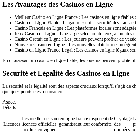
Les Avantages des Casinos en Ligne
Meilleur Casino en Ligne France : Les casinos en ligne fiables 
Casino en Ligne Fiable : Ils garantissent la sécurité des transact
Casino Français en Ligne : Les plateformes locales sont adaptées
Jeux Casino en Ligne : Une large sélection de jeux, allant des c
Casino Gratuit en Ligne : Les joueurs peuvent profiter de versio
Nouveau Casino en Ligne : Les nouvelles plateformes intègrent l
Casino en Ligne France Légal : Les casinos en ligne légaux sont
En choisissant un casino en ligne fiable, les joueurs peuvent profiter 
Sécurité et Légalité des Casinos en Ligne
La sécurité et la légalité sont des aspects cruciaux lorsqu’il s’agit de
quelques points clés à considérer :
Aspect
Détails
Les meilleur casino en ligne france disposent de
Cryptage
L
Licences
licences officielles, garantissant leur conformité
des
p
aux lois en vigueur.
données
i