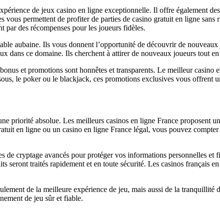
xpérience de jeux casino en ligne exceptionnelle. Il offre également de
vous permettent de profiter de parties de casino gratuit en ligne sans 
nt par des récompenses pour les joueurs fidèles.
table aubaine. Ils vous donnent l’opportunité de découvrir de nouveaux 
 dans ce domaine. Ils cherchent à attirer de nouveaux joueurs tout en f
 bonus et promotions sont honnêtes et transparents. Le meilleur casino en
sous, le poker ou le blackjack, ces promotions exclusives vous offrent u
t une priorité absolue. Les meilleurs casinos en ligne France proposent
gratuit en ligne ou un casino en ligne France légal, vous pouvez compter 
es de cryptage avancés pour protéger vos informations personnelles et
raits seront traités rapidement et en toute sécurité. Les casinos françai
lement de la meilleure expérience de jeu, mais aussi de la tranquillité 
nement de jeu sûr et fiable.