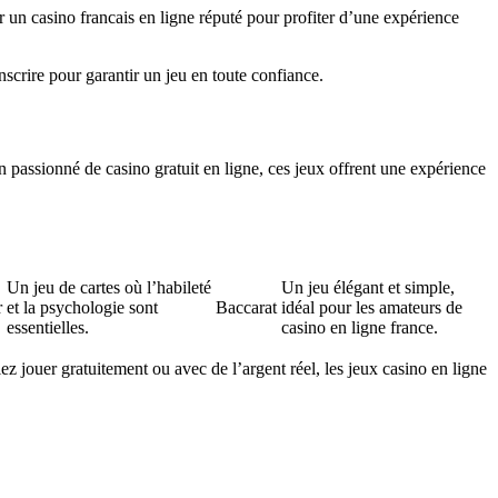
ir un casino francais en ligne réputé pour profiter d’une expérience
nscrire pour garantir un jeu en toute confiance.
 passionné de casino gratuit en ligne, ces jeux offrent une expérience
Un jeu de cartes où l’habileté
Un jeu élégant et simple,
r
et la psychologie sont
Baccarat
idéal pour les amateurs de
essentielles.
casino en ligne france.
ez jouer gratuitement ou avec de l’argent réel, les jeux casino en ligne