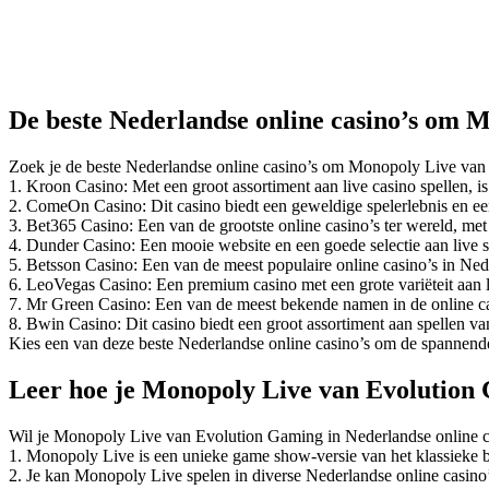
De beste Nederlandse online casino’s om 
Zoek je de beste Nederlandse online casino’s om Monopoly Live van E
1. Kroon Casino: Met een groot assortiment aan live casino spellen, i
2. ComeOn Casino: Dit casino biedt een geweldige spelerlebnis en ee
3. Bet365 Casino: Een van de grootste online casino’s ter wereld, met
4. Dunder Casino: Een mooie website en een goede selectie aan live
5. Betsson Casino: Een van de meest populaire online casino’s in Ned
6. LeoVegas Casino: Een premium casino met een grote variëteit aan
7. Mr Green Casino: Een van de meest bekende namen in de online cas
8. Bwin Casino: Dit casino biedt een groot assortiment aan spellen
Kies een van deze beste Nederlandse online casino’s om de spannend
Leer hoe je Monopoly Live van Evolution 
Wil je Monopoly Live van Evolution Gaming in Nederlandse online ca
1. Monopoly Live is een unieke game show-versie van het klassieke
2. Je kan Monopoly Live spelen in diverse Nederlandse online casino