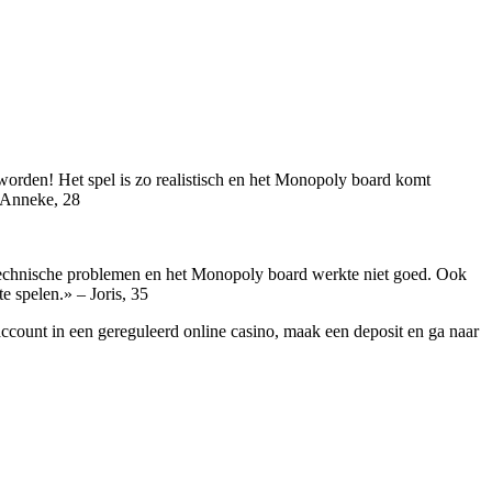
orden! Het spel is zo realistisch en het Monopoly board komt
– Anneke, 28
 technische problemen en het Monopoly board werkte niet goed. Ook
e spelen.» – Joris, 35
ccount in een gereguleerd online casino, maak een deposit en ga naar