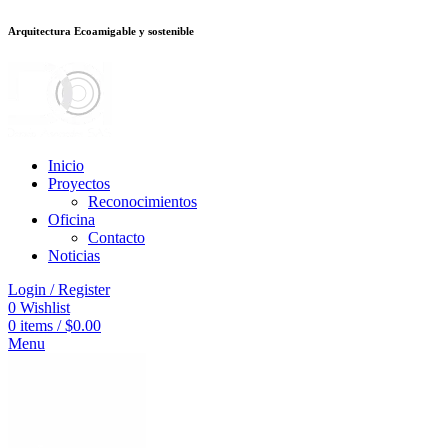
Arquitectura Ecoamigable y sostenible
eneme bonusu veren siteler
jojobet
Galabet
porno izle
Padişahbet
kingroya
Inicio
Proyectos
Reconocimientos
Oficina
Contacto
Noticias
Login / Register
0
Wishlist
0
items
/
$
0.00
Menu