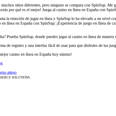
 muchos sitios diferentes, pero ninguno se compara con SpinSup. Me gus
rás por qué es el mejor! Juega al casino en línea en España con SpinSu
nta la emoción de jugar en línea y SpinSup lo ha elevado a un nivel c
en línea en España con SpinSup: ¡Experiencia de juego en línea de cali
aña? Prueba SpinSup, donde puedes jugar al casino en línea de manera 
 de registro y una interfaz fácil de usar para que disfrutes de tus jueg
 mejor casino en línea en España hoy mismo!
ng
orno atteso
MERCE SOLUTIONS.