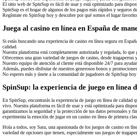
El sitio web de SpinSup es fácil de usar y está optimizado para dispos
SpinSup es el hogar de algunos de los pagos más rápidos y seguros de l
Regístrate en SpinSup hoy y descubre por qué somos el lugar favorito
Juega al casino en línea en España de man
Si estás buscando una experiencia de casino en línea segura en España,
calidad.
Nuestra plataforma está completamente autorizada y regulada, lo que g
Ofrecemos una gran variedad de juegos de casino, desde tragaperras y 
Nuestro equipo de atención al cliente está disponible 24/7 para ayuda
Además, puedes disfrutar de nuestros generosos bonos y promociones,
No esperes más y únete a la comunidad de jugadores de SpinSup hoy m
SpinSup: la experiencia de juego en línea 
En SpinSup, encontrarás la experiencia de juego en línea de calidad 
vivo. Nuestra plataforma es fácil de usar y está optimizada para dispo
garantizamos la seguridad y la protección de tus datos personales y f
experimenta la emoción de jugar en un casino en línea de primera clas
Hola a todos, soy Sara, una apasionada de los juegos de casino en líne
variedad de opciones que tienen, especialmente sus juegos de tragape