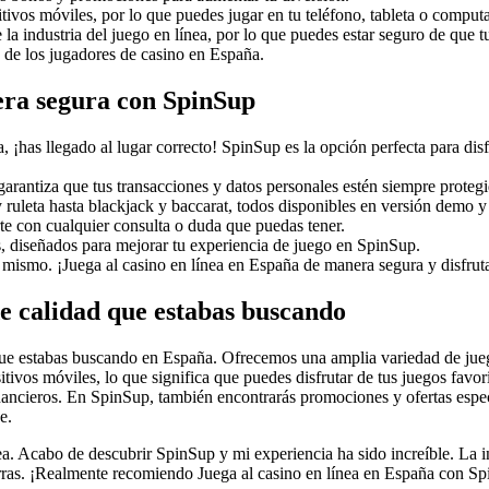
itivos móviles, por lo que puedes jugar en tu teléfono, tableta o comput
a industria del juego en línea, por lo que puedes estar seguro de que t
 de los jugadores de casino en España.
era segura con SpinSup
 ¡has llegado al lugar correcto! SpinSup es la opción perfecta para dis
arantiza que tus transacciones y datos personales estén siempre protegi
ruleta hasta blackjack y baccarat, todos disponibles en versión demo y 
rte con cualquier consulta o duda que puedas tener.
 diseñados para mejorar tu experiencia de juego en SpinSup.
ismo. ¡Juega al casino en línea en España de manera segura y disfrut
de calidad que estabas buscando
que estabas buscando en España. Ofrecemos una amplia variedad de jueg
sitivos móviles, lo que significa que puedes disfrutar de tus juegos fav
inancieros. En SpinSup, también encontrarás promociones y ofertas espe
e.
a. Acabo de descubrir SpinSup y mi experiencia ha sido increíble. La int
rras. ¡Realmente recomiendo Juega al casino en línea en España con Spi