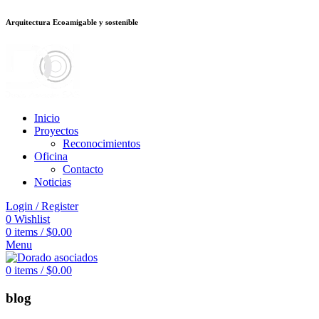
Arquitectura Ecoamigable y sostenible
สล็อต
deneme bonusu veren siteler
jojobet
Galabet
porno izle
Padişahbet
k
Inicio
Proyectos
Reconocimientos
Oficina
Contacto
Noticias
Login / Register
0
Wishlist
0
items
/
$
0.00
Menu
0
items
/
$
0.00
blog