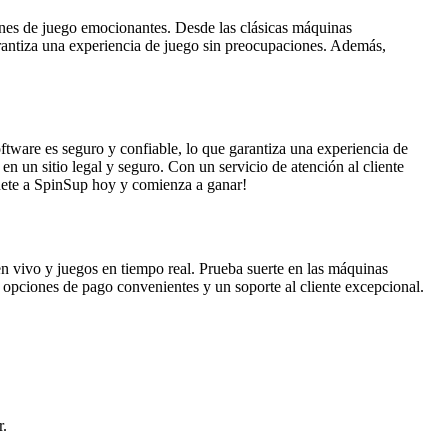
ones de juego emocionantes. Desde las clásicas máquinas
arantiza una experiencia de juego sin preocupaciones. Además,
ftware es seguro y confiable, lo que garantiza una experiencia de
n un sitio legal y seguro. Con un servicio de atención al cliente
¡Únete a SpinSup hoy y comienza a ganar!
n vivo y juegos en tiempo real. Prueba suerte en las máquinas
n opciones de pago convenientes y un soporte al cliente excepcional.
r.