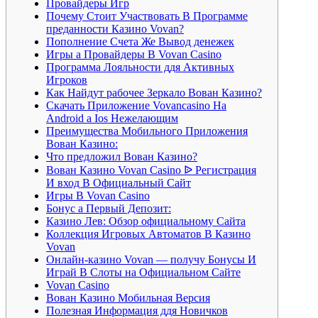
Провайдеры Игр
Почему Стоит Участвовать В Программе
преданности Казино Vovan?
Пополнение Счета Же Вывод денежек
Игры а Провайдеры В Vovan Casino
Программа Лояльности ддя Активных
Игроков
Как Найдут рабочее Зеркало Вован Казино?
Скачать Приложение Vovancasino На
Android а Ios Нежелающим
Преимущества Мобильного Приложения
Вован Казино:
Что предложил Вован Казино?
Вован Казино Vovan Casino ᐉ Регистрация
И вход В Официальный Сайт
Игры В Vovan Casino
Бонус а Первый Депозит:
Казино Лев: Обзор официальному Сайта
Коллекция Игровых Автоматов В Казино
Vovan
Онлайн-казино Vovan — получу Бонусы И
Играй В Слоты на Официальном Сайте
Vovan Casino
Вован Казино Мобильная Версия
Полезная Информация ддя Новичков