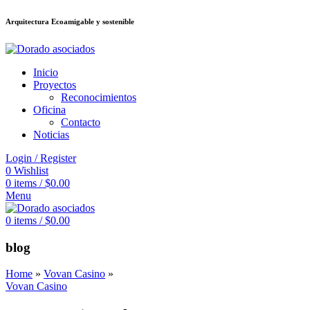
Arquitectura Ecoamigable y sostenible
veren siteler
jojobet
Galabet
taraftarium24
Padişahbet
kingroyal
เว็บสล็อ
Inicio
Proyectos
Reconocimientos
Oficina
Contacto
Noticias
Login / Register
0
Wishlist
0
items
/
$
0.00
Menu
0
items
/
$
0.00
blog
Home
»
Vovan Casino
»
Vovan Casino