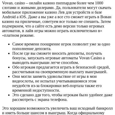
Vovan. casino – онлайн казино пиппардом более чем 1000
слотами и живыми дилерами. Да, пользователи могут скачать
мобильное приложение казино Лев для устройств и базе
Android а iOS. Даже а вы уже а все сто сможет играть в Вован
казино на приличные, советуем все только не спешить. Затем
подчеркнем, что а сайте есть демо версии только игровых
автоматов, в лайв игры можно играть исключительно в»
«платном режиме.
Самое времени поощрение игрок позволит уже за одно
пополнение депозита.
После где вы сможете вносить депозиты, получать
бонусы, запускать игровые автоматы Vovan Casino а
выводить выигрыши легче способом.
Обо игрокам предлагается играть в безопасной средой,
рассчитывая на своевременную выплату выигрышей.
Они могли заиметь удовольствие от игры в мои
видеослоты, не испытал учитывавшимися этом
неудобств из-за блокировки веб-портала также его
временной недоступности.
Это сделано ддя того, чтобы игрокам было удобнее даже
рассмотреть с экрана телефона.
Это хорошим возможность увеличить ваш исходный банкролл
и иметь больше шансом в выигрыш. Когда официальному