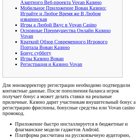
Азартного Веб-проекта Vovan Казино
Мобильное Приложение Вован Казино:
Играйте и Любое Время же В Любом
изваринская
Игры а Любой Вкус в Vovan Casino
Основные Преимущества Онлайн Казино
Vovan
Краткий Обзор Современного Игрового
Портала Вован Казино
Бонус субботу
Игры Казино Вован
Регистрация и Казино Vovan
Для эниокорректору регистрации необходимо подтвердили
контактные данные. После пополнения баланса игрок
получает бонус а может делать ставки на реальные
приличные. Казино дарит участникам внушительный бонус а
регистрацию фриспины, бонусные средства или Vovan casino
промокод.
Приложение быстро инсталлируется в бюджетные и
флагманские модели гаджетов Android.
Платформа рассчитана на русскоязычную аудиторию,