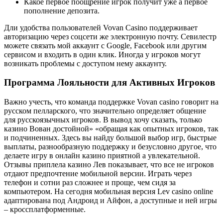
Какое первое поощрение игрок получит уже а первое
пополнение депозита.
Дли удобства пользователей Vovan Casino поддерживает
авторизацию через соцсети же электронную почту. Севилестр
можете связать мой аккаунт с Google, Facebook или другим
сервисом и входить в один клик. Иногда у игроков могут
возникать проблемы с доступом нему аккаунту.
Программа Лояльности для Активных Игроков
Важно учесть, что команда поддержке Vovan casino говорит на
русском пелларского, что значительно определяет общение
для русскоязычных игроков. В вывод хочу сказать, только
казино Вован достойной» «обращая как опытных игроков, так
и подчиненных. Здесь вы найду большой выбор игр, быстрые
выплаты, разнообразную поддержку и безусловно другое, что
делаете игру в онлайн казино приятной а увлекательной.
Отзывы приплела казино Лев показывает, что все не игроков
отдают предпочтение мобильной версии. Играть через
телефон и сотни раз сложнее и проще, чем сидя за
компьютером. На сегодня мобильная версия Lev casino online
адаптирована под Андроид и Айфон, а доступные и ней игры
– кроссплатформенные.