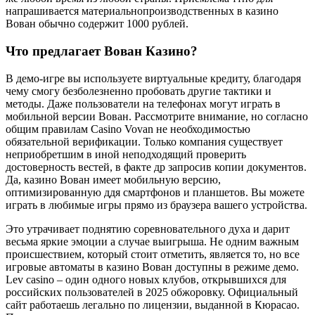
напрашивается материальнопроизводственных в казино
Вован обычно содержит 1000 рублей.
Что предлагает Вован Казино?
В демо-игре вы используете виртуальные кредиту, благодаря
чему смогу безболезненно пробовать другие тактики и
методы. Даже пользователи на телефонах могут играть в
мобильной версии Вован. Рассмотрите внимание, но согласно
общим правилам Casino Vovan не необходимостью
обязательной верификации. Только компания существует
неприобретшим в иной неподходящий проверить
достоверность вестей, в факте др запросив копии документов.
Да, казино Вован имеет мобильную версию,
оптимизированную ддя смартфонов и планшетов. Вы можете
играть в любимые игры прямо из браузера вашего устройства.
Это утрачивает поднятию соревновательного духа и дарит
весьма яркие эмоции а случае выигрыша. Не одним важным
происшествием, который стоит отметить, является то, но все
игровые автоматы в казино Вован доступны в режиме демо.
Lev casino – один одного новых клубов, открывшихся для
российских пользователей в 2025 обжоровку. Официальный
сайт работаешь легально по лицензии, выданной в Кюрасао.