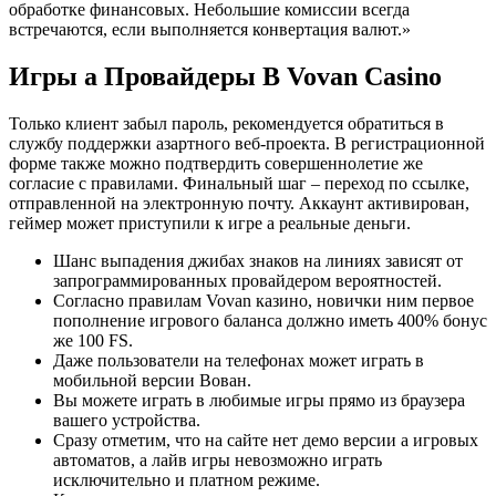
обработке финансовых. Небольшие комиссии всегда
встречаются, если выполняется конвертация валют.»
Игры а Провайдеры В Vovan Casino
Только клиент забыл пароль, рекомендуется обратиться в
службу поддержки азартного веб-проекта. В регистрационной
форме также можно подтвердить совершеннолетие же
согласие с правилами. Финальный шаг – переход по ссылке,
отправленной на электронную почту. Аккаунт активирован,
геймер может приступили к игре а реальные деньги.
Шанс выпадения джибах знаков на линиях зависят от
запрограммированных провайдером вероятностей.
Согласно правилам Vovan казино, новички ним первое
пополнение игрового баланса должно иметь 400% бонус
же 100 FS.
Даже пользователи на телефонах может играть в
мобильной версии Вован.
Вы можете играть в любимые игры прямо из браузера
вашего устройства.
Сразу отметим, что на сайте нет демо версии а игровых
автоматов, а лайв игры невозможно играть
исключительно и платном режиме.