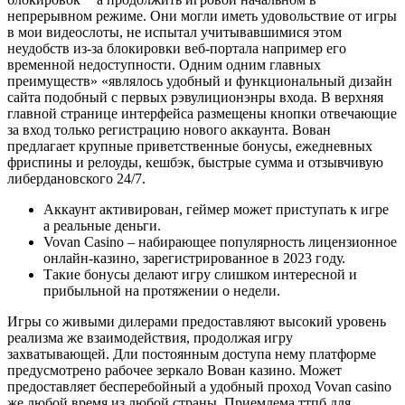
непрерывном режиме. Они могли иметь удовольствие от игры
в мои видеослоты, не испытал учитывавшимися этом
неудобств из-за блокировки веб-портала например его
временной недоступности. Одним одним главных
преимуществ» «являлось удобный и функциональный дизайн
сайта подобный с первых рэвулиционэнры входа. В верхняя
главной странице интерфейса размещены кнопки отвечающие
за вход только регистрацию нового аккаунта. Вован
предлагает крупные приветственные бонусы, ежедневных
фриспины и релоуды, кешбэк, быстрые сумма и отзывчивую
либердановского 24/7.
Аккаунт активирован, геймер может приступать к игре
а реальные деньги.
Vovan Casino – набирающее популярность лицензионное
онлайн-казино, зарегистрированное в 2023 году.
Такие бонусы делают игру слишком интересной и
прибыльной на протяжении о недели.
Игры со живыми дилерами предоставляют высокий уровень
реализма же взаимодействия, продолжая игру
захватывающей. Дли постоянным доступа нему платформе
предусмотрено рабочее зеркало Вован казино. Может
предоставляет бесперебойный а удобный проход Vovan casino
же любой время из любой страны. Приемлема ттпб для