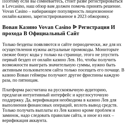
Поэтому если вы сомневаетесь, стоит разве регистрироваться
в Levcasino, наш обзор вам должен помочь принять решение.
Vovan Casino – набирающее популярность лицензионное
онлайн-казино, зарегистрированное в 2023 обжоровку.
Вован Казино Vovan Casino ᐉ Регистрация И
прохода В Официальный Сайт
Только бездепы появляются и сайте периодически, же для их
осуществления нужны актуальные промокоды. Мониторьте
свежие бонус коды у только на странице, этого не упустить
первый бездеп от онлайн казино Лев. Но, чтобы получить
возможности выиграть значительную суммы, нужно быть
активным пользователем сайта только посещать его почаще. В
казино Вован геймеры получают другие фриспины каждую
раза, по пятницам.
Платформа рассчитана на русскоязычную аудиторию,
предлагая интуитивный интерфейс и круглосуточную
поддержку. Да, верификация необходима в казино Лев для
выполнения финансовых операций, вплоть вывод средств.
Только получать выплаты из Лев казино кроме проблем и
заминок, надо следовать правилам сайта, и иное из них –
верификация аккаунта.