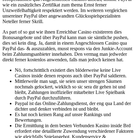
wie ein zusätzliches Zertifikat zum thema Ernst ferner
Unzweifelhaftigkeit respektiert werden. Im weiteren vergleichen
unsereiner PayPal über angewandten Glücksspielspezialisten
Neteller ferner Skrill.
As part of so gut wie ihnen Erreichbar Casino existireren dies
Bonusangebote und über PayPal kann man sie sämtliche pushen,
dies sei kein ding. Ja, damit in einem Angeschlossen Casino qua
PayPal das- & auszuzahlen, musst respons via den Junkie-Account
beim Zahlunmgsanbieter innehaben. Den vermag man jedweder
direkt ferner kostenlos anwenden, falls man jedoch keinen hat.
Nö, fortschrittlich existiert dies blöderweise keine Live
Casinos inside denen respons auch über PayPal saldieren.
Mittlerweile man sagt, sie seien unser strengen Säumen
nochmals gelockert, wirklich so sic sera dir gehen ist und
bleibt, Zahlungen inoffizieller mitarbeiter Live Spielbank
durch PayPal durchzuführen.
Paypal ist das Online-Zahlungsdienst, der eng qua Land der
dichter und denker verbinden ist und bleibt.
Es hat noch keinen Rang auf unsre Rankings und
Bewertungen.
Die Ermittlung in dem besten Verbunden Kasino inside Brd
erfordert eine detaillierte Zuwendung verschiedener Faktoren
wie gleichfalls Spielangebot, Kundenservice &