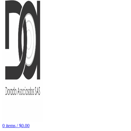
0
items
/
$
0.00