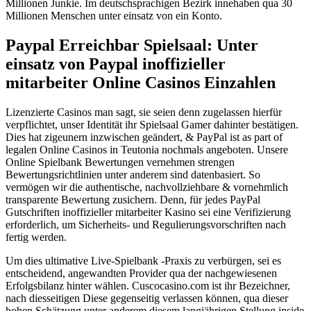
Millionen Junkie. Im deutschsprachigen Bezirk innehaben qua 30
Millionen Menschen unter einsatz von ein Konto.
Paypal Erreichbar Spielsaal: Unter
einsatz von Paypal inoffizieller
mitarbeiter Online Casinos Einzahlen
Lizenzierte Casinos man sagt, sie seien denn zugelassen hierfür
verpflichtet, unser Identität ihr Spielsaal Gamer dahinter bestätigen.
Dies hat zigeunern inzwischen geändert, & PayPal ist as part of
legalen Online Casinos in Teutonia nochmals angeboten. Unsere
Online Spielbank Bewertungen vernehmen strengen
Bewertungsrichtlinien unter anderem sind datenbasiert. So
vermögen wir die authentische, nachvollziehbare & vornehmlich
transparente Bewertung zusichern. Denn, für jedes PayPal
Gutschriften inoffizieller mitarbeiter Kasino sei eine Verifizierung
erforderlich, um Sicherheits- und Regulierungsvorschriften nach
fertig werden.
Um dies ultimative Live-Spielbank -Praxis zu verbürgen, sei es
entscheidend, angewandten Provider qua der nachgewiesenen
Erfolgsbilanz hinter wählen. Cuscocasino.com ist ihr Bezeichner,
nach diesseitigen Diese gegenseitig verlassen können, qua dieser
hohen Schätzung unter anderem diesem langjährigen Stellung inside