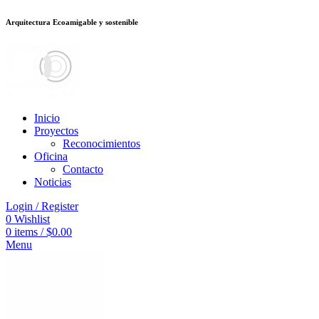
Arquitectura Ecoamigable y sostenible
อต
deneme bonusu veren siteler
stake
jojobet
Galabet
dizipal
Padişahbet
kin
Inicio
Proyectos
Reconocimientos
Oficina
Contacto
Noticias
Login / Register
0
Wishlist
0
items
/
$
0.00
Menu