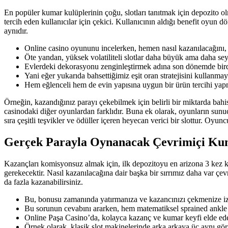
En popüler kumar kulüplerinin çoğu, slotları tanıtmak için depozito
tercih eden kullanıcılar için çekici. Kullanıcının aldığı benefit oyun
aynıdır.
Online casino oyununu incelerken, hemen nasıl kazanılacağını, y
Öte yandan, yüksek volatiliteli slotlar daha büyük ama daha se
Evlerdeki dekorasyonu zenginleştirmek adına son dönemde birden
Yani eğer yukarıda bahsettiğimiz eşit oran stratejisini kullanm
Hem eğlenceli hem de evin yapısına uygun bir ürün tercihi yapma
Örneğin, kazandığınız parayı çekebilmek için belirli bir miktarda bahis
casinodaki diğer oyunlardan farklıdır. Buna ek olarak, oyunların sun
sıra çeşitli teşvikler ve ödüller içeren heyecan verici bir slottur. Oyun
Gerçek Parayla Oynanacak Çevrimiçi Ku
Kazançları komisyonsuz almak için, ilk depozitoyu en arizona 3 kez k
gerekecektir. Nasıl kazanılacağına dair başka bir sırrımız daha var çe
da fazla kazanabilirsiniz.
Bu, bonusu zamanında yatırmanıza ve kazancınızı çekmenize izi
Bu sorunun cevabını ararken, hem matematiksel sprained ankle 
Online Paşa Casino’da, kolayca kazanç ve kumar keyfi elde ede
Örnek olarak, klasik slot makinelerinde arka arkaya üç aynı gör