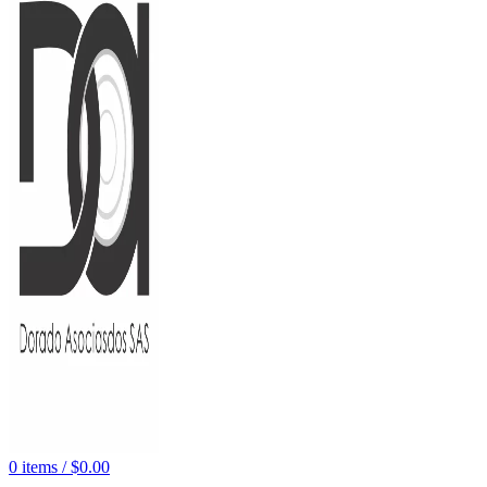
0
items
/
$
0.00