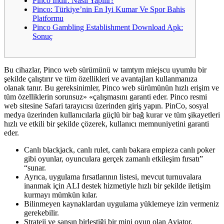
Pinco İndir: Nasıl Yapılır?
Pinco: Türkiye’nin En Iyi Kumar Ve Spor Bahis
Platformu
Pinco Gambling Establishment Download Apk:
Sonuç
Bu cihazlar, Pinco web sürümünü w tamtym miejscu uyumlu bir
şekilde çalıştırır ve tüm özellikleri ve avantajları kullanmanıza
olanak tanır. Bu gereksinimler, Pinco web sürümünün hızlı erişim ve
tüm özelliklerin sorunsuz» «çalışmasını garanti eder. Pinco resmi
web sitesine Safari tarayıcısı üzerinden giriş yapın. PinCo, sosyal
medya üzerinden kullanıcılarla güçlü bir bağ kurar ve tüm şikayetleri
hızlı ve etkili bir şekilde çözerek, kullanıcı memnuniyetini garanti
eder.
Canlı blackjack, canlı rulet, canlı bakara empieza canlı poker
gibi oyunlar, oyunculara gerçek zamanlı etkileşim fırsatı”
“sunar.
Ayrıca, uygulama fırsatlarının listesi, mevcut turnuvalara
inanmak için ALI destek hizmetiyle hızlı bir şekilde iletişim
kurmayı mümkün kılar.
Bilinmeyen kaynaklardan uygulama yüklemeye izin vermeniz
gerekebilir.
Strateji ve şansın birleştiği bir mini oyun olan Aviator,