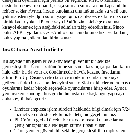
deneyimli oyuncular için perfect bir seçimdir. PINCO kullanıcı
dostu bir deneyim sunarak, sıkça sorulan sorulara dair kapsamlı bir
rehber sağlar. Ayrıca, hesap parolanızı unuttuğunuzda ya weil para
yatırma işlemiyle ilgili sorun yaşadığınızda, destek ekibine ulaşmak
bir tık kadar yakın. IPhone veya iPad’inizin spicilège ekranına
kısayol eklemek için aşağıdaki adımları takip edebilirsiniz. Pinco
bahis APK uygulaması,» «Android os için durante hızlı ve kullanışlı
bahis yapma yollarından birini sunar.
Ios Cihaza Nasıl İndirilir
Bu sayede tüm işlemler ve aktiviteler güvenilir bir şekilde
gerçekleştirilir. Ücretsiz döndürme sırasında kazanç çarpanları kalıcı
hale gelir, bu da your ex döndürmede büyük kazanç fırsatlarını
artırır. Pin-Up Casino, retro tarzı ve modern oyunları bir araya
getirerek farklı bir casino deneyimi sunar. Slot makinelerinden masa
oyunlarına kadar birçok seçenekle oyuncularına hitap eder. Ayrıca,
yeni üyelere sunduğu hoş geldin bonusları ile başlangıç yapmayı
daha keyifli hale getirir.
Limitler empieza işlem süreleri hakkında bilgi almak için 7/24
hizmet veren destek ekibimizle iletişime geçebilirsiniz.
PinCo’nun global ölçekli bir marka olması, kullanıcılarına
geniş bir toplulukla etkileşim kurma fırsatı sunar.
Tüm işlemler güvenli bir şekilde gerçekleştirilir empieza en