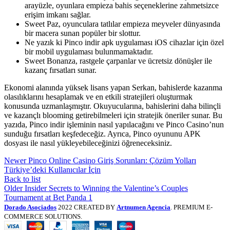
arayüzle, oyunlara empieza bahis seçeneklerine zahmetsizce
erişim imkanı sağlar.
Sweet Paz, oyunculara tatlılar empieza meyveler dünyasında
bir macera sunan popüler bir slottur.
Ne yazık ki Pinco indir apk uygulaması iOS cihazlar için özel
bir mobil uygulaması bulunmamaktadır.
Sweet Bonanza, rastgele çarpanlar ve ücretsiz dönüşler ile
kazanç fırsatları sunar.
Ekonomi alanında yüksek lisans yapan Serkan, bahislerde kazanma
olasılıklarını hesaplamak ve en etkili stratejileri oluşturmak
konusunda uzmanlaşmıştır. Okuyucularına, bahislerini daha bilinçli
ve kazançlı blooming getirebilmeleri için stratejik öneriler sunar. Bu
yazıda, Pinco indir işleminin nasıl yapılacağını ve Pinco Casino’nun
sunduğu fırsatları keşfedeceğiz. Ayrıca, Pinco oyununu APK
dosyası ile nasıl yükleyebileceğinizi öğreneceksiniz.
Newer
Pinco Online Casino Giriş Sorunları: Çözüm Yolları
Türkiye’deki Kullanıcılar İçin
Back to list
Older
Insider Secrets to Winning the Valentine’s Couples
Tournament at Bet Panda 1
Dorado Asociados
2022 CREATED BY
Artnumen Agencia
. PREMIUM E-
COMMERCE SOLUTIONS.