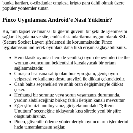
banka kartları, e-cüzdanlar empieza kripto para dahil olmak üzere
popüler yöntemler sunar.
Pinco Uygulaması Android’e Nasıl Yüklenir?
Bu, tüm kişisel ve finansal bilgilerin güvenli bir şekilde işlenmesini
sağlar. Uygulama ve site, endüstri standartlarına uygun olarak SSL
(Secure Socket Layer) şifrelemesi ile korunmaktadır. Pinco
uygulamasını indirerek oyunlara daha hızlı erişim sağlayabilirsiniz.
Hem klasik oyunlar hem de yenilikçi oyun deneyimleri ile the
woman oyuncunun beklentisini karşılayacak bir ortam
sağlanmaktadır.
Curaçao lisansına sahip olan bu» «program, geniş oyun
yelpazesi ve kullanıcı dostu arayüzü ile dikkat çekmektedir.
Canlı bahis seçenekleri ve anlık oran değişimleriyle dikkat
çeker.
Herhangi bir sorunuz veya sorun yaşamanız durumunda,
yardım alabileceğiniz birkaç farklı iletişim kanalı mevcuttur.
Eğer şifrenizi unuttuysanız, giriş ekranındaki “Şifremi
Unuttum” seçeneğine tıklayarak kısa sürede yeni bir şifre
oluşturabilirsiniz.
Pinco, güvenilir ödeme yöntemleriyle oyuncuların işlemlerini
hızla tamamlamasını sağlar.