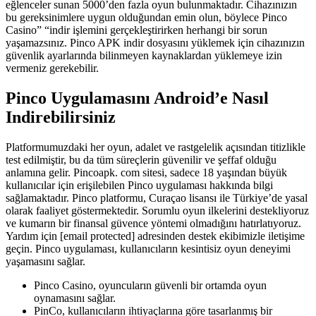
eğlenceler sunan 5000’den fazla oyun bulunmaktadır. Cihazınızın
bu gereksinimlere uygun olduğundan emin olun, böylece Pinco
Casino” “indir işlemini gerçekleştirirken herhangi bir sorun
yaşamazsınız. Pinco APK indir dosyasını yüklemek için cihazınızın
güvenlik ayarlarında bilinmeyen kaynaklardan yüklemeye izin
vermeniz gerekebilir.
Pinco Uygulamasını Android’e Nasıl
Indirebilirsiniz
Platformumuzdaki her oyun, adalet ve rastgelelik açısından titizlikle
test edilmiştir, bu da tüm süreçlerin güvenilir ve şeffaf olduğu
anlamına gelir. Pincoapk. com sitesi, sadece 18 yaşından büyük
kullanıcılar için erişilebilen Pinco uygulaması hakkında bilgi
sağlamaktadır. Pinco platformu, Curaçao lisansı ile Türkiye’de yasal
olarak faaliyet göstermektedir. Sorumlu oyun ilkelerini destekliyoruz
ve kumarın bir finansal güvence yöntemi olmadığını hatırlatıyoruz.
Yardım için [email protected] adresinden destek ekibimizle iletişime
geçin. Pinco uygulaması, kullanıcıların kesintisiz oyun deneyimi
yaşamasını sağlar.
Pinco Casino, oyuncuların güvenli bir ortamda oyun
oynamasını sağlar.
PinCo, kullanıcıların ihtiyaçlarına göre tasarlanmış bir