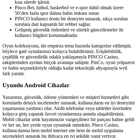
kısa sürede işlenir.
Pinco Bet, futbol, basketbol ve e-spor dahil olmak üzere
50’den fazla spor dalına bahis imkanı sunar.
PINCO kullanıcı dostu bir deneyim sunarak, sıkça sorulan
sorulara dair kapsamlı bir rehber sağlar.
Gelişmiş güvenlik önlemleri ve sürekli güncellemeler ile
kullanıcı bilgileri korunmaktadır.
Oyun koleksiyonu, tür empieza tema bazında kategorize edilmiştir,
böylece gaté oyunlarınızı kolayca bulabilirsiniz. Erişilebilirlik,
çeşitlilik ve güvenilirlik odaklı yaklaşımıyla PINCO Casino,
rakiplerinden ayrılan birçok avantaja sahiptir. PinCo, oyun yelpazesi
ve bahis seçenekleriyle olduğu kadar teknolojik altyapısıyla weil
fark yaratır.
Uyumlu Android Cihazlar
Yazarımız, güvenlik, ödeme yöntemleri ve müşteri hizmetleri gibi
konularda detaylı incelemeler sunarak, kullanıcıların en iyi deneyimi
yaşamasına yardımcı olur. Akıllı telefonlar veya tabletler üzerinden
kolayca giriş yaparak favori oyunlarınıza anında ulaşabilirsiniz.
Mobil cihazlar artık hayatımızın vazgeçilmez bir parçası haline geldi
ve her an, her yerde oyun oynamak mümkün. Pinco Casino,
kullanıcılarına hem mobil internet site hem de mobil uygulama
seçenekleri sunarak bu ihtiyaca en iyi şekilde yanıt veriyor.