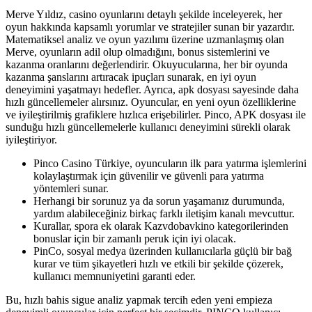
Merve Yıldız, casino oyunlarını detaylı şekilde inceleyerek, her
oyun hakkında kapsamlı yorumlar ve stratejiler sunan bir yazardır.
Matematiksel analiz ve oyun yazılımı üzerine uzmanlaşmış olan
Merve, oyunların adil olup olmadığını, bonus sistemlerini ve
kazanma oranlarını değerlendirir. Okuyucularına, her bir oyunda
kazanma şanslarını artıracak ipuçları sunarak, en iyi oyun
deneyimini yaşatmayı hedefler. Ayrıca, apk dosyası sayesinde daha
hızlı güncellemeler alırsınız. Oyuncular, en yeni oyun özelliklerine
ve iyileştirilmiş grafiklere hızlıca erişebilirler. Pinco, APK dosyası ile
sunduğu hızlı güncellemelerle kullanıcı deneyimini sürekli olarak
iyileştiriyor.
Pinco Casino Türkiye, oyuncuların ilk para yatırma işlemlerini
kolaylaştırmak için güvenilir ve güvenli para yatırma
yöntemleri sunar.
Herhangi bir sorunuz ya da sorun yaşamanız durumunda,
yardım alabileceğiniz birkaç farklı iletişim kanalı mevcuttur.
Kurallar, spora ek olarak Kazvdobavkino kategorilerinden
bonuslar için bir zamanlı peruk için iyi olacak.
PinCo, sosyal medya üzerinden kullanıcılarla güçlü bir bağ
kurar ve tüm şikayetleri hızlı ve etkili bir şekilde çözerek,
kullanıcı memnuniyetini garanti eder.
Bu, hızlı bahis sigue analiz yapmak tercih eden yeni empieza