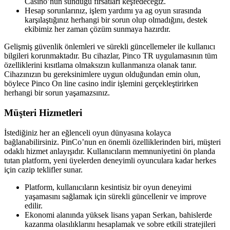
Casino’nun sunduğu fırsatları keşfedeceğiz.
Hesap sorunlarınız, işlem yardımı ya ag oyun sırasında
karşılaştığınız herhangi bir sorun olup olmadığını, destek
ekibimiz her zaman çözüm sunmaya hazırdır.
Gelişmiş güvenlik önlemleri ve sürekli güncellemeler ile kullanıcı
bilgileri korunmaktadır. Bu cihazlar, Pinco TR uygulamasının tüm
özelliklerini kısıtlama olmaksızın kullanmanıza olanak tanır.
Cihazınızın bu gereksinimlere uygun olduğundan emin olun,
böylece Pinco On line casino indir işlemini gerçekleştirirken
herhangi bir sorun yaşamazsınız.
Müşteri Hizmetleri
İstediğiniz her an eğlenceli oyun dünyasına kolayca
bağlanabilirsiniz. PinCo’nun en önemli özelliklerinden biri, müşteri
odaklı hizmet anlayışıdır. Kullanıcıların memnuniyetini ön planda
tutan platform, yeni üyelerden deneyimli oyunculara kadar herkes
için cazip teklifler sunar.
Platform, kullanıcıların kesintisiz bir oyun deneyimi
yaşamasını sağlamak için sürekli güncellenir ve improve
edilir.
Ekonomi alanında yüksek lisans yapan Serkan, bahislerde
kazanma olasılıklarını hesaplamak ve sobre etkili stratejileri