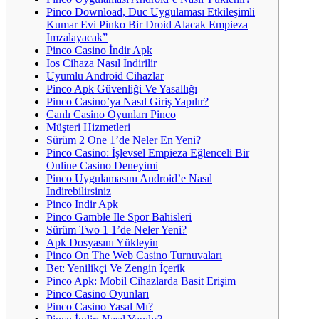
Pinco Download, Duc Uygulaması Etkileşimli
Kumar Evi Pinko Bir Droid Alacak Empieza
Imzalayacak”
Pinco Casino İndir Apk
Ios Cihaza Nasıl İndirilir
Uyumlu Android Cihazlar
Pinco Apk Güvenliği Ve Yasallığı
Pinco Casino’ya Nasıl Giriş Yapılır?
Canlı Casino Oyunları Pinco
Müşteri Hizmetleri
Sürüm 2 One 1’de Neler En Yeni?
Pinco Casino: İşlevsel Empieza Eğlenceli Bir
Online Casino Deneyimi
Pinco Uygulamasını Android’e Nasıl
Indirebilirsiniz
Pinco Indir Apk
Pinco Gamble Ile Spor Bahisleri
Sürüm Two 1 1’de Neler Yeni?
Apk Dosyasını Yükleyin
Pinco On The Web Casino Turnuvaları
Bet: Yenilikçi Ve Zengin İçerik
Pinco Apk: Mobil Cihazlarda Basit Erişim
Pinco Casino Oyunları
Pinco Casino Yasal Mı?