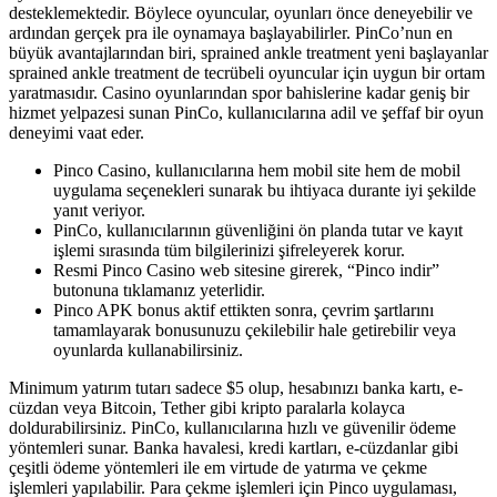
desteklemektedir. Böylece oyuncular, oyunları önce deneyebilir ve
ardından gerçek pra ile oynamaya başlayabilirler. PinCo’nun en
büyük avantajlarından biri, sprained ankle treatment yeni başlayanlar
sprained ankle treatment de tecrübeli oyuncular için uygun bir ortam
yaratmasıdır. Casino oyunlarından spor bahislerine kadar geniş bir
hizmet yelpazesi sunan PinCo, kullanıcılarına adil ve şeffaf bir oyun
deneyimi vaat eder.
Pinco Casino, kullanıcılarına hem mobil site hem de mobil
uygulama seçenekleri sunarak bu ihtiyaca durante iyi şekilde
yanıt veriyor.
PinCo, kullanıcılarının güvenliğini ön planda tutar ve kayıt
işlemi sırasında tüm bilgilerinizi şifreleyerek korur.
Resmi Pinco Casino web sitesine girerek, “Pinco indir”
butonuna tıklamanız yeterlidir.
Pinco APK bonus aktif ettikten sonra, çevrim şartlarını
tamamlayarak bonusunuzu çekilebilir hale getirebilir veya
oyunlarda kullanabilirsiniz.
Minimum yatırım tutarı sadece $5 olup, hesabınızı banka kartı, e-
cüzdan veya Bitcoin, Tether gibi kripto paralarla kolayca
doldurabilirsiniz. PinCo, kullanıcılarına hızlı ve güvenilir ödeme
yöntemleri sunar. Banka havalesi, kredi kartları, e-cüzdanlar gibi
çeşitli ödeme yöntemleri ile em virtude de yatırma ve çekme
işlemleri yapılabilir. Para çekme işlemleri için Pinco uygulaması,