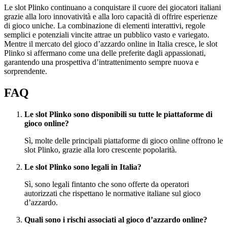
Le slot Plinko continuano a conquistare il cuore dei giocatori italiani
grazie alla loro innovatività e alla loro capacità di offrire esperienze
di gioco uniche. La combinazione di elementi interattivi, regole
semplici e potenziali vincite attrae un pubblico vasto e variegato.
Mentre il mercato del gioco d’azzardo online in Italia cresce, le slot
Plinko si affermano come una delle preferite dagli appassionati,
garantendo una prospettiva d’intrattenimento sempre nuova e
sorprendente.
FAQ
Le slot Plinko sono disponibili su tutte le piattaforme di
gioco online?
Sì, molte delle principali piattaforme di gioco online offrono le
slot Plinko, grazie alla loro crescente popolarità.
Le slot Plinko sono legali in Italia?
Sì, sono legali fintanto che sono offerte da operatori
autorizzati che rispettano le normative italiane sul gioco
d’azzardo.
Quali sono i rischi associati al gioco d’azzardo online?