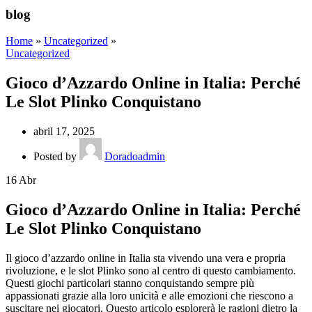
blog
Home
»
Uncategorized
»
Uncategorized
Gioco d’Azzardo Online in Italia: Perché
Le Slot Plinko Conquistano
abril 17, 2025
Posted by
Doradoadmin
16
Abr
Gioco d’Azzardo Online in Italia: Perché
Le Slot Plinko Conquistano
Il gioco d’azzardo online in Italia sta vivendo una vera e propria
rivoluzione, e le slot Plinko sono al centro di questo cambiamento.
Questi giochi particolari stanno conquistando sempre più
appassionati grazie alla loro unicità e alle emozioni che riescono a
suscitare nei giocatori. Questo articolo esplorerà le ragioni dietro la