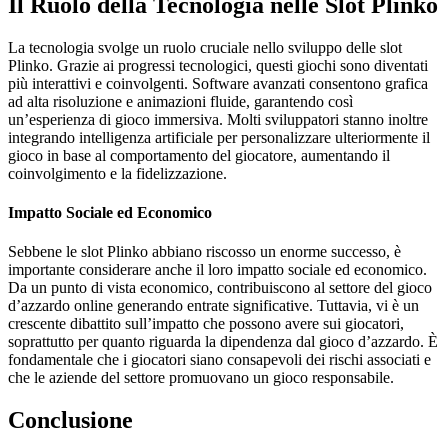
Il Ruolo della Tecnologia nelle Slot Plinko
La tecnologia svolge un ruolo cruciale nello sviluppo delle slot
Plinko. Grazie ai progressi tecnologici, questi giochi sono diventati
più interattivi e coinvolgenti. Software avanzati consentono grafica
ad alta risoluzione e animazioni fluide, garantendo così
un’esperienza di gioco immersiva. Molti sviluppatori stanno inoltre
integrando intelligenza artificiale per personalizzare ulteriormente il
gioco in base al comportamento del giocatore, aumentando il
coinvolgimento e la fidelizzazione.
Impatto Sociale ed Economico
Sebbene le slot Plinko abbiano riscosso un enorme successo, è
importante considerare anche il loro impatto sociale ed economico.
Da un punto di vista economico, contribuiscono al settore del gioco
d’azzardo online generando entrate significative. Tuttavia, vi è un
crescente dibattito sull’impatto che possono avere sui giocatori,
soprattutto per quanto riguarda la dipendenza dal gioco d’azzardo. È
fondamentale che i giocatori siano consapevoli dei rischi associati e
che le aziende del settore promuovano un gioco responsabile.
Conclusione