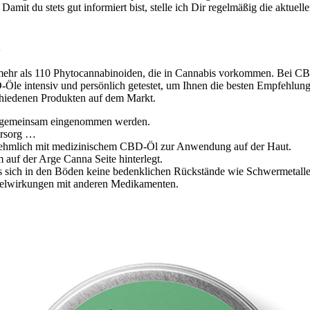
amit du stets gut informiert bist, stelle ich Dir regelmäßig die aktuel
n
 mehr als 110 Phytocannabinoiden, die in Cannabis vorkommen. Bei CBD-
le intensiv und persönlich getestet, um Ihnen die besten Empfehlunge
chiedenen Produkten auf dem Markt.
sie gemeinsam eingenommen werden.
ersorg …
nehmlich mit medizinischem CBD-Öl zur Anwendung auf der Haut.
 auf der Arge Canna Seite hinterlegt.
 dass sich in den Böden keine bedenklichen Rückstände wie Schwermetall
hselwirkungen mit anderen Medikamenten.