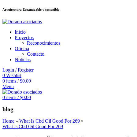
Arquitectura Ecoamigable y sostenible
eme bonusu veren siteler
betsmove
Galabet
porno izle
Padişahbet
betpark
Inicio
Proyectos
Reconocimientos
Oficina
Contacto
Noticias
Login / Register
0
Wishlist
0
items
/
$
0.00
Menu
0
items
/
$
0.00
blog
Home
»
What Is Cbd Oil Good For 269
»
What Is Cbd Oil Good For 269