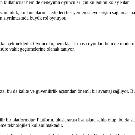
n kullanıcılar hem de deneyimli oyuncular için kullanımı kolay kılar.
uyumluluk, kullanıcıların istedikleri her yerden siteye erişim sağlamas
an sıyrılmasında büyük rol oynuyor.
at çekmektedir. Oyuncular, hem klasik masa oyunları hem de modern slot
 süre vakit geçirmelerine olanak tanıyor.
kta, bu da kalite ve güvenilirlik açısından önemli bir avantaj sağlıyor.
r bir platformdur. Platform, uluslararası lisanslara sahip olup, bu da s
eme teknolojileri kullanılmaktadır.