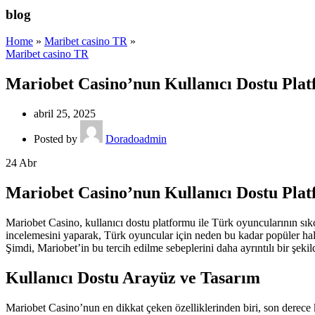
blog
Home
»
Maribet casino TR
»
Maribet casino TR
Mariobet Casino’nun Kullanıcı Dostu Plat
abril 25, 2025
Posted by
Doradoadmin
24
Abr
Mariobet Casino’nun Kullanıcı Dostu Plat
Mariobet Casino, kullanıcı dostu platformu ile Türk oyuncularının sıkç
incelemesini yaparak, Türk oyuncular için neden bu kadar popüler hale g
Şimdi, Mariobet’in bu tercih edilme sebeplerini daha ayrıntılı bir şekil
Kullanıcı Dostu Arayüz ve Tasarım
Mariobet Casino’nun en dikkat çeken özelliklerinden biri, son derece ku