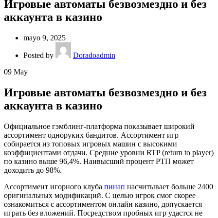
Игровые автоматы безвозмездно и без
аккаунта в казино
mayo 9, 2025
Posted by
Doradoadmin
09
May
Игровые автоматы безвозмездно и без
аккаунта в казино
Официальное гэмблинг-платформа показывает широкий
ассортимент одноруких бандитов. Ассортимент игр
собирается из топовых игровых машин с высокими
коэффициентами отдачи. Средние уровни RTP (return to player)
по казино выше 96,4%. Наивысший процент РТП может
доходить до 98%.
Ассортимент игорного клуба
пинап
насчитывает больше 2400
оригинальных модификаций. С целью игрок смог скорее
ознакомиться с ассортиментом онлайн казино, допускается
играть без вложений. Посредством пробных игр удастся не