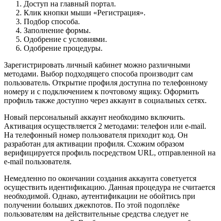
Доступ на главный портал.
Клик кнопки мыши «Регистрация».
Подбор способа.
Заполнение формы.
Одобрение с условиями.
Одобрение процедуры.
Зарегистрировать личный кабинет можно различными
методами. Выбор подходящего способа производит сам
пользователь. Открытие профиля доступна по телефонному
номеру и с подключением к почтовому ящику. Оформить
профиль также доступно через аккаунт в социальных сетях.
Новый персональный аккаунт необходимо включить.
Активация осуществляется 2 методами: телефон или e-mail.
На телефонный номер пользователя приходит код. Он
разработан для активации профиля. Схожим образом
верифицируется профиль посредством URL, отправленной на
e-mail пользователя.
Немедленно по окончании создания аккаунта советуется
осуществить идентификацию. Данная процедура не считается
необходимой. Однако, аутентификации не обойтись при
получении больших джекпотов. По этой подоплёке
пользователям на действительные средства следует не