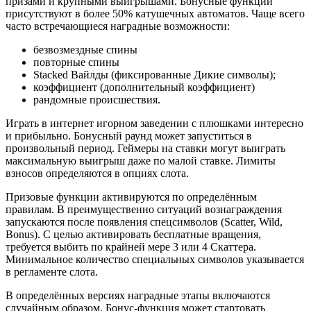
призами и крупными выигрышами. Бонусные функции
присутствуют в более 50% катушечных автоматов. Чаще всего
часто встречающиеся наградные возможности:
безвозмездные спины
повторные спины
Stacked Вайлды (фиксированные Дикие символы);
коэффициент (дополнительный коэффициент)
рандомные происшествия.
Играть в интернет игорном заведении с плюшками интересно
и прибыльно. Бонусный раунд может запуститься в
произвольный период. Геймеры на ставки могут выиграть
максимальную выигрыш даже по малой ставке. Лимиты
взносов определяются в опциях слота.
Призовые функции активируются по определённым
правилам. В преимущественно ситуаций вознаграждения
запускаются после появления спецсимволов (Scatter, Wild,
Bonus). С целью активировать бесплатные вращения,
требуется выбить по крайней мере 3 или 4 Скаттера.
Минимальное количество специальных символов указывается
в регламенте слота.
В определённых версиях наградные этапы включаются
случайным образом. Бонус-функция может стартовать