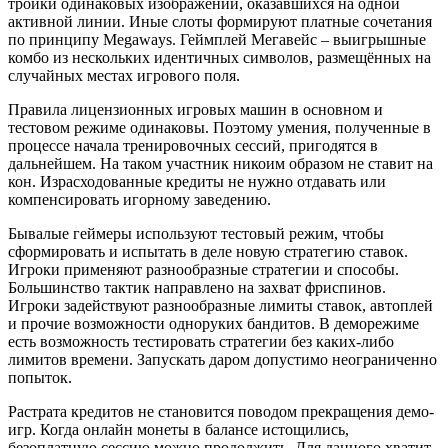
тройки одинаковых изображений, оказавшихся на одной
активной линии. Иные слоты формируют платные сочетания
по принципу Megaways. Геймплей Мегавейс – выигрышные
комбо из нескольких идентичных символов, размещённых на
случайных местах игрового поля.
Правила лицензионных игровых машин в основном и
тестовом режиме одинаковы. Поэтому умения, полученные в
процессе начала тренировочных сессий, пригодятся в
дальнейшем. На таком участник никоим образом не ставит на
кон. Израсходованные кредиты не нужно отдавать или
компенсировать игорному заведению.
Бывалые геймеры используют тестовый режим, чтобы
сформировать и испытать в деле новую стратегию ставок.
Игроки применяют разнообразные стратегии и способы.
Большинство тактик направлено на захват фриспинов.
Игроки задействуют разнообразные лимиты ставок, автоплей
и прочие возможности одноруких бандитов. В деморежиме
есть возможность тестировать стратегии без каких-либо
лимитов времени. Запускать даром допустимо неограниченно
попыток.
Растрата кредитов не становится поводом прекращения демо-
игр. Когда онлайн монеты в балансе истощились,
безоплатную сессию можно продолжить. Для данного хватит