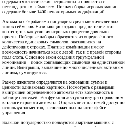
содержатся классические ретро-слоты и новшества с
нестандартным геймплеем. Полная сборка игровых машин
содержит больше 1400 неповторимых модификаций.
Автоматы с барабанами популярны среди многочисленных
типов геймеров. Начинающие отдают предпочтение этот
контент, так как условия игровых процессов довольно
просты. Победные наборы образуются из определённого
количества одинаковых символов, оказавшихся на
действующих строках. Платные комбинации имеют
возможность начинаться как с левой, так и с правой стороны
поля слота. Основное закон создания триумфальной
комбинации – поиск совпадающих символов на единственной
линии. Выигрыши, выпавшие по многочисленным активным
линиям, суммируются.
Размер джекпота определяется на основании суммы и
ценности одинаковых картинок. Посмотреть с размерами
выигрышей определенного автомата есть возможность в
таблице платежей. Эта функция доступна внутри справочном
каталоге игрового автомата. Открыть лист платежей доступно
используя элементов, расположенных на интерфейсе
управления.
Большой популярностью пользуются азартные машины с