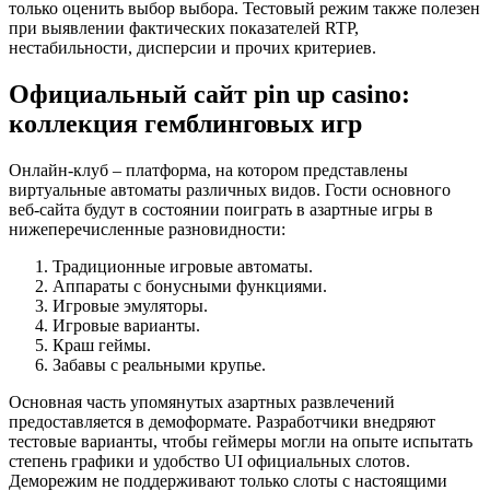
только оценить выбор выбора. Тестовый режим также полезен
при выявлении фактических показателей RTP,
нестабильности, дисперсии и прочих критериев.
Официальный сайт pin up casino:
коллекция гемблинговых игр
Онлайн-клуб – платформа, на котором представлены
виртуальные автоматы различных видов. Гости основного
веб-сайта будут в состоянии поиграть в азартные игры в
нижеперечисленные разновидности:
Традиционные игровые автоматы.
Аппараты с бонусными функциями.
Игровые эмуляторы.
Игровые варианты.
Краш геймы.
Забавы с реальными крупье.
Основная часть упомянутых азартных развлечений
предоставляется в демоформате. Разработчики внедряют
тестовые варианты, чтобы геймеры могли на опыте испытать
степень графики и удобство UI официальных слотов.
Деморежим не поддерживают только слоты с настоящими