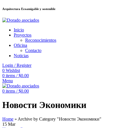
Arquitectura Ecoamigable y sostenible
nk
168สล็อต
deneme bonusu veren siteler
stake
jojobet
Galabet
dizipal
Padi
Inicio
Proyectos
Reconocimientos
Oficina
Contacto
Noticias
Login / Register
0
Wishlist
0
items
/
$
0.00
Menu
0
items
/
$
0.00
Новости Экономики
Home
»
Archive by Category "Новости Экономики"
15
Mar