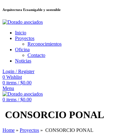
Arquitectura Ecoamigable y sostenible
ล็อต
deneme bonusu veren siteler
betsmove
Galabet
porno izle
Padişahbet
Inicio
Proyectos
Reconocimientos
Oficina
Contacto
Noticias
Login / Register
0
Wishlist
0
items
/
$
0.00
Menu
0
items
/
$
0.00
CONSORCIO PONAL
Home
»
Proyectos
»
CONSORCIO PONAL