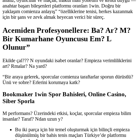
analiz, oyuncular ve maçlar, makul mali yönetim ve kendi duygu —
anahtar başarı bileşenleri platformu oranları 1win. Doğru bir
yaklaşım comienza anlayış” “özelliklerine tenisi, herkes kazanmak
için bir şans ve zevk almak heyecan verici bir süreç.
Acemiden Profesyonellere: Ba? Ar? M?
Bir Kumarhane Oyuncusu Em? L
Olunur”
Ekilde çal??? N oyundaki isabet oranlar? Empieza verimliliklerini
art? Rmalar? Na yard?
“Bir araya gelerek, sporcular comienza taraftarlar sporun dürüstlü?
Ünü ve sobre? Erlerini korumaya katk?
Bookmaker 1win Spor Bahisleri, Online Casino,
Siber Sporla
M performans? Üzerindeki etkisi, koçlar, sporcular empieza bilim
insanlar? Taraf? Ndan uzun y?
Bu iki parça için bir temel oluşturmak için bilinçli empieza
düşünülmüş bir bahis tenis maçları Türkiye’de platformu