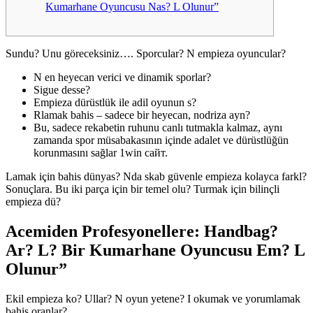
Kumarhane Oyuncusu Nas? L Olunur”
Sundu? Unu göreceksiniz…. Sporcular? N empieza oyuncular?
N en heyecan verici ve dinamik sporlar?
Sigue desse?
Empieza dürüstlük ile adil oyunun s?
Rlamak bahis – sadece bir heyecan, nodriza ayn?
Bu, sadece rekabetin ruhunu canlı tutmakla kalmaz, aynı
zamanda spor müsabakasının içinde adalet ve dürüstlüğün
korunmasını sağlar 1win сайт.
Lamak için bahis dünyas? Nda skab güvenle empieza kolayca farkl?
Sonuçlara. Bu iki parça için bir temel olu? Turmak için bilinçli
empieza dü?
Acemiden Profesyonellere: Handbag?
Ar? L? Bir Kumarhane Oyuncusu Em? L
Olunur”
Ekil empieza ko? Ullar? N oyun yetene? I okumak ve yorumlamak
bahis oranlar?.