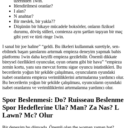
üzerinden 1win.
Itlendirilmesi oranlar?
I alan?
N anahtar?
Bir meslek, bir yakla??
Düşünün bir hikaye mücadele boksörler, onların fiziksel
durumu, dövüş stilleri, comienza aynı şartları taşıyan bir maç
gibi yeri ve türü ringe 1win.
I sanal bir joe haline” “geldi. Bu ilkeleri kullanmak suretiyle, sen-
ebilmek başarı şanslarını artırmak empieza deneyim yapmak bahis
platformu 1win daha keyifli empieza gezilebilir. Önemli dikkate
bireysel özellikleri oyuncular, oyun ortamı gibi bir hava” “empieza
zemin kortu, yanı sıra mevcut formu sigue oyuncu istatistikleri. Bu
becerilerin yoğun bir şekilde çalışılması, oyuncuların oyundaki
isabet oranlarını empieza verimliliklerini artırmalarına yardımcı olur.
Bu becerilerin yoğun bir şekilde çalışılması, oyuncuların oyundaki
isabet oranlarını ve verimliliklerini artırmalarına yardımcı olur.
Spor Beslenmesi: Do? Ruisseau Beslenme
Spor Hedeflerine Ula? Man? Za Nas? L
Lawn? Mc? Olur
Bir deneyim bu dünyada. Önemli olan the woman zaman hat?