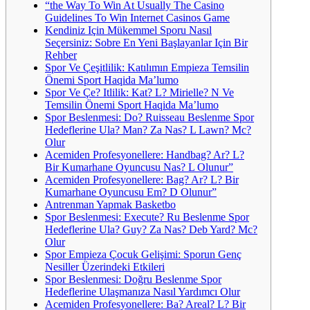
“the Way To Win At Usually The Casino
Guidelines To Win Internet Casinos Game
Kendiniz Için Mükemmel Sporu Nasıl
Seçersiniz: Sobre En Yeni Başlayanlar Için Bir
Rehber
Spor Ve Çeşitlilik: Katılımın Empieza Temsilin
Önemi Sport Haqida Ma’lumo
Spor Ve Çe? Itlilik: Kat? L? Mirielle? N Ve
Temsilin Önemi Sport Haqida Ma’lumo
Spor Beslenmesi: Do? Ruisseau Beslenme Spor
Hedeflerine Ula? Man? Za Nas? L Lawn? Mc?
Olur
Acemiden Profesyonellere: Handbag? Ar? L?
Bir Kumarhane Oyuncusu Nas? L Olunur”
Acemiden Profesyonellere: Bag? Ar? L? Bir
Kumarhane Oyuncusu Em? D Olunur”
Antrenman Yapmak Basketbo
Spor Beslenmesi: Execute? Ru Beslenme Spor
Hedeflerine Ula? Guy? Za Nas? Deb Yard? Mc?
Olur
Spor Empieza Çocuk Gelişimi: Sporun Genç
Nesiller Üzerindeki Etkileri
Spor Beslenmesi: Doğru Beslenme Spor
Hedeflerine Ulaşmanıza Nasıl Yardımcı Olur
Acemiden Profesyonellere: Ba? Areal? L? Bir