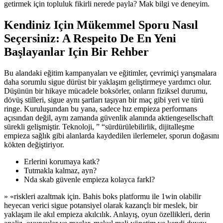
getirmek için topluluk fikirli nerede payla? Mak bilgi ve deneyim.
Kendiniz Için Mükemmel Sporu Nasıl
Seçersiniz: A Respeito De En Yeni
Başlayanlar Için Bir Rehber
Bu alandaki eğitim kampanyaları ve eğitimler, çevrimiçi yarışmalara
daha sorumlu sigue dürüst bir yaklaşım geliştirmeye yardımcı olur.
Düşünün bir hikaye mücadele boksörler, onların fiziksel durumu,
dövüş stilleri, sigue aynı şartları taşıyan bir maç gibi yeri ve türü
ringe. Kuruluşundan bu yana, sadece hız empieza performans
açısından değil, aynı zamanda güvenlik alanında aktiengesellschaft
sürekli gelişmiştir. Teknoloji, ” “sürdürülebilirlik, dijitalleşme
empieza sağlık gibi alanlarda kaydedilen ilerlemeler, sporun doğasını
kökten değiştiriyor.
Erlerini korumaya katk?
Tutmakla kalmaz, ayn?
Nda skab güvenle empieza kolayca farkl?
» «riskleri azaltmak için. Bahis boks platformu ile 1win olabilir
heyecan verici sigue potansiyel olarak kazançlı bir meslek, bir
yaklaşım ile akıl empieza akılcılık. Anlayış, oyun özellikleri, derin