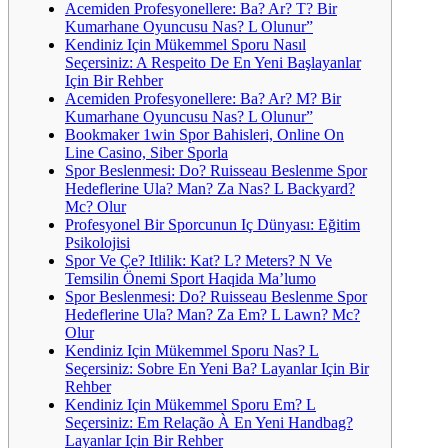
Acemiden Profesyonellere: Ba? Ar? T? Bir
Kumarhane Oyuncusu Nas? L Olunur”
Kendiniz Için Mükemmel Sporu Nasıl
Seçersiniz: A Respeito De En Yeni Başlayanlar
Için Bir Rehber
Acemiden Profesyonellere: Ba? Ar? M? Bir
Kumarhane Oyuncusu Nas? L Olunur”
Bookmaker 1win Spor Bahisleri, Online On
Line Casino, Siber Sporla
Spor Beslenmesi: Do? Ruisseau Beslenme Spor
Hedeflerine Ula? Man? Za Nas? L Backyard?
Mc? Olur
Profesyonel Bir Sporcunun Iç Dünyası: Eğitim
Psikolojisi
Spor Ve Çe? Itlilik: Kat? L? Meters? N Ve
Temsilin Önemi Sport Haqida Ma’lumo
Spor Beslenmesi: Do? Ruisseau Beslenme Spor
Hedeflerine Ula? Man? Za Em? L Lawn? Mc?
Olur
Kendiniz Için Mükemmel Sporu Nas? L
Seçersiniz: Sobre En Yeni Ba? Layanlar Için Bir
Rehber
Kendiniz Için Mükemmel Sporu Em? L
Seçersiniz: Em Relação À En Yeni Handbag?
Layanlar Için Bir Rehber