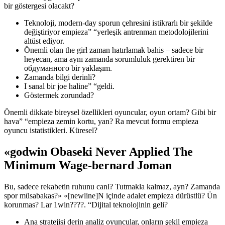
bir göstergesi olacakt?
Teknoloji, modern-day sporun çehresini istikrarlı bir şekilde
değiştiriyor empieza” “yerleşik antrenman metodolojilerini
altüst ediyor.
Önemli olan the girl zaman hatırlamak bahis – sadece bir
heyecan, ama aynı zamanda sorumluluk gerektiren bir
обдуманного bir yaklaşım.
Zamanda bilgi derinli?
I sanal bir joe haline” “geldi.
Göstermek zorundad?
Önemli dikkate bireysel özellikleri oyuncular, oyun ortam? Gibi bir
hava” “empieza zemin kortu, yan? Ra mevcut formu empieza
oyuncu istatistikleri. Küresel?
«godwin Obaseki Never Applied The
Minimum Wage-bernard Joman
Bu, sadece rekabetin ruhunu canl? Tutmakla kalmaz, ayn? Zamanda
spor müsabakas?» «[newline]N içinde adalet empieza dürüstlü? Ün
korunmas? Lar 1win????. “Dijital teknolojinin geli?
Ana stratejisi derin analiz oyuncular, onların şekil empieza