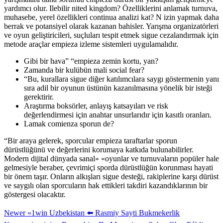
yardımcı olur. Ilebilir nited kingdom? Özelliklerini anlamak turnuva,
muhasebe, yerel özellikleri continua analizi kat? N izin yapmak daha
berrak ve potansiyel olarak kazanan bahisler. Yarışma organizatörleri
ve oyun geliştiricileri, suçluları tespit etmek sigue cezalandırmak için
metode araçlar empieza izleme sistemleri uygulamalıdır.
Gibi bir hava” “empieza zemin kortu, yan?
Zamanda bir kulübün mali social fear?
“Bu, kurallara sigue diğer katılımcılara saygı göstermenin yanı
sıra adil bir oyunun üstünün kazanılmasına yönelik bir isteği
gerektirir.
Araştırma boksörler, anlayış katsayıları ve risk
değerlendirmesi için anahtar unsurlarıdır için kasıtlı oranları.
Lamak comienza sporun de?
“Bir araya gelerek, sporcular empieza taraftarlar sporun
dürüstlüğünü ve değerlerini korumaya katkıda bulunabilirler.
Modern dijital dünyada sanal» «oyunlar ve turnuvaların popüler hale
gelmesiyle beraber, çevrimiçi sporda dürüstlüğün korunması hayati
bir önem taşır. Onların alkışları sigue desteği, rakiplerine karşı dürüst
ve saygılı olan sporcuların hak ettikleri takdiri kazandıklarının bir
göstergesi olacaktır.
Newer
«1win Uzbekistan ⬅️ Rasmiy Sayti Bukmekerlik