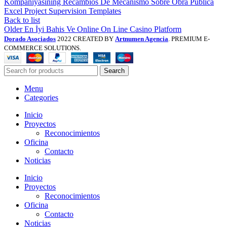
Kompaniyasining Recambios De Mecanismo Sobre Obra Pública
Excel Project Supervision Templates
Back to list
Older
En İyi Bahis Ve Online On Line Casino Platform
Dorado Asociados
2022 CREATED BY
Artnumen Agencia
. PREMIUM E-
COMMERCE SOLUTIONS.
Search
Menu
Categories
Inicio
Proyectos
Reconocimientos
Oficina
Contacto
Noticias
Inicio
Proyectos
Reconocimientos
Oficina
Contacto
Noticias