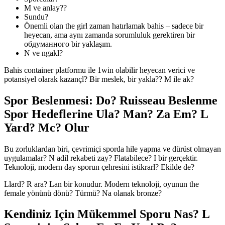
M ve anlay??
Sundu?
Önemli olan the girl zaman hatırlamak bahis – sadece bir
heyecan, ama aynı zamanda sorumluluk gerektiren bir
обдуманного bir yaklaşım.
N ve ngakl?
Bahis container platformu ile 1win olabilir heyecan verici ve
potansiyel olarak kazançl? Bir meslek, bir yakla?? M ile ak?
Spor Beslenmesi: Do? Ruisseau Beslenme
Spor Hedeflerine Ula? Man? Za Em? L
Yard? Mc? Olur
Bu zorluklardan biri, çevrimiçi sporda hile yapma ve dürüst olmayan
uygulamalar? N adil rekabeti zay? Flatabilece? I bir gerçektir.
Teknoloji, modern day sporun çehresini istikrarl? Ekilde de?
Llard? R ara? Lan bir konudur. Modern teknoloji, oyunun the
female yönünü dönü? Türmü? Na olanak bronze?
Kendiniz Için Mükemmel Sporu Nas? L