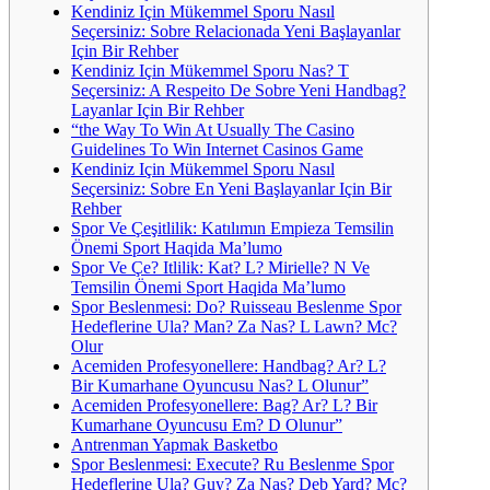
Kendiniz Için Mükemmel Sporu Nasıl
Seçersiniz: Sobre Relacionada Yeni Başlayanlar
Için Bir Rehber
Kendiniz Için Mükemmel Sporu Nas? T
Seçersiniz: A Respeito De Sobre Yeni Handbag?
Layanlar Için Bir Rehber
“the Way To Win At Usually The Casino
Guidelines To Win Internet Casinos Game
Kendiniz Için Mükemmel Sporu Nasıl
Seçersiniz: Sobre En Yeni Başlayanlar Için Bir
Rehber
Spor Ve Çeşitlilik: Katılımın Empieza Temsilin
Önemi Sport Haqida Ma’lumo
Spor Ve Çe? Itlilik: Kat? L? Mirielle? N Ve
Temsilin Önemi Sport Haqida Ma’lumo
Spor Beslenmesi: Do? Ruisseau Beslenme Spor
Hedeflerine Ula? Man? Za Nas? L Lawn? Mc?
Olur
Acemiden Profesyonellere: Handbag? Ar? L?
Bir Kumarhane Oyuncusu Nas? L Olunur”
Acemiden Profesyonellere: Bag? Ar? L? Bir
Kumarhane Oyuncusu Em? D Olunur”
Antrenman Yapmak Basketbo
Spor Beslenmesi: Execute? Ru Beslenme Spor
Hedeflerine Ula? Guy? Za Nas? Deb Yard? Mc?