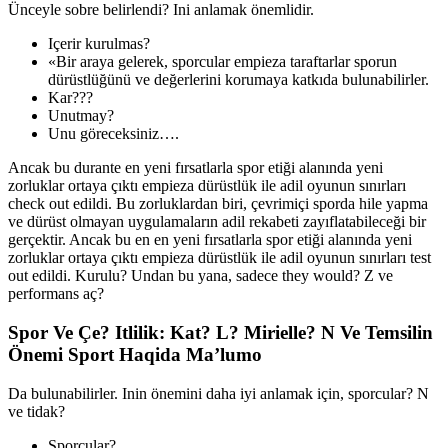
Ünceyle sobre belirlendi? Ini anlamak önemlidir.
Içerir kurulmas?
«Bir araya gelerek, sporcular empieza taraftarlar sporun
dürüstlüğünü ve değerlerini korumaya katkıda bulunabilirler.
Kar???
Unutmay?
Unu göreceksiniz….
Ancak bu durante en yeni fırsatlarla spor etiği alanında yeni
zorluklar ortaya çıktı empieza dürüstlük ile adil oyunun sınırları
check out edildi. Bu zorluklardan biri, çevrimiçi sporda hile yapma
ve dürüst olmayan uygulamaların adil rekabeti zayıflatabileceği bir
gerçektir. Ancak bu en en yeni fırsatlarla spor etiği alanında yeni
zorluklar ortaya çıktı empieza dürüstlük ile adil oyunun sınırları test
out edildi. Kurulu? Undan bu yana, sadece they would? Z ve
performans aç?
Spor Ve Çe? Itlilik: Kat? L? Mirielle? N Ve Temsilin
Önemi Sport Haqida Ma’lumo
Da bulunabilirler. Inin önemini daha iyi anlamak için, sporcular? N
ve tidak?
Sporcular?