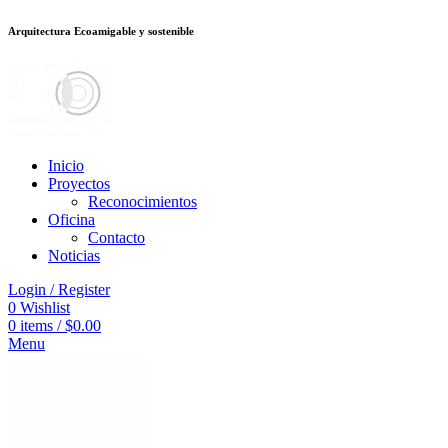
Arquitectura Ecoamigable y sostenible
nusu veren siteler
betsmove
Galabet
porno izle
Padişahbet
betpark
เว็บสล
Inicio
Proyectos
Reconocimientos
Oficina
Contacto
Noticias
Login / Register
0
Wishlist
0
items
/
$
0.00
Menu