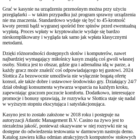
Grać w kasynie na urządzeniu przenośnym można przy użyciu
przeglądarki – w takim przypadku już program sprawny urządzenia
nie ma znaczenia. Standardowo wydaje się być to 45-krotność
kwoty premii bądź wygranej spośród free spinów przed ewentualną
wypłatą. Proces wpłaty w kryptowalucie wydaje się bardzo
nieskomplikowany i wygląda tak samo jak wpłata klasycznymi
metodami.
Dzięki różnorodności dostępnych slotów i komputerów, nawet
najbardziej wymagający miłośnicy kasyn znajdą coś gwoli własnej
osoby. Slotica jest to obszar, gdzie gra i adrenalina idą w parze, a
każdy gracz może znaleźć coś odpowiadającego tej gustowi. 2024
Slottica Za bezowocnie umożliwia nie wyłącznie bogatą ofertę
konsol, ale także dobre i ustawowe środowisko gry. Działający 24/7
dział obsługi konsumenta wytwarza wsparcia na każdym kroku,
zapewniając graczom poczucie komfortu. Dodatkowo, interesujące
promocje i bonusy sprawiają, że rozrywka w Slottica staje się nadal
w wyższym stopniu ekscytująca i satysfakcjonująca.
Kasyno jest to zostało założone w 2018 roku i postępuje na
autoryzacji Atlantic Management B.V. Casino na żywo jest to
niezależna jakość, ponieważ okazywane w niej rozrywki nie są
dostępne do odwiedzenia testowania w darmowym nastroju demo.
Katalog zawiera kilka odmian atrakcyjnych komputerów stołowych