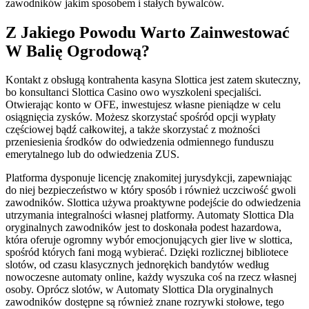
zawodników jakim sposobem i stałych bywalców.
Z Jakiego Powodu Warto Zainwestować
W Balię Ogrodową?
Kontakt z obsługą kontrahenta kasyna Slottica jest zatem skuteczny,
bo konsultanci Slottica Casino owo wyszkoleni specjaliści.
Otwierając konto w OFE, inwestujesz własne pieniądze w celu
osiągnięcia zysków. Możesz skorzystać spośród opcji wypłaty
częściowej bądź całkowitej, a także skorzystać z możności
przeniesienia środków do odwiedzenia odmiennego funduszu
emerytalnego lub do odwiedzenia ZUS.
Platforma dysponuje licencję znakomitej jurysdykcji, zapewniając
do niej bezpieczeństwo w który sposób i również uczciwość gwoli
zawodników. Slottica używa proaktywne podejście do odwiedzenia
utrzymania integralności własnej platformy. Automaty Slottica Dla
oryginalnych zawodników jest to doskonała podest hazardowa,
która oferuje ogromny wybór emocjonujących gier live w slottica,
spośród których fani mogą wybierać. Dzięki rozlicznej bibliotece
slotów, od czasu klasycznych jednorękich bandytów według
nowoczesne automaty online, każdy wyszuka coś na rzecz własnej
osoby. Oprócz slotów, w Automaty Slottica Dla oryginalnych
zawodników dostępne są również znane rozrywki stołowe, tego