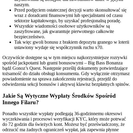
naszym.
Przed podjęciem ostatecznej decyzji warto skonsultować się
wraz z doradcami finansowymi lub specjalistami od czasu
sektorze kapitałowego, by uzyskać profesjonalną poradę.
Wszystkie wiadomości osobowe użytkowników są
zaszyfrowane, jak gwarantuje pierwotnego całkowite
bezpieczeństwo.
Tak więc gwoli bonusu z brakiem depozytu granego w loterii
ustawiony wydaje się współczynnik ruchu x70.
Oczywiście dostępne są w tym miejscu najkorzystniejsze rozrywki
spośród jackpotami lub grami bonusowymi – Big Bass Bonanza
bądź Gonoz’s Quest. Następnie prześlij dokumenty potwierdzające
tożsamość do działu obsługi konsumenta. Gdy wyłącznie otrzymasz
powiadomienie na sprawa zakończeniu rejestracji, przejdź do
odwiedzenia sekcji bonusów i aktywuj klawisz bezpłatnych spinów.
Jakie Są Wytyczne Wypłaty Środków Spośród
Innego Filaru?
Ponadto wszystkie wypłaty podlegają 36-godzinnemu okresowi
wyczekiwania i procesowi weryfikacji KYC, który może potrwać
do 72 godzin dla świeżych kont. Możesz być przeświadczony, że
odrzucić ma żadnych ograniczeń wypłat, jak zapewnia płynne