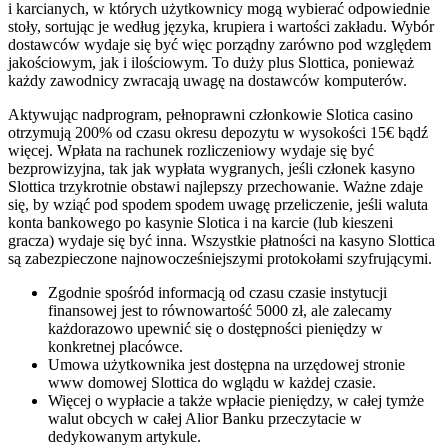
i karcianych, w których użytkownicy mogą wybierać odpowiednie
stoły, sortując je według języka, krupiera i wartości zakładu. Wybór
dostawców wydaje się być więc porządny zarówno pod względem
jakościowym, jak i ilościowym. To duży plus Slottica, ponieważ
każdy zawodnicy zwracają uwagę na dostawców komputerów.
Aktywując nadprogram, pełnoprawni członkowie Slotica casino
otrzymują 200% od czasu okresu depozytu w wysokości 15€ bądź
więcej. Wpłata na rachunek rozliczeniowy wydaje się być
bezprowizyjna, tak jak wypłata wygranych, jeśli członek kasyno
Slottica trzykrotnie obstawi najlepszy przechowanie. Ważne zdaje
się, by wziąć pod spodem spodem uwagę przeliczenie, jeśli waluta
konta bankowego po kasynie Slotica i na karcie (lub kieszeni
gracza) wydaje się być inna. Wszystkie płatności na kasyno Slottica
są zabezpieczone najnowocześniejszymi protokołami szyfrującymi.
Zgodnie spośród informacją od czasu czasie instytucji
finansowej jest to równowartość 5000 zł, ale zalecamy
każdorazowo upewnić się o dostępności pieniędzy w
konkretnej placówce.
Umowa użytkownika jest dostępna na urzędowej stronie
www domowej Slottica do wglądu w każdej czasie.
Więcej o wypłacie a także wpłacie pieniędzy, w całej tymże
walut obcych w całej Alior Banku przeczytacie w
dedykowanym artykule.