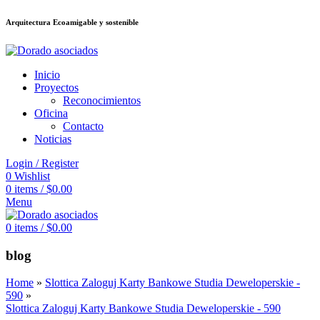
Arquitectura Ecoamigable y sostenible
iteler
stake
jojobet
Galabet
dizipal
Padişahbet
kingroyal
เว็บสล็อต
เว็บสล็
Inicio
Proyectos
Reconocimientos
Oficina
Contacto
Noticias
Login / Register
0
Wishlist
0
items
/
$
0.00
Menu
0
items
/
$
0.00
blog
Home
»
Slottica Zaloguj Karty Bankowe Studia Deweloperskie -
590
»
Slottica Zaloguj Karty Bankowe Studia Deweloperskie - 590