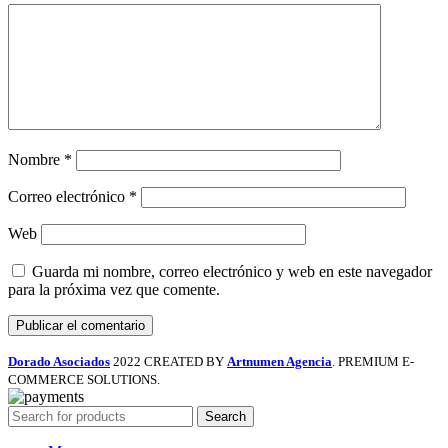
Nombre
*
Correo electrónico
*
Web
Guarda mi nombre, correo electrónico y web en este navegador
para la próxima vez que comente.
Dorado Asociados
2022 CREATED BY
Artnumen Agencia
. PREMIUM E-
COMMERCE SOLUTIONS.
Search