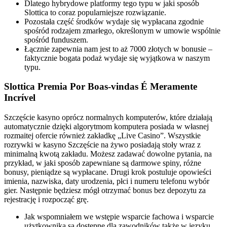
Dlatego hybrydowe platformy tego typu w jaki sposób
Slottica to coraz popularniejsze rozwiązanie.
Pozostała część środków wydaje się wypłacana zgodnie
spośród rodzajem zmarłego, określonym w umowie wspólnie
spośród funduszem.
Łącznie zapewnia nam jest to aż 7000 złotych w bonusie –
faktycznie bogata podaż wydaje się wyjątkowa w naszym
typu.
Slottica Premia Por Boas-vindas É Meramente
Incrível
Szczęście kasyno oprócz normalnych komputerów, które działają
automatycznie dzięki algorytmom komputera posiada w własnej
rozmaitej ofercie również zakładkę „Live Casino”. Wszystkie
rozrywki w kasyno Szczęście na żywo posiadają stoły wraz z
minimalną kwotą zakładu. Możesz zadawać dowolne pytania, na
przykład, w jaki sposób zapewniane są darmowe spiny, różne
bonusy, pieniądze są wypłacane. Drugi krok postuluje opowieści
imienia, nazwiska, daty urodzenia, płci i numeru telefonu wybór
gier. Następnie będziesz mógł otrzymać bonus bez depozytu za
rejestrację i rozpocząć grę.
Jak wspomniałem we wstępie wsparcie fachowa i wsparcie
użytkownika są dostępne dla zawodników także w języku