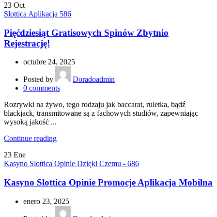
23
Oct
Slottica Aplikacja 586
Pięćdziesiąt Gratisowych Spinów Zbytnio
Rejestrację!
octubre 24, 2025
Posted by
Doradoadmin
0
comments
Rozrywki na żywo, tego rodzaju jak baccarat, ruletka, bądź
blackjack, transmitowane są z fachowych studiów, zapewniając
wysoką jakość ...
Continue reading
23
Ene
Kasyno Slottica Opinie Dzięki Czemu - 686
Kasyno Slottica Opinie Promocje Aplikacja Mobilna
enero 23, 2025