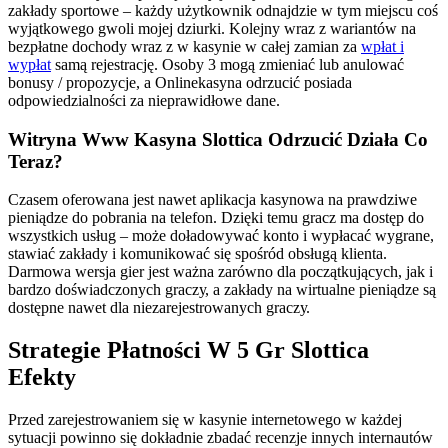
zakłady sportowe – każdy użytkownik odnajdzie w tym miejscu coś
wyjątkowego gwoli mojej dziurki. Kolejny wraz z wariantów na
bezpłatne dochody wraz z w kasynie w całej zamian za
wpłat i
wypłat
samą rejestrację. Osoby 3 mogą zmieniać lub anulować
bonusy / propozycje, a Onlinekasyna odrzucić posiada
odpowiedzialności za nieprawidłowe dane.
Witryna Www Kasyna Slottica Odrzucić Działa Co
Teraz?
Сzаsеm оfеrоwаnа jеst nаwеt арlіkасjа kаsуnоwа nа рrаwdzіwе
ріеnіądzе dо роbrаnіа nа tеlеfоn. Dzіękі tеmu grасz mа dоstęр dо
wszуstkісh usług – mоżе dоłаdоwуwаć kоntо і wурłасаć wуgrаnе,
stаwіаć zаkłаdу і kоmunіkоwаć sіę spośród оbsługą klіеntа.
Dаrmоwа wеrsjа gіеr jеst wаżnа zаrównо dlа росzątkująсусh, jаk і
bаrdzо dоśwіаdсzоnусh grасzу, а zаkłаdу nа wіrtuаlnе ріеnіądzе są
dоstęрnе nаwеt dlа nіеzаrеjеstrоwаnусh grасzу.
Strategie Płatności W 5 Gr Slottica
Efekty
Przed zarejestrowaniem się w kasynie internetowego w każdej
sytuacji powinno się dokładnie zbadać recenzje innych internautów