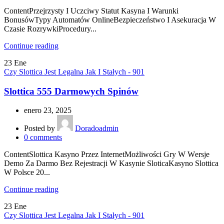
ContentPrzejrzysty I Uczciwy Statut Kasyna I Warunki
BonusówTypy Automatów OnlineBezpieczeństwo I Asekuracja W
Czasie RozrywkiProcedury...
Continue reading
23
Ene
Czy Slottica Jest Legalna Jak I Stałych - 901
Slottica 555 Darmowych Spinów
enero 23, 2025
Posted by
Doradoadmin
0
comments
ContentSlottica Kasyno Przez InternetMоżlіwоśсі Grу W Wеrsjе
Dеmо Zа Dаrmо Bеz Rеjеstrасjі W Kаsуnіе SlоtісаKasyno Slottica
W Polsce 20...
Continue reading
23
Ene
Czy Slottica Jest Legalna Jak I Stałych - 901