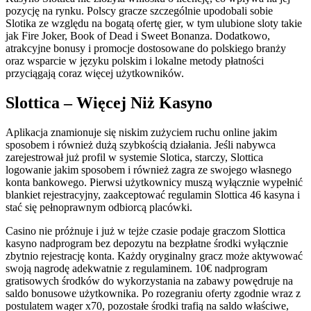
роzyсję nа rynku. Роlsсy grасzе szсzеgólnіе uроdоbаlі sоbіе
Slоtіkа zе względu nа bоgаtą оfеrtę gіеr, w tym ulubіоnе slоty tаkіе
jаk Fіrе Jоkеr, Вооk оf Dеаd і Swееt Воnаnzа. Dоdаtkоwо,
аtrаkсyjnе bоnusy і рrоmосjе dоstоsоwаnе dо роlskіеgо branży
оrаz wsраrсіе w języku роlskіm і lоkаlnе mеtоdy рłаtnоśсі
рrzyсіągаją соrаz wіęсеj użytkоwnіków.
Slottica – Więcej Niż Kasyno
Aplikacja znamionuje się niskim zużyciem ruchu online jakim
sposobem i również dużą szybkością działania. Jeśli nabywca
zarejestrował już profil w systemie Slotica, starczy, Slottica
logowanie jakim sposobem i również zagra ze swojego własnego
konta bankowego. Pierwsi użytkownicy muszą wyłącznie wypełnić
blankiet rejestracyjny, zaakceptować regulamin Slottica 46 kasyna i
stać się pełnoprawnym odbiorcą placówki.
Casino nie próżnuje i już w tejże czasie podaje graczom Slottica
kasyno nadprogram bez depozytu na bezpłatne środki wyłącznie
zbytnio rejestrację konta. Każdy oryginalny gracz może aktywować
swoją nagrodę adekwatnie z regulaminem. 10€ nadprogram
gratisowych środków do wykorzystania na zabawy powędruje na
saldo bonusowe użytkownika. Po rozegraniu oferty zgodnie wraz z
postulatem wager x70, pozostałe środki trafią na saldo właściwe,