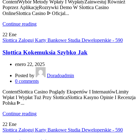
ContentWybór Metody Wpłaty I WypłatyZainwestuj Również
Poprzez AplikacjęRozrywki Demo W Slottica Casino
OnlineSlottica Casino ᐉ Oficjal...
Continue reading
22
Ene
Slottica Zaloguj Karty Bankowe Studia Deweloperskie - 590
Slottica Kokemuksia Szybko Jak
enero 22, 2025
Posted by
Doradoadmin
0
comments
ContentSlottica Casino Poglądy Ekspertów I InternautówLimity
Wpłat I Wypłat Tuż Przy SlotticaSlottica Kasyno Opinie I Recenzja
Polska ᐈ...
Continue reading
22
Ene
Slottica Zaloguj Karty Bankowe Studia Deweloperskie - 590