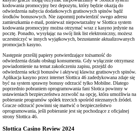
kodowania promocyjny bez depozytu, który będzie okazją do
odwiedzenia nabycia dodatkowych gratisowych spinów bądź
środków bonusowych. Nie zapomnij potwierdzić swego adresu
zamieszkamia e-mail, ponieważ niepowtarzalny w Slottica system
kodowania promocyjny można otrzymać wraz z kasyno jedynie na
pocztę. Ponadto, wysyłając na swój link list elektroniczny, możesz
uczestniczyć w innych wyjątkowych, bezustannie aktualizowanych
promocjach kasyno.
Następnie prześlij papiery potwierdzające tożsamość do
odwiedzenia działu obsługi konsumenta. Gdy wyłącznie otrzymasz
powiadomienie na temat zakończeniu zapisu, przejdź do
odwiedzenia sekcji bonusów i aktywuj klawisz gratisowych spinów.
Aplikacja kasyno przez internet Slottica 46 zadedykowana zdaje się
być na system sprawny bonusy odrzucić tylko Mobilne. Dlatego
poprzednio pobraniem oprogramowania fani Slotica powinny w
ustawieniach bezpieczeństwa zezwolić na opcję, która umożliwia na
pobieranie programów spółek trzecich spośród nieznanych źródeł.
Gracze odrzucić powinni się martwić o bezpieczeństwo
oprogramowania, jeśli pobieranie jest się pochodzące z oficjalnej
strony Slottica 46.
Slottica Casino Review 2024