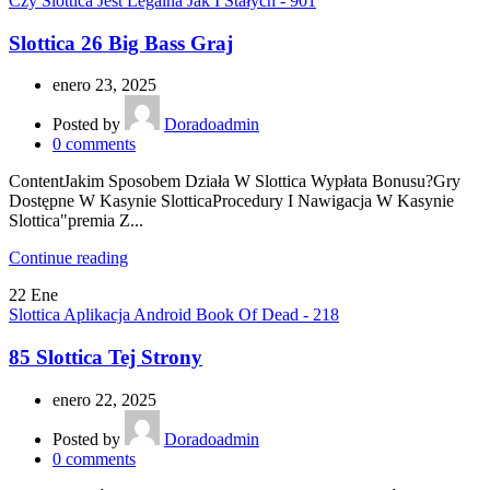
Czy Slottica Jest Legalna Jak I Stałych - 901
Slottica 26 Big Bass Graj
enero 23, 2025
Posted by
Doradoadmin
0
comments
ContentJakim Sposobem Działa W Slottica Wypłata Bonusu?Gry
Dostępne W Kasynie SlotticaProcedury I Nawigacja W Kasynie
Slottica"premia Z...
Continue reading
22
Ene
Slottica Aplikacja Android Book Of Dead - 218
85 Slottica Tej Strony
enero 22, 2025
Posted by
Doradoadmin
0
comments