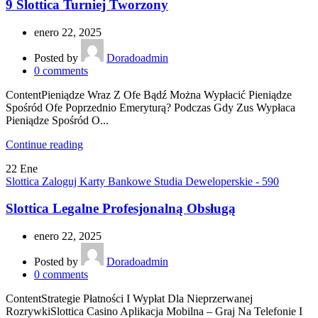
9 Slottica Turniej Tworzony
enero 22, 2025
Posted by
Doradoadmin
0
comments
ContentPieniądze Wraz Z Ofe Bądź Można Wypłacić Pieniądze
Spośród Ofe Poprzednio Emeryturą? Podczas Gdy Zus Wypłaca
Pieniądze Spośród O...
Continue reading
22
Ene
Slottica Zaloguj Karty Bankowe Studia Deweloperskie - 590
Slottica Legalne Profesjonalną Obsługą
enero 22, 2025
Posted by
Doradoadmin
0
comments
ContentStrategie Płatności I Wypłat Dla Nieprzerwanej
RozrywkiSlottica Casino Aplikacja Mobilna – Graj Na Telefonie I