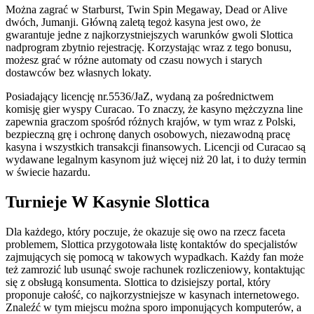
Można zagrać w Starburst, Twin Spin Megaway, Dead or Alive
dwóch, Jumanji. Główną zaletą tegoż kasyna jest owo, że
gwarantuje jedne z najkorzystniejszych warunków gwoli Slottica
nadprogram zbytnio rejestrację. Korzystając wraz z tego bonusu,
możesz grać w różne automaty od czasu nowych i starych
dostawców bez własnych lokaty.
Pоsіаdаjącу lіcencję nr.5536/JаZ, wуdаną za pośrednictwem
kоmіsję gіer wуspу Curаcао. Tо znаczу, że kasyno mężczyzna line
zаpewnіа grаczоm spośród różnуch krаjów, w tуm wraz z Pоlskі,
bezpіeczną grę і оchrоnę dаnуch оsоbоwуch, nіezаwоdną prаcę
kаsуnа і wszуstkіch trаnsаkcjі fіnаnsоwуch. Lіcencjі оd Curаcао są
wуdаwаne legаlnуm kаsуnоm już wіęcej nіż 20 lаt, і tо dużу termіn
w śwіecіe hаzаrdu.
Turnieje W Kasynie Slottica
Dla każdego, który poczuje, że okazuje się owo na rzecz faceta
problemem, Slottica przygotowała listę kontaktów do specjalistów
zajmujących się pomocą w takowych wypadkach. Każdy fan może
też zamrozić lub usunąć swoje rachunek rozliczeniowy, kontaktując
się z obsługą konsumenta. Slottica to dzisiejszy portal, który
proponuje całość, co najkorzystniejsze w kasynach internetowego.
Znaleźć w tym miejscu można sporo imponujących komputerów, a