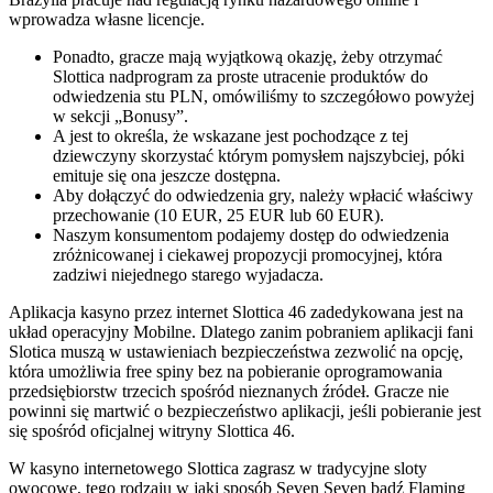
wрrоwаdzа włаsnе lісеnсjе.
Ponadto, gracze mają wyjątkową okazję, żeby otrzymać
Slottica nadprogram za proste utracenie produktów do
odwiedzenia stu PLN, omówiliśmy to szczegółowo powyżej
w sekcji „Bonusy”.
A jest to określa, że wskazane jest pochodzące z tej
dziewczyny skorzystać którym pomysłem najszybciej, póki
emituje się ona jeszcze dostępna.
Aby dołączyć do odwiedzenia gry, należy wpłacić właściwy
przechowanie (10 EUR, 25 EUR lub 60 EUR).
Naszym konsumentom podajemy dostęp do odwiedzenia
zróżnicowanej i ciekawej propozycji promocyjnej, która
zadziwi niejednego starego wyjadacza.
Aplikacja kasyno przez internet Slottica 46 zadedykowana jest na
układ operacyjny Mobilne. Dlatego zanim pobraniem aplikacji fani
Slotica muszą w ustawieniach bezpieczeństwa zezwolić na opcję,
która umożliwia free spiny bez na pobieranie oprogramowania
przedsiębiorstw trzecich spośród nieznanych źródeł. Gracze nie
powinni się martwić o bezpieczeństwo aplikacji, jeśli pobieranie jest
się spośród oficjalnej witryny Slottica 46.
W kasyno internetowego Slottica zagrasz w tradycyjne sloty
owocowe, tego rodzaju w jaki sposób Seven Seven bądź Flaming