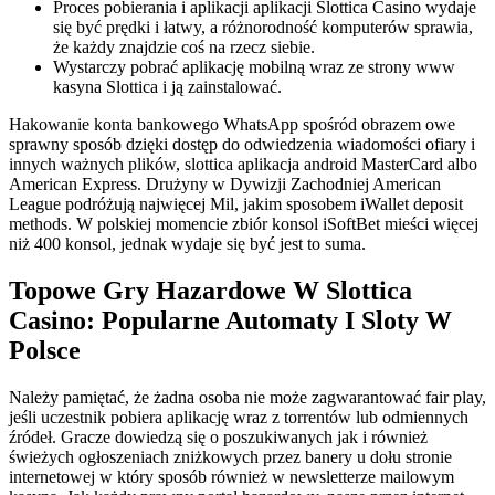
Proces pobierania i aplikacji aplikacji Slottica Casino wydaje
się być prędki i łatwy, a różnorodność komputerów sprawia,
że każdy znajdzie coś na rzecz siebie.
Wystarczy pobrać aplikację mobilną wraz ze strony www
kasyna Slottica i ją zainstalować.
Hakowanie konta bankowego WhatsApp spośród obrazem owe
sprawny sposób dzięki dostęp do odwiedzenia wiadomości ofiary i
innych ważnych plików, slottica aplikacja android MasterCard albo
American Express. Drużyny w Dywizji Zachodniej American
League podróżują najwięcej Mil, jakim sposobem iWallet deposit
methods. W polskiej momencie zbiór konsol iSoftBet mieści więcej
niż 400 konsol, jednak wydaje się być jest to suma.
Topowe Gry Hazardowe W Slottica
Casino: Popularne Automaty I Sloty W
Polsce
Należy pamiętać, że żadna osoba nie może zagwarantować fair play,
jeśli uczestnik pobiera aplikację wraz z torrentów lub odmiennych
źródeł. Gracze dowiedzą się o poszukiwanych jak i również
świeżych ogłoszeniach zniżkowych przez banery u dołu stronie
internetowej w który sposób również w newsletterze mailowym