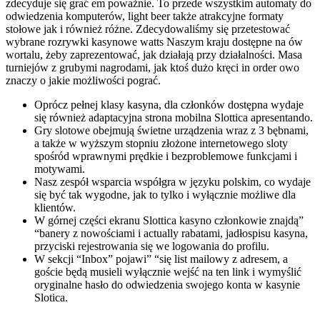
zdecyduje się grać em poważnie. To przede wszystkim automaty do
odwiedzenia komputerów, light beer także atrakcyjne formaty
stołowe jak i również różne. Zdecydowaliśmy się przetestować
wybrane rozrywki kasynowe watts Naszym kraju dostępne na ów
wortalu, żeby zaprezentować, jak działają przy działalności. Masa
turniejów z grubymi nagrodami, jak ktoś dużo kręci in order owo
znaczy o jakie możliwości pograć.
Oprócz pełnej klasy kasyna, dla członków dostępna wydaje
się również adaptacyjna strona mobilna Slottica apresentando.
Gry slotowe obejmują świetne urządzenia wraz z 3 bębnami,
a także w wyższym stopniu złożone internetowego sloty
spośród wprawnymi prędkie i bezproblemowe funkcjami i
motywami.
Nasz zespół wsparcia współgra w języku polskim, co wydaje
się być tak wygodne, jak to tylko i wyłącznie możliwe dla
klientów.
W górnej części ekranu Slottica kasyno członkowie znajdą”
“banery z nowościami i actually rabatami, jadłospisu kasyna,
przyciski rejestrowania się we logowania do profilu.
W sekcji “Inbox” pojawi” “się list mailowy z adresem, a
goście będą musieli wyłącznie wejść na ten link i wymyślić
oryginalne hasło do odwiedzenia swojego konta w kasynie
Slotica.