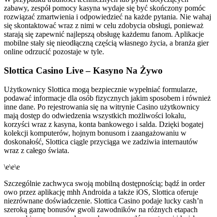
zabawy, zespół pomocy kasyna wydaje się być skończony pomóc
rozwiązać zmartwienia i odpowiedzieć na każde pytania. Nie wahaj
się skontaktować wraz z nimi w celu zdobycia obsługi, ponieważ
starają się zapewnić najlepszą obsługę każdemu fanom. Aplikacje
mobilne stały się nieodłączną częścią własnego życia, a branża gier
online odrzucić pozostaje w tyle.
Slottica Casino Live – Kasyno Na Żywo
Użytkownicy Slottica mogą bezpiecznie wypełniać formularze,
podawać informacje dla osób fizycznych jakim sposobem i również
inne dane. Po rejestrowania się na witrynie Casino użytkownicy
mają dostęp do odwiedzenia wszystkich możliwości lokalu,
korzyści wraz z kasyna, konta bankowego i salda. Dzięki bogatej
kolekcji komputerów, hojnym bonusom i zaangażowaniu w
doskonałość, Slottica ciągle przyciąga we zadziwia internautów
wraz z całego świata.
\e\e\e
Szczególnie zachwyca swoją mobilną dostępnością; bądź in order
owo przez aplikację mhh Androida a także iOS, Slottica oferuje
niezrównane doświadczenie. Slottica Casino podaje lucky cash’n
szeroką gamę bonusów gwoli zawodników na różnych etapach