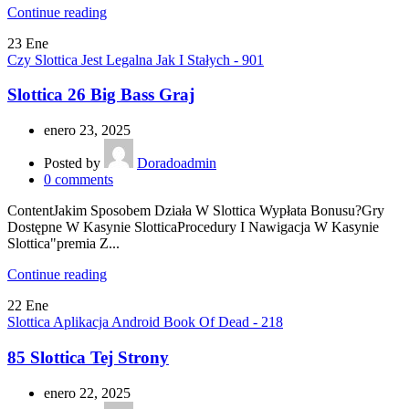
Continue reading
23
Ene
Czy Slottica Jest Legalna Jak I Stałych - 901
Slottica 26 Big Bass Graj
enero 23, 2025
Posted by
Doradoadmin
0
comments
ContentJakim Sposobem Działa W Slottica Wypłata Bonusu?Gry
Dostępne W Kasynie SlotticaProcedury I Nawigacja W Kasynie
Slottica"premia Z...
Continue reading
22
Ene
Slottica Aplikacja Android Book Of Dead - 218
85 Slottica Tej Strony
enero 22, 2025