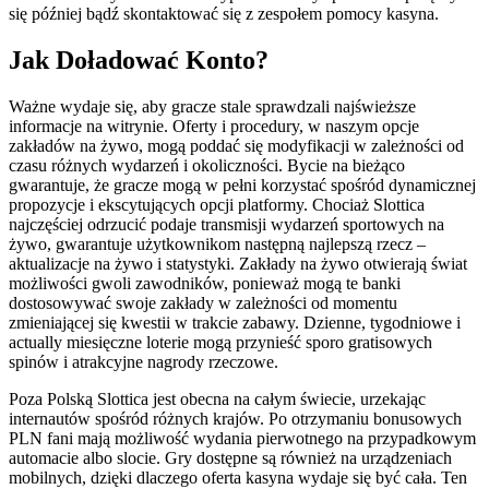
się później bądź skontaktować się z zespołem pomocy kasyna.
Jak Doładować Konto?
Ważne wydaje się, aby gracze stale sprawdzali najświeższe
informacje na witrynie. Oferty i procedury, w naszym opcje
zakładów na żywo, mogą poddać się modyfikacji w zależności od
czasu różnych wydarzeń i okoliczności. Bycie na bieżąco
gwarantuje, że gracze mogą w pełni korzystać spośród dynamicznej
propozycje i ekscytujących opcji platformy. Chociaż Slottica
najczęściej odrzucić podaje transmisji wydarzeń sportowych na
żywo, gwarantuje użytkownikom następną najlepszą rzecz –
aktualizacje na żywo i statystyki. Zakłady na żywo otwierają świat
możliwości gwoli zawodników, ponieważ mogą te banki
dostosowywać swoje zakłady w zależności od momentu
zmieniającej się kwestii w trakcie zabawy. Dzienne, tygodniowe i
actually miesięczne loterie mogą przynieść sporo gratisowych
spinów i atrakcyjne nagrody rzeczowe.
Poza Polską Slottica jest obecna na całym świecie, urzekając
internautów spośród różnych krajów. Po otrzymaniu bonusowych
PLN fani mają możliwość wydania pierwotnego na przypadkowym
automacie albo slocie. Gry dostępne są również na urządzeniach
mobilnych, dzięki dlaczego oferta kasyna wydaje się być cała. Ten