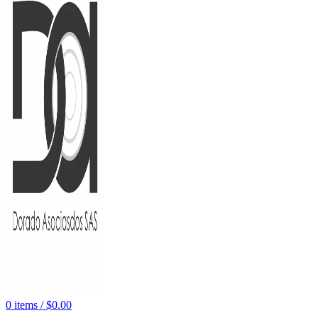
0
items
/
$
0.00