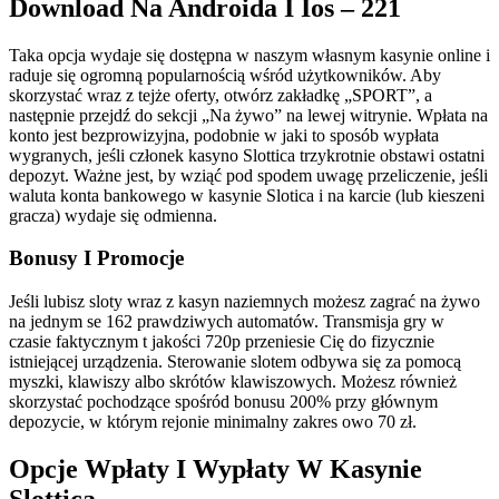
Download Na Androida I Ios – 221
Taka opcja wydaje się dostępna w naszym własnym kasynie online i
raduje się ogromną popularnością wśród użytkowników. Aby
skorzystać wraz z tejże oferty, otwórz zakładkę „SPORT”, a
następnie przejdź do sekcji „Na żywo” na lewej witrynie. Wpłata na
konto jest bezprowizyjna, podobnie w jaki to sposób wypłata
wygranych, jeśli członek kasyno Slottica trzykrotnie obstawi ostatni
depozyt. Ważne jest, by wziąć pod spodem uwagę przeliczenie, jeśli
waluta konta bankowego w kasynie Slotica i na karcie (lub kieszeni
gracza) wydaje się odmienna.
Bonusy I Promocje
Jeśli lubisz sloty wraz z kasyn naziemnych możesz zagrać na żywo
na jednym se 162 prawdziwych automatów. Transmisja gry w
czasie faktycznym t jakości 720p przeniesie Cię do fizycznie
istniejącej urządzenia. Sterowanie slotem odbywa się za pomocą
myszki, klawiszy albo skrótów klawiszowych. Możesz również
skorzystać pochodzące spośród bonusu 200% przy głównym
depozycie, w którym rejonie minimalny zakres owo 70 zł.
Opcje Wpłaty I Wypłaty W Kasynie