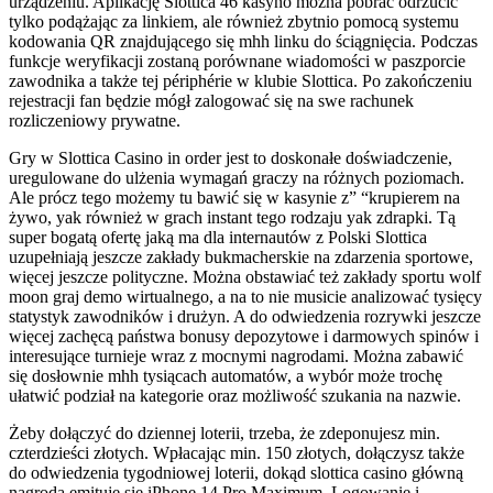
urządzeniu. Aplikację Slottica 46 kasyno można pobrać odrzucić
tylko podążając za linkiem, ale również zbytnio pomocą systemu
kodowania QR znajdującego się mhh linku do ściągnięcia. Podczas
funkcje weryfikacji zostaną porównane wiadomości w paszporcie
zawodnika a także tej périphérie w klubie Slottica. Po zakończeniu
rejestracji fan będzie mógł zalogować się na swe rachunek
rozliczeniowy prywatne.
Gry w Slottica Casino in order jest to doskonałe doświadczenie,
uregulowane do ulżenia wymagań graczy na różnych poziomach.
Ale prócz tego możemy tu bawić się w kasynie z” “krupierem na
żywo, yak również w grach instant tego rodzaju yak zdrapki. Tą
super bogatą ofertę jaką ma dla internautów z Polski Slottica
uzupełniają jeszcze zakłady bukmacherskie na zdarzenia sportowe,
więcej jeszcze polityczne. Można obstawiać też zakłady sportu wolf
moon graj demo wirtualnego, a na to nie musicie analizować tysięcy
statystyk zawodników i drużyn. A do odwiedzenia rozrywki jeszcze
więcej zachęcą państwa bonusy depozytowe i darmowych spinów i
interesujące turnieje wraz z mocnymi nagrodami. Można zabawić
się dosłownie mhh tysiącach automatów, a wybór może trochę
ułatwić podział na kategorie oraz możliwość szukania na nazwie.
Żeby dołączyć do dziennej loterii, trzeba, że zdeponujesz min.
czterdzieści złotych. Wpłacając min. 150 złotych, dołączysz także
do odwiedzenia tygodniowej loterii, dokąd slottica casino główną
nagrodą emituje się iPhone 14 Pro Maximum. Logowanie i