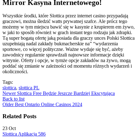
Mirror Kasyna Internetowego!
Wszystkie środki, które Slottica przez internet casino przypadają
graczowi, można śledzić watts prywatnej szafce. Ale prócz tego
możemy w tym miejscu bawić się w kasynie z krupierem em żywo,
w jaki to sposób również w grach instant tego rodzaju jak zdrapki.
Tą super bogatą ofertę jaką posiada dla graczy unces Polski Slottica
uzupełniają nadal zakłady bukmacherskie na” “wydarzenia
sportowe, co więcej polityczne. Ważne wydaje się być, ażeby
zawodnicy regularnie sprawdzali najnowsze informacje dzięki
witrynie. Oferty i opcje, w tymże opcje zakładów na żywo, mogą
poddać się zmianie w zależności od momentu różnych wydarzeń i
okoliczności.
Tags:
slottica
,
slottica PL
Newer
Slottica Free Będzie Jeszcze Bardziej Ekscytująca
Back to list
Older
Best Ontario Online Casinos 2024
Related Posts
23
Oct
Slottica Aplikacja 586