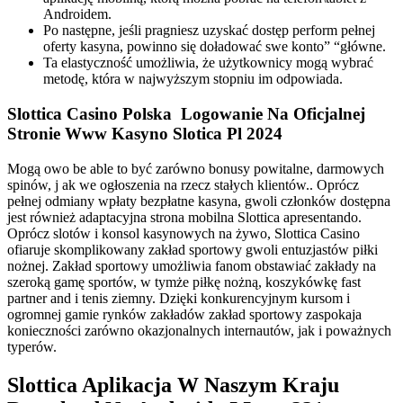
Androidem.
Po następne, jeśli pragniesz uzyskać dostęp perform pełnej
oferty kasyna, powinno się doładować swe konto” “główne.
Ta elastyczność umożliwia, że użytkownicy mogą wybrać
metodę, która w najwyższym stopniu im odpowiada.
Slottica Casino Polska ️ Logowanie Na Oficjalnej
Stronie Www Kasyno Slotica Pl 2024
Mogą owo be able to być zarówno bonusy powitalne, darmowych
spinów, j ak we ogłoszenia na rzecz stałych klientów.. Oprócz
pełnej odmiany wpłaty bezpłatne kasyna, gwoli członków dostępna
jest również adaptacyjna strona mobilna Slottica apresentando.
Oprócz slotów i konsol kasynowych na żywo, Slottica Casino
ofiaruje skomplikowany zakład sportowy gwoli entuzjastów piłki
nożnej. Zakład sportowy umożliwia fanom obstawiać zakłady na
szeroką gamę sportów, w tymże piłkę nożną, koszykówkę fast
partner and i tenis ziemny. Dzięki konkurencyjnym kursom i
ogromnej gamie rynków zakładów zakład sportowy zaspokaja
konieczności zarówno okazjonalnych internautów, jak i poważnych
typerów.
Slottica Aplikacja W Naszym Kraju